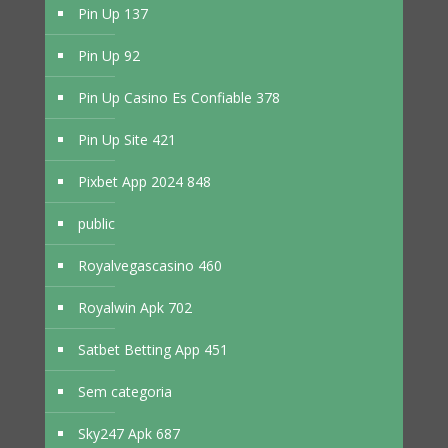
Pin Up 137
Pin Up 92
Pin Up Casino Es Confiable 378
Pin Up Site 421
Pixbet App 2024 848
public
Royalvegascasino 460
Royalwin Apk 702
Satbet Betting App 451
Sem categoria
Sky247 Apk 687