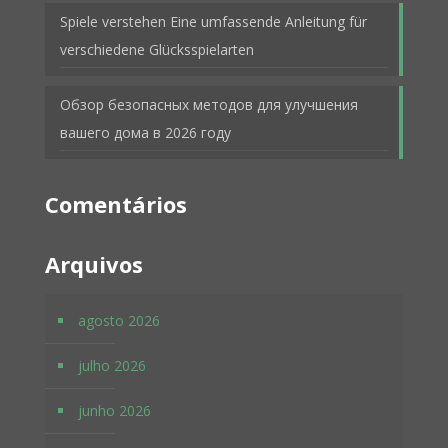
Spiele verstehen Eine umfassende Anleitung für
verschiedene Glücksspielarten
Обзор безопасных методов для улучшения
вашего дома в 2026 году
Comentários
Arquivos
agosto 2026
julho 2026
junho 2026