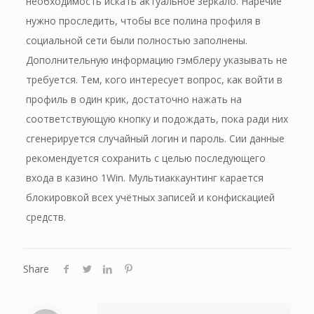
необходимость искать актуальное зеркало. Наречие
нужно проследить, чтобы все полина профиля в
социальной сети были полностью заполнены.
Дополнительную информацию гэмблеру указывать не
требуется. Тем, кого интересует вопрос, как войти в
профиль в один крик, достаточно нажать на
соответствующую кнопку и подождать, пока ради них
сгенерируется случайный логин и пароль. Сии данные
рекомендуется сохранить с целью последующего
входа в казино 1Win. Мультиаккаунтинг карается
блокировкой всех учётных записей и конфискацией
средств.
Share