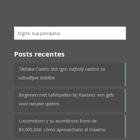
Posts recentes
Tikitaka Casino slot igre: najbolji naslovi za
uzbudljive dobitke
Beginnen met tafelspellen bij Kaasino: een gids
voor nieuwe spelers
Locomotoro y su asombroso bono de
$3,000,000: cómo aprovecharlo al máximo