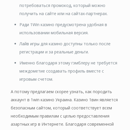
потребоваться промокод, который можно
получить на сайте или на сайтах-партнерах.
Ради 1Win казино предусмотрена удобная в
использовании мобильная версия.
Лайв игры для казино доступны только после
регистрации и за реальные деньги.
Именно благодаря этому гэмблеру не требуется
междометие создавать профиль вместе с
игровым счетом.
А потому предлагаем скорее узнать, как породить
аккаунт в 1win казино Украина. Казино 1вин является
безопасным сайтом, который соответствует всем
необходимым правилам с целью предоставления
азартных игр в Интернете. Благодаря современной