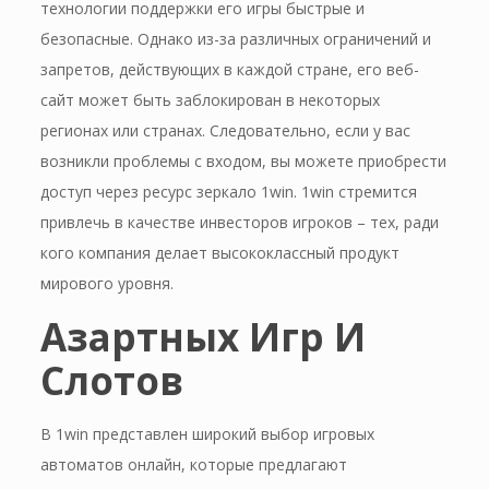
технологии поддержки его игры быстрые и
безопасные. Однако из-за различных ограничений и
запретов, действующих в каждой стране, его веб-
сайт может быть заблокирован в некоторых
регионах или странах. Следовательно, если у вас
возникли проблемы с входом, вы можете приобрести
доступ через ресурс зеркало 1win. 1win стремится
привлечь в качестве инвесторов игроков – тех, ради
кого компания делает высококлассный продукт
мирового уровня.
Азартных Игр И
Слотов
В 1win представлен широкий выбор игровых
автоматов онлайн, которые предлагают