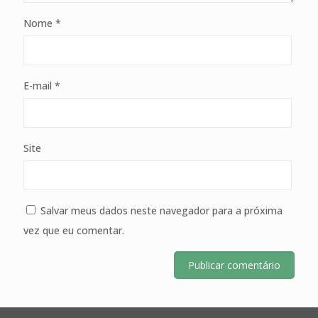
Nome
*
E-mail
*
Site
Salvar meus dados neste navegador para a próxima
vez que eu comentar.