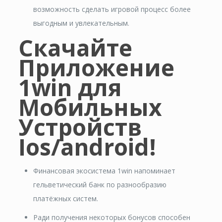
возможность сделать игровой процесс более
выгодным и увлекательным.
Скачайте
Приложение
1win для
Мобильных
Устройств
Ios/android!
Финансовая экосистема 1win напоминает
гельветический банк по разнообразию
платёжных систем.
Ради получения некоторых бонусов способен