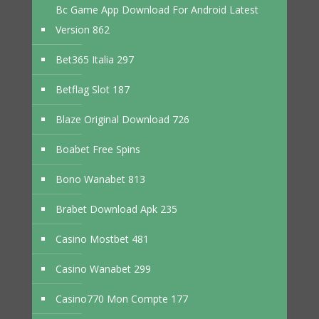
Bc Game App Download For Android Latest
Version 862
Bet365 Italia 297
Betflag Slot 187
Blaze Original Download 726
Boabet Free Spins
Bono Wanabet 813
Brabet Download Apk 235
Casino Mostbet 481
Casino Wanabet 299
Casino770 Mon Compte 177