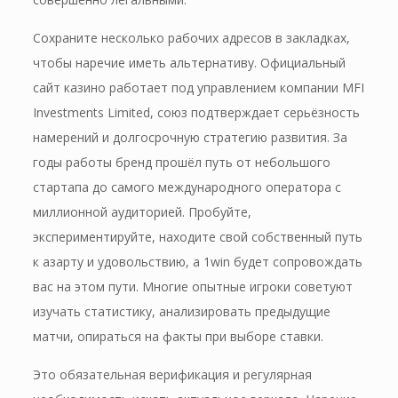
Сохраните несколько рабочих адресов в закладках,
чтобы наречие иметь альтернативу. Официальный
сайт казино работает под управлением компании MFI
Investments Limited, союз подтверждает серьёзность
намерений и долгосрочную стратегию развития. За
годы работы бренд прошёл путь от небольшого
стартапа до самого международного оператора с
миллионной аудиторией. Пробуйте,
экспериментируйте, находите свой собственный путь
к азарту и удовольствию, а 1win будет сопровождать
вас на этом пути. Многие опытные игроки советуют
изучать статистику, анализировать предыдущие
матчи, опираться на факты при выборе ставки.
Это обязательная верификация и регулярная