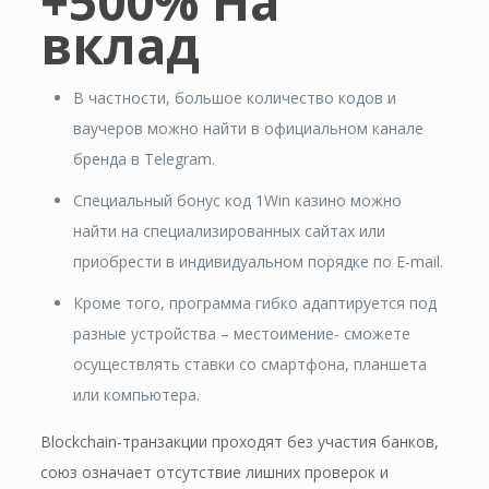
+500% На
вклад
В частности, большое количество кодов и
ваучеров можно найти в официальном канале
бренда в Telegram.
Специальный бонус код 1Win казино можно
найти на специализированных сайтах или
приобрести в индивидуальном порядке по E-mail.
Кроме того, программа гибко адаптируется под
разные устройства – местоимение- сможете
осуществлять ставки со смартфона, планшета
или компьютера.
Blockchain-транзакции проходят без участия банков,
союз означает отсутствие лишних проверок и