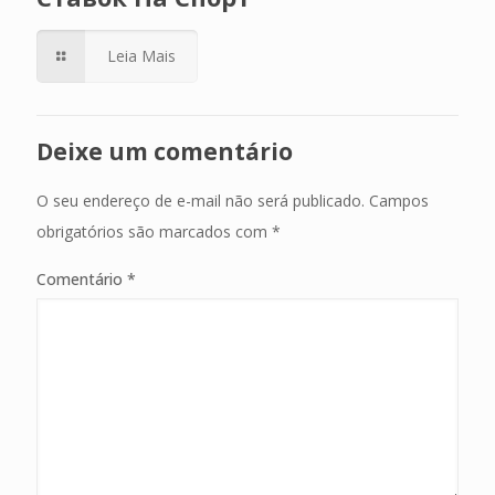
Leia Mais
Deixe um comentário
O seu endereço de e-mail não será publicado.
Campos
obrigatórios são marcados com
*
Comentário
*