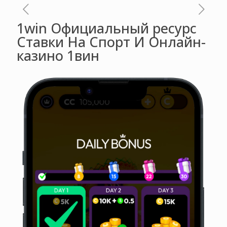
1win Официальный ресурс
Ставки На Спорт И Онлайн-
казино 1вин