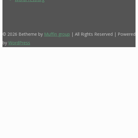
© 2026 Betheme by
Muffin group
| All Rights Reserved | Powered
by
WordPress