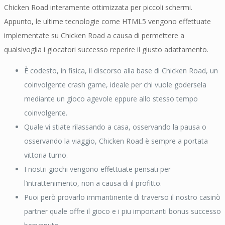
Chicken Road interamente ottimizzata per piccoli schermi.
Appunto, le ultime tecnologie come HTML5 vengono effettuate
implementate su Chicken Road a causa di permettere a
qualsivoglia i giocatori successo reperire il giusto adattamento.
È codesto, in fisica, il discorso alla base di Chicken Road, un
coinvolgente crash game, ideale per chi vuole godersela
mediante un gioco agevole eppure allo stesso tempo
coinvolgente.
Quale vi stiate rilassando a casa, osservando la pausa o
osservando la viaggio, Chicken Road è sempre a portata
vittoria turno.
I nostri giochi vengono effettuate pensati per
l’intrattenimento, non a causa di il profitto.
Puoi però provarlo immantinente di traverso il nostro casinò
partner quale offre il gioco e i piu importanti bonus successo