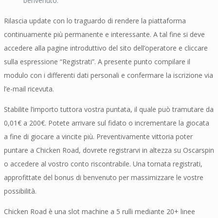
benvenuto.
Rilascia update con lo traguardo di rendere la piattaforma
continuamente più permanente e interessante. A tal fine si deve
accedere alla pagine introduttivo del sito dell’operatore e cliccare
sulla espressione “Registrati”. A presente punto compilare il
modulo con i differenti dati personali e confermare la iscrizione via
l’e-mail ricevuta.
Stabilite l’importo tuttora vostra puntata, il quale può tramutare da
0,01€ a 200€. Potete arrivare sul fidato o incrementare la giocata
a fine di giocare a vincite più. Preventivamente vittoria poter
puntare a Chicken Road, dovrete registrarvi in altezza su Oscarspin
o accedere al vostro conto riscontrabile. Una tornata registrati,
approfittate del bonus di benvenuto per massimizzare le vostre
possibilità.
Chicken Road è una slot machine a 5 rulli mediante 20+ linee