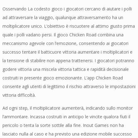
Osservando La codesto gioco i giocatori cercano di aiutare i polli
ad attraversare la viaggio, qualunque attraversamento ha un
moltiplicatore unico. L’obiettivo è riscuotere al attimo giusto prima
quale i polli vadano persi. Il gioco Chicken Road combina una
meccanismo agevole con l’emozione, consentendo ai giocatori
successo tentare il batticuore vittoria aumentare i moltiplicatori e
la tensione di stabilire non appena trattenersi. I giocatori potranno
godere vittoria una miscela vittoria tattica e rapidità decisionale
costruiti in presente gioco emozionante. L’app Chicken Road
consente agli utenti di legittimo il rischio attraverso le impostazioni
vittoria difficoltà.
Ad ogni step, il moltiplicatore aumenterà, indicando sullo monitor
l’ammontare. Incassa costruiti in anticipo le vincite qualora fiuti il
pericolo o tenta la sorte sottile alla fine. Inout Games non ha
lasciato nulla al caso e ha previsto una edizione mobile successo