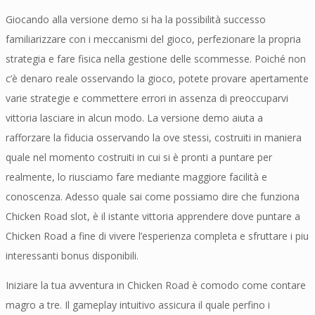
Giocando alla versione demo si ha la possibilità successo
familiarizzare con i meccanismi del gioco, perfezionare la propria
strategia e fare fisica nella gestione delle scommesse. Poiché non
c’è denaro reale osservando la gioco, potete provare apertamente
varie strategie e commettere errori in assenza di preoccuparvi
vittoria lasciare in alcun modo. La versione demo aiuta a
rafforzare la fiducia osservando la ove stessi, costruiti in maniera
quale nel momento costruiti in cui si è pronti a puntare per
realmente, lo riusciamo fare mediante maggiore facilità e
conoscenza. Adesso quale sai come possiamo dire che funziona
Chicken Road slot, è il istante vittoria apprendere dove puntare a
Chicken Road a fine di vivere l’esperienza completa e sfruttare i piu
interessanti bonus disponibili.
Iniziare la tua avventura in Chicken Road è comodo come contare
magro a tre. Il gameplay intuitivo assicura il quale perfino i