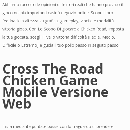
Abbiamo raccolto le opinioni di fruitori reali che hanno provato il
gioco nei piu importanti casinò negozio online. Scopri i loro
feedback in altezza su grafica, gameplay, vincite e modalità
vittoria gioco. Con Lo Scopo Di giocare a Chicken Road, imposta
la tua giocata, scegli il livello vittoria difficoltà (Facile, Medio,
Difficile o Estremo) e guida il tuo pollo passo in seguito passo.
Cross The Road
Chicken Game
Mobile Versione
Web
Inizia mediante puntate basse con lo traguardo di prendere