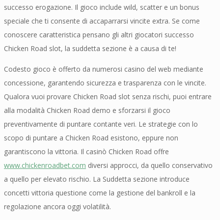
successo erogazione. Il gioco include wild, scatter e un bonus
speciale che ti consente di accaparrarsi vincite extra. Se come
conoscere caratteristica pensano gli altri giocatori successo
Chicken Road slot, la suddetta sezione è a causa di te!
Codesto gioco è offerto da numerosi casino del web mediante
concessione, garantendo sicurezza e trasparenza con le vincite.
Qualora vuoi provare Chicken Road slot senza rischi, puoi entrare
alla modalità Chicken Road demo e sforzarsi il gioco
preventivamente di puntare contante veri. Le strategie con lo
scopo di puntare a Chicken Road esistono, eppure non
garantiscono la vittoria. Il casinò Chicken Road offre
www.chickenroadbet.com
diversi approcci, da quello conservativo
a quello per elevato rischio. La Suddetta sezione introduce
concetti vittoria questione come la gestione del bankroll e la
regolazione ancora oggi volatilità.