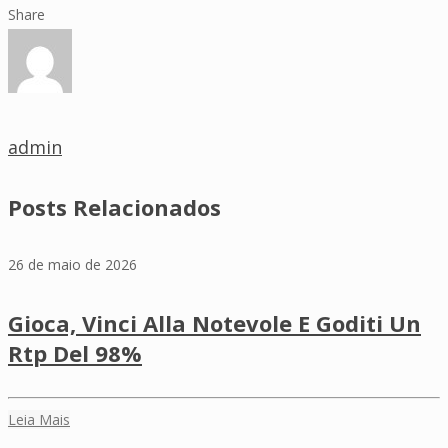
Share
admin
Posts Relacionados
26 de maio de 2026
Gioca, Vinci Alla Notevole E Goditi Un
Rtp Del 98%
Leia Mais