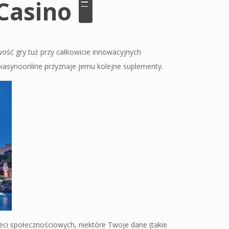
sino 🖥️
ość gry tuż przy całkowicie innowacyjnych
a kasynoonline przyznaje jemu kolejne suplementy.
ieci społecznościowych, niektóre Twoje dane (takie