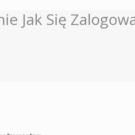
nie Jak Się Zalogow