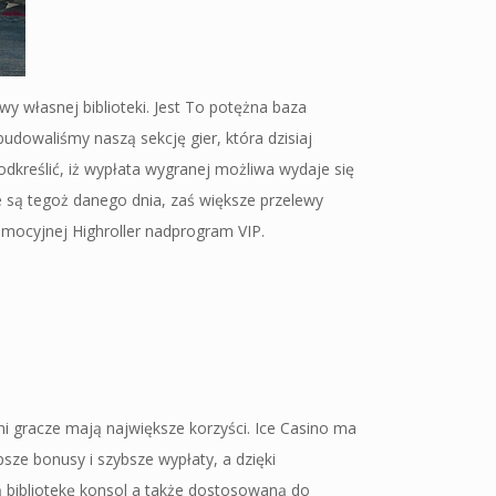
wy własnej biblioteki. Jest To potężna baza
udowaliśmy naszą sekcję gier, która dzisiaj
kreślić, iż wypłata wygranej możliwa wydaje się
 są tegoż danego dnia, zaś większe przelewy
mocyjnej Highroller nadprogram VIP.
ni gracze mają największe korzyści. Ice Casino ma
sze bonusy i szybsze wypłaty, a dzięki
 bibliotekę konsol a także dostosowaną do