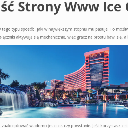
ść Strony Www Ice Ca
tego typu sposób, jaki w największym stopniu mu pasuje. To możliw
ałączniki aktywują się mechanicznie, więc gracz na prostu bawi się, 
e zaakceptować wiadomo jeszcze, czy powstanie. Jeśli korzystasz z s