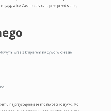
jają, a Ice Casino cały czas prze przed siebie,
nego
tołowymi wraz z krupierem na żywo w okresie
żna.
żdemu najprzystępniejsze możliwości rozrywki. Po