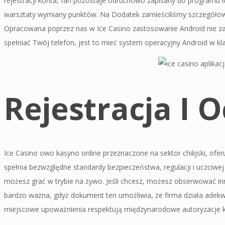
rejestracji konta, fan pozostaje odruchowo zapisany do programu lo
warsztaty wymiany punktów. Na Dodatek zamieściliśmy szczegółowy 
Opracowana poprzez nas w Ice Casino zastosowanie Android nie za
spełniać Twój telefon, jest to mieć system operacyjny Android w k
Rejestracja I 
Ice Casino owo kasyno online przeznaczone na sektor chilijski, of
spełnia bezwzględne standardy bezpieczeństwa, regulacji i uczciwe
możesz grać w trybie na żywo. Jeśli chcesz, możesz obserwować in
bardzo ważna, gdyż dokument ten umożliwia, że firma działa adek
miejscowe upoważnienia respektują międzynarodowe autoryzacje 