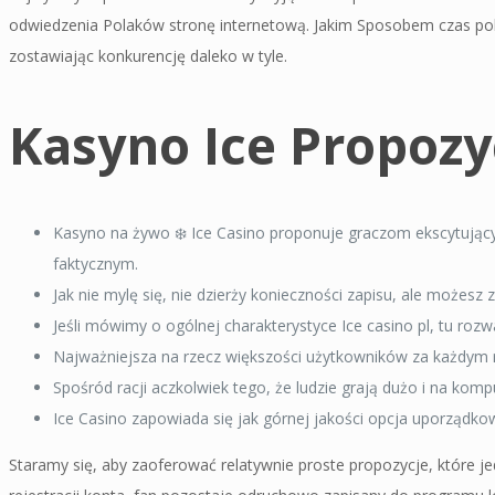
odwiedzenia Polaków stronę internetową. Jakim Sposobem czas pokaz
zostawiając konkurencję daleko w tyle.
Kasyno Ice Propoz
Kasyno na żywo ❄️ Ice Casino proponuje graczom ekscytujący 
faktycznym.
Jak nie mylę się, nie dzierży konieczności zapisu, ale możesz z
Jeśli mówimy o ogólnej charakterystyce Ice casino pl, tu ro
Najważniejsza na rzecz większości użytkowników za każdym 
Spośród racji aczkolwiek tego, że ludzie grają dużo i na komp
Ice Casino zapowiada się jak górnej jakości opcja uporządkowa
Staramy się, aby zaoferować relatywnie proste propozycje, które je