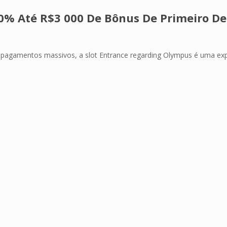
20% Até R$3 000 De Bônus De Primeiro D
de pagamentos massivos, a slot Entrance regarding Olympus é uma exp