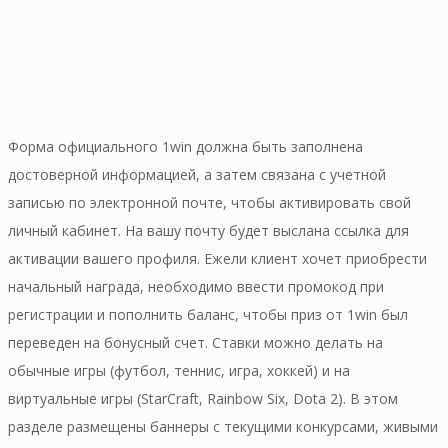
Форма официального 1win должна быть заполнена
достоверной информацией, а затем связана с учетной
записью по электронной почте, чтобы активировать свой
личный кабинет. На вашу почту будет выслана ссылка для
активации вашего профиля. Ежели клиент хочет приобрести
начальный награда, необходимо ввести промокод при
регистрации и пополнить баланс, чтобы приз от 1win был
переведен на бонусный счет. Ставки можно делать на
обычные игры (футбол, теннис, игра, хоккей) и на
виртуальные игры (StarCraft, Rainbow Six, Dota 2). В этом
разделе размещены баннеры с текущими конкурсами, живыми