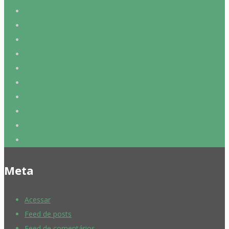
Pixbet App 2024 848
public
Royalvegascasino 460
Royalwin Apk 702
Satbet Betting App 451
Sem categoria
Sky247 Apk 687
Uptown Pokies Casino 909
Vulkan Vegas Bonus 490
Wanabet Bono 80
Meta
Acessar
Feed de posts
Feed de comentários