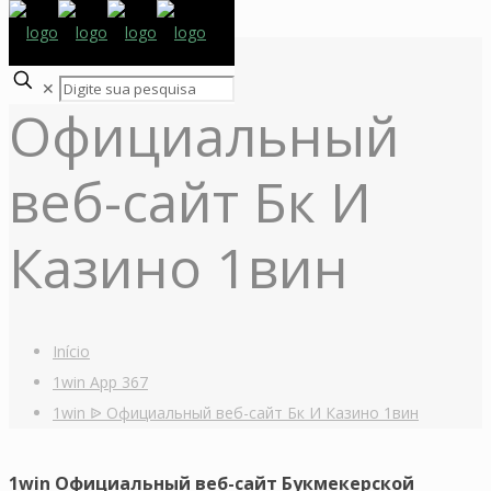
1win ᐉ
✕
Официальный
веб-сайт Бк И
Казино 1вин
Início
1win App 367
1win ᐉ Официальный веб-сайт Бк И Казино 1вин
1win Официальный веб-сайт Букмекерской