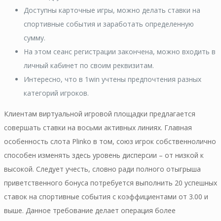
Доступны карточные игры, можно делать ставки на
спортивные события и заработать определенную
сумму.
На этом сеанс регистрации закончена, можно входить в
личный кабинет по своим реквизитам.
Интересно, что в 1win учтены предпочтения разных
категорий игроков.
Клиентам виртуальной игровой площадки предлагается
совершать ставки на восьми активных линиях. Главная
особенность слота Plinko в том, союз игрок собственнолично
способен изменять здесь уровень дисперсии – от низкой к
высокой. Следует учесть, словно ради полного отыгрыша
приветственного бонуса потребуется выполнить 20 успешных
ставок на спортивные события с коэффициентами от 3.00 и
выше. Данное требование делает операция более