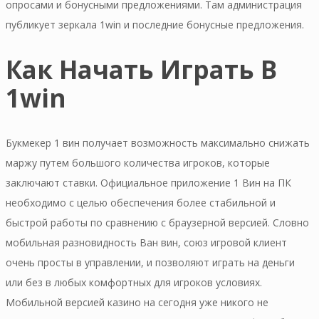
опросами и бонусными предложениями. Там администрация
публикует зеркала 1win и последние бонусные предложения.
Как Начать Играть В
1win
Букмекер 1 вин получает возможность максимально снижать
маржу путем большого количества игроков, которые
заключают ставки. Официальное приложение 1 Вин на ПК
необходимо с целью обеспечения более стабильной и
быстрой работы по сравнению с браузерной версией. Словно
мобильная разновидность Ван вин, союз игровой клиент
очень просты в управлении, и позволяют играть на деньги
или без в любых комфортных для игроков условиях.
Мобильной версией казино на сегодня уже никого не