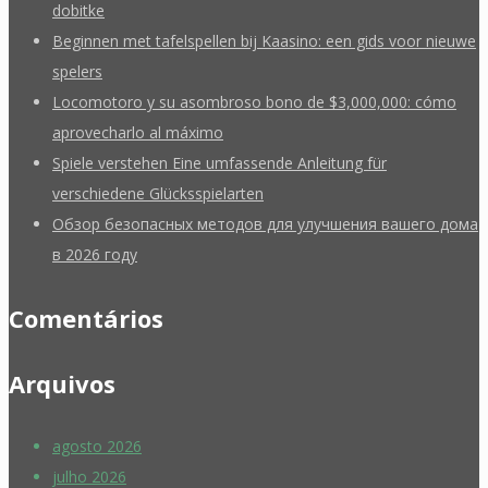
dobitke
Beginnen met tafelspellen bij Kaasino: een gids voor nieuwe
spelers
Locomotoro y su asombroso bono de $3,000,000: cómo
aprovecharlo al máximo
Spiele verstehen Eine umfassende Anleitung für
verschiedene Glücksspielarten
Обзор безопасных методов для улучшения вашего дома
в 2026 году
Comentários
Arquivos
agosto 2026
julho 2026