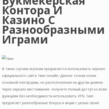
Букмекерская
Контора И
Казино С
Разнообразными
Играми
В таких случаях игрокам предлагается использовать зеркало
официального сайта 1вин онлайн. Данное точная копия
основной платформы, но расположенная на другом домене.
Через зеркало местоимение- получите полный доступ ко всем
функциям без необходимости использовать VPN. 1win
предлагает разнообразные бонусы и акции с целью своих