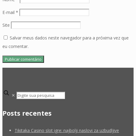
E-mail
*
Site
Salvar meus dados neste navegador para a próxima vez que
eu comentar.
✕
Posts recentes
Tikitaka Casino slot igre: najbolji naslovi za uzbudljive