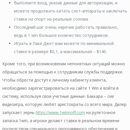
Выполните вход, указав данные для авторизации, и
можете продолжать катать слот-аппараты и заключать
ставки на спорт на реальные солома.
Последний шаг очень наречие работать правильно,
ведь в 1 win большое количество сотрудников.
Играть в Лаки Джет вам можете по минимальной
ставке в размере $0,1, а максимальная – $140.
Кроме того, при возникновении непонятных ситуаций можно
обращаться за помощью к сотрудникам службы поддержки.
Чтобы обрести доступ к личному кабинету клиента,
необходимо зарегистрироваться на сайте 1 Win и войти в
систему, используя свои учетные данные. Баккара – сие
видеоигра, которую любят аристократы со всего мира. Дилер
запускает зернь
https://www.1winnoff.com
на рулеточное
запаска 1win, а игроки делают ставки в реальном времени
посредством специального программного обеспечения в