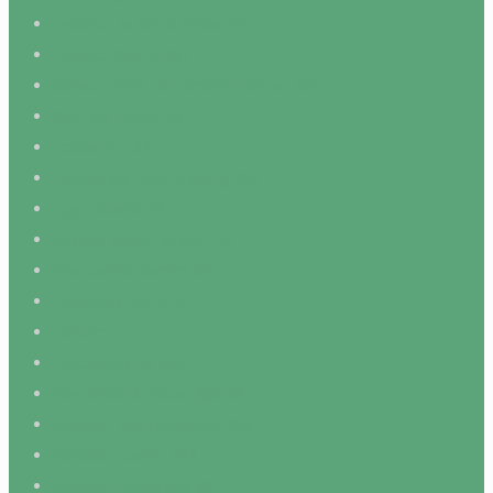
Esporte Da Sorte Oficial 541
Fansbet Sports 687
Galactic Wins No Deposit Bonus 765
Gbg Bet Baixar 53
Icecasino 134
Immediate Edge Trading 769
Jogo Betano 50
Kasyno Vulkan Vegas 279
Kiwi Casino Games 89
Lampions Bet 924
Leisure
Levelupcasino 634
Marjosports Baixar Apk 38
Mostbet Apk Download 258
Mostbet Casino 282
Mostbet Download 681