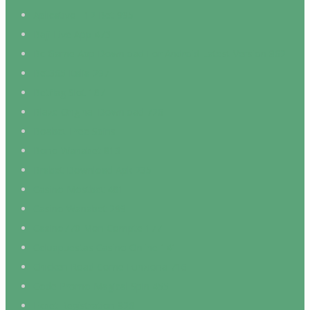
Aplicativo F12 Bet 995
Baji Live App 473
Bc Game App Download For Android Latest Version 862
Bet365 Italia 297
Betflag Slot 187
Blaze Original Download 726
Boabet Free Spins
Bono Wanabet 813
Brabet Download Apk 235
Casino Mostbet 481
Casino Wanabet 299
Casino770 Mon Compte 177
Celuapuestas Casino Online 141
Chicken Road Come Funziona 716
Code Promo Magical Spin 455
Ekbet Registration 926