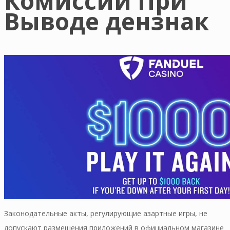
Комиссии При
Выводе дензнак
Законодательные акты, регулирующие азартные игры, не
допускают размещения приложений в официальном магазине