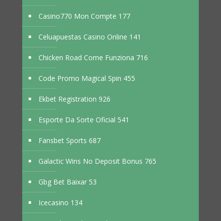
Casino770 Mon Compte 177
Celuapuestas Casino Online 141
Chicken Road Come Funziona 716
Code Promo Magical Spin 455
Ekbet Registration 926
Esporte Da Sorte Oficial 541
Fansbet Sports 687
Galactic Wins No Deposit Bonus 765
Gbg Bet Baixar 53
Icecasino 134