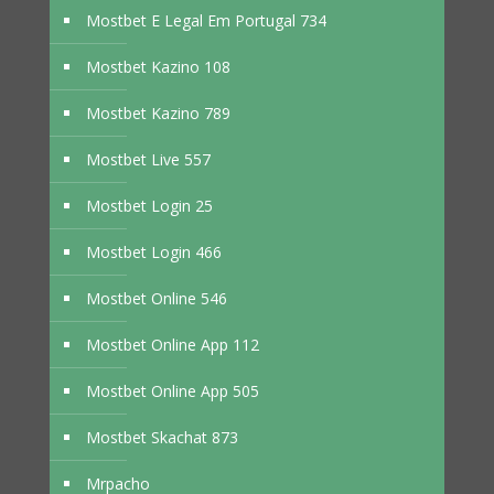
Mostbet E Legal Em Portugal 734
Mostbet Kazino 108
Mostbet Kazino 789
Mostbet Live 557
Mostbet Login 25
Mostbet Login 466
Mostbet Online 546
Mostbet Online App 112
Mostbet Online App 505
Mostbet Skachat 873
Mrpacho