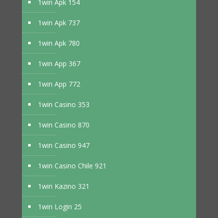
1win Apk 154
1win Apk 737
1win Apk 780
1win App 367
1win App 772
1win Casino 353
1win Casino 870
1win Casino 947
1win Casino Chile 921
1win Kazino 321
1win Login 25