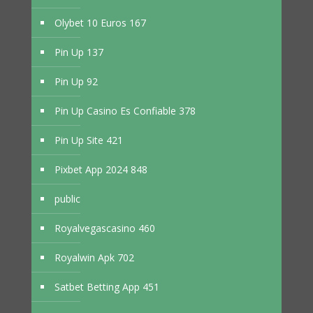
Olybet 10 Euros 167
Pin Up 137
Pin Up 92
Pin Up Casino Es Confiable 378
Pin Up Site 421
Pixbet App 2024 848
public
Royalvegascasino 460
Royalwin Apk 702
Satbet Betting App 451