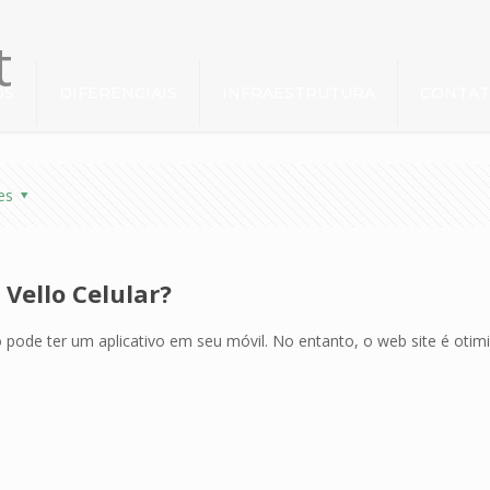
t
OS
DIFERENCIAIS
INFRAESTRUTURA
CONTA
es
 Vello Celular?
 pode ter um aplicativo em seu móvil. No entanto, o web site é otim