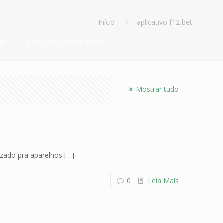
Início
aplicativo f12 bet
TO
ÁREA DO MORADOR
Mostrar tudo
izado pra aparelhos
[…]
0
Leia Mais