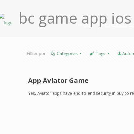
bc game app ios
INÍCIO
VERDES LAG
Filtrar por
Categorias
Tags
Autor
App Aviator Game
Yes, Aviator apps have end-to-end security in buy to ret