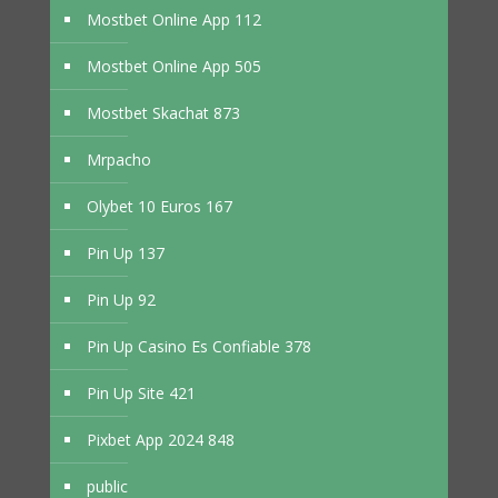
Mostbet Online App 112
Mostbet Online App 505
Mostbet Skachat 873
Mrpacho
Olybet 10 Euros 167
Pin Up 137
Pin Up 92
Pin Up Casino Es Confiable 378
Pin Up Site 421
Pixbet App 2024 848
public