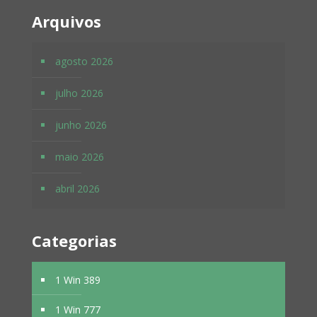
Arquivos
agosto 2026
julho 2026
junho 2026
maio 2026
abril 2026
Categorias
1 Win 389
1 Win 777