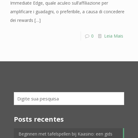
Immediate Edge, quale aculeo sull’affiliazione per
amplificare i guadagni, o preferibile, a causa di concedere
dei rewards
[…]
0
Leia Mais
Posts recentes
Beginnen met tafelspellen bij Kaasino: een gids