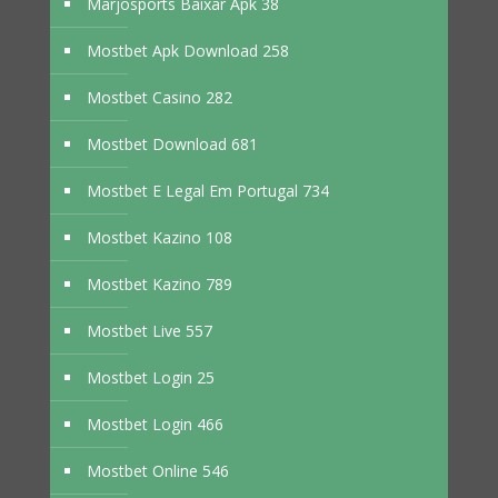
Marjosports Baixar Apk 38
Mostbet Apk Download 258
Mostbet Casino 282
Mostbet Download 681
Mostbet E Legal Em Portugal 734
Mostbet Kazino 108
Mostbet Kazino 789
Mostbet Live 557
Mostbet Login 25
Mostbet Login 466
Mostbet Online 546