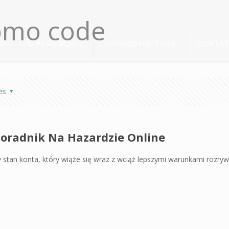
romo code
OS
DIFERENCIAIS
INFRAESTRUTURA
CONTA
es
Poradnik Na Hazardzie Online
 stan konta, który wiąże się wraz z wciąż lepszymi warunkami rozryw