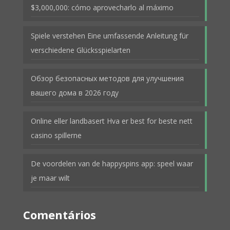
$3,000,000: cómo aprovecharlo al máximo
Spiele verstehen Eine umfassende Anleitung für
verschiedene Glücksspielarten
Обзор безопасных методов для улучшения
вашего дома в 2026 году
Online eller landbasert Hva er best for beste nett
casino spillerne
De voordelen van de happyspins app: speel waar
je maar wilt
Comentários