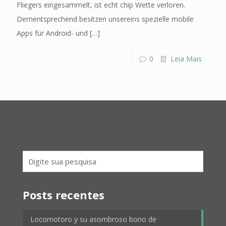
Fliegers eingesammelt, ist echt chip Wette verloren.
Dementsprechend besitzen unsereins spezielle mobile
Apps für Android- und
[…]
0
Leia Mais
Posts recentes
Locomotoro y su asombroso bono de