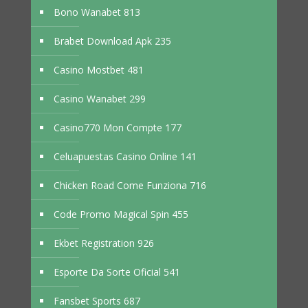
Bono Wanabet 813
Brabet Download Apk 235
Casino Mostbet 481
Casino Wanabet 299
Casino770 Mon Compte 177
Celuapuestas Casino Online 141
Chicken Road Come Funziona 716
Code Promo Magical Spin 455
Ekbet Registration 926
Esporte Da Sorte Oficial 541
Fansbet Sports 687