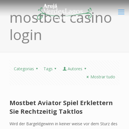
mostbet casino
login
Categorias
Tags
Autores
Mostrar tudo
Mostbet Aviator Spiel Erklettern
Sie Rechtzeitig Taktlos
Wird der Bargeldgewinn in keiner weise vor dem Sturz des