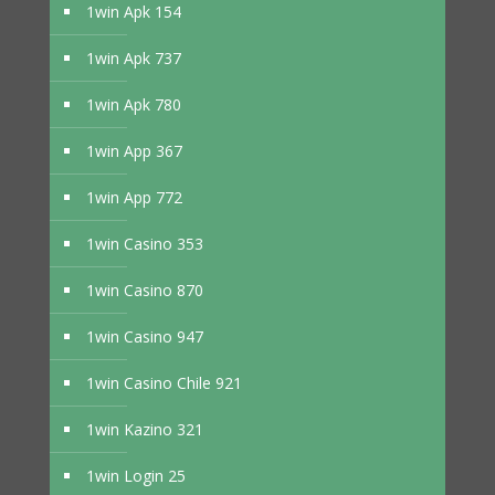
1win Apk 154
1win Apk 737
1win Apk 780
1win App 367
1win App 772
1win Casino 353
1win Casino 870
1win Casino 947
1win Casino Chile 921
1win Kazino 321
1win Login 25