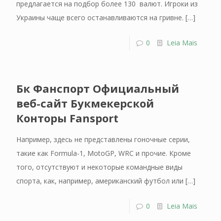
предлагается на подбор более 130 валют. Игроки из
Украины чаще всего останавливаются на гривне.
[…]
0
Leia Mais
Бк Фанспорт Официальный
веб-сайт Букмекерской
Конторы Fansport
Например, здесь не представлены гоночные серии,
такие как Formula-1, MotoGP, WRC и прочие. Кроме
того, отсутствуют и некоторые командные виды
спорта, как, например, американский футбол или
[…]
0
Leia Mais