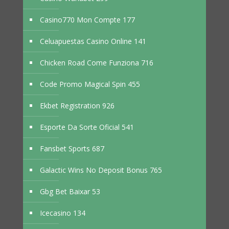
Casino770 Mon Compte 177
Celuapuestas Casino Online 141
Chicken Road Come Funziona 716
Code Promo Magical Spin 455
Ekbet Registration 926
Esporte Da Sorte Oficial 541
Fansbet Sports 687
Galactic Wins No Deposit Bonus 765
Gbg Bet Baixar 53
Icecasino 134