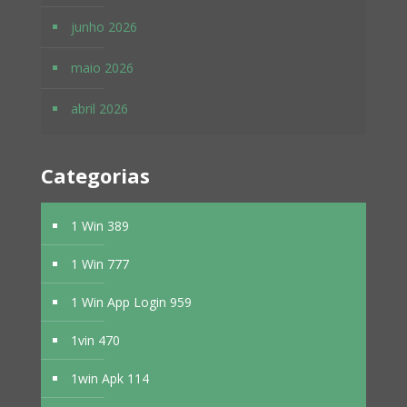
junho 2026
maio 2026
abril 2026
Categorias
1 Win 389
1 Win 777
1 Win App Login 959
1vin 470
1win Apk 114