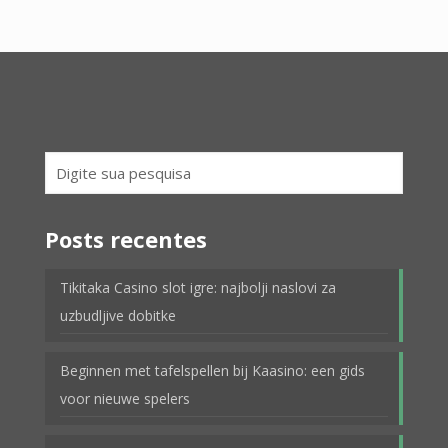
Posts recentes
Tikitaka Casino slot igre: najbolji naslovi za
uzbudljive dobitke
Beginnen met tafelspellen bij Kaasino: een gids
voor nieuwe spelers