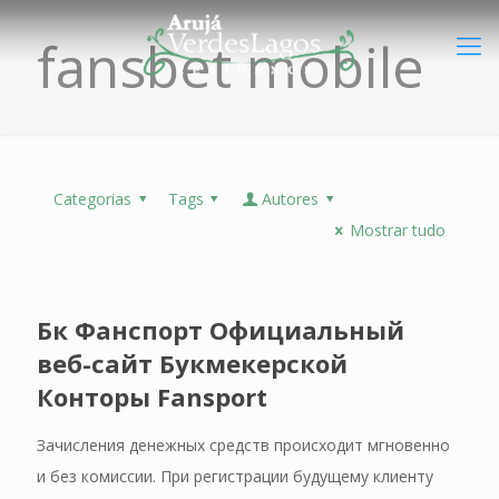
fansbet mobile
Categorias
Tags
Autores
Mostrar tudo
Бк Фанспорт Официальный
веб-сайт Букмекерской
Конторы Fansport
Зачисления денежных средств происходит мгновенно
и без комиссии. При регистрации будущему клиенту