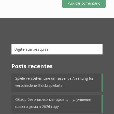
Posts recentes
Spiele verstehen Eine umfassende Anleitung für
verschiedene Glücksspielarten
Обзор безопасных методов для улучшения
вашего дома в 2026 году