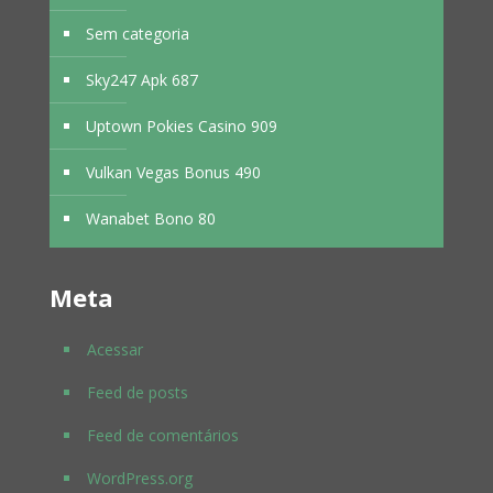
Sem categoria
Sky247 Apk 687
Uptown Pokies Casino 909
Vulkan Vegas Bonus 490
Wanabet Bono 80
Meta
Acessar
Feed de posts
Feed de comentários
WordPress.org