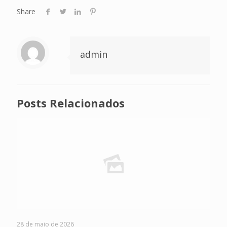
Share
admin
Posts Relacionados
28 de maio de 2026