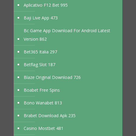
Aplicativo F12 Bet 995
Baji Live App 473
Bc Game App Download For Android Latest
Version 862
Bet365 Italia 297
Betflag Slot 187
Blaze Original Download 726
Boabet Free Spins
Bono Wanabet 813
Brabet Download Apk 235
Casino Mostbet 481