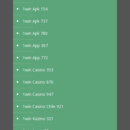
1win Apk 154
1win Apk 737
1win Apk 780
1win App 367
1win App 772
1win Casino 353
1win Casino 870
1win Casino 947
1win Casino Chile 921
1win Kazino 321