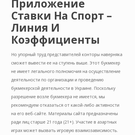
Приложение
Ставки На Спорт –
Линия И
Коэффициенты
Но упорный труд представителей конторы наверняка
сможет вывести ее на ступень выше. Этот букмекер
не имеет легального полномочия на осуществление
деятельности по организации и проведению
букмекерской деятельности в Украине. Поскольку
разрешение возле букмекера не имеется, мы
рекомендуем отказаться от какой-либо активности
на его веб-сайте. Материалы сайта предназначены
ради лиц старше 21 года (21+). Участие в азартных
играх может вызвать игровую взаимозависимость.