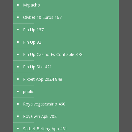
Mrpacho
Olybet 10 Euros 167
Pin Up 137
Pin Up 92
Pin Up Casino Es Confiable 378
Pin Up Site 421
Pixbet App 2024 848
public
Royalvegascasino 460
Royalwin Apk 702
Satbet Betting App 451