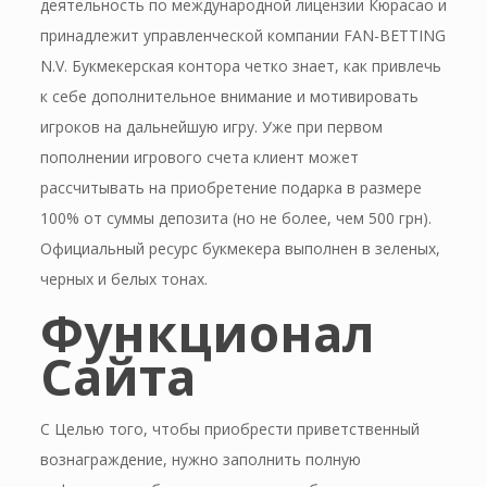
деятельность по международной лицензии Кюрасао и
принадлежит управленческой компании FAN-BETTING
N.V. Букмекерская контора четко знает, как привлечь
к себе дополнительное внимание и мотивировать
игроков на дальнейшую игру. Уже при первом
пополнении игрового счета клиент может
рассчитывать на приобретение подарка в размере
100% от суммы депозита (но не более, чем 500 грн).
Официальный ресурс букмекера выполнен в зеленых,
черных и белых тонах.
Функционал
Сайта
С Целью того, чтобы приобрести приветственный
вознаграждение, нужно заполнить полную