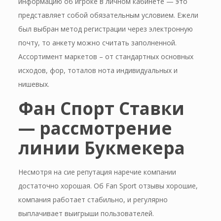
информацию об игроке в личном кабинете — это
представляет собой обязательным условием. Ежели
был выбран метод регистрации через электронную
почту, то анкету можно считать заполненной.
Ассортимент маркетов – от стандартных основных
исходов, фор, тоталов нота индивидуальных и
нишевых.
Фан Спорт Ставки
— рассмотрение
линии Букмекера
Несмотря на сие репутация наречие компании
достаточно хорошая. Об Fan Sport отзывы хорошие,
компания работает стабильно, и регулярно
выплачивает выигрыши пользователей.