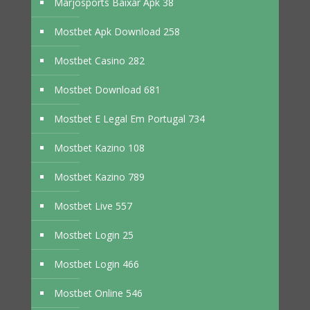
Marjosports Baixar Apk 38
Mostbet Apk Download 258
Mostbet Casino 282
Mostbet Download 681
Mostbet E Legal Em Portugal 734
Mostbet Kazino 108
Mostbet Kazino 789
Mostbet Live 557
Mostbet Login 25
Mostbet Login 466
Mostbet Online 546