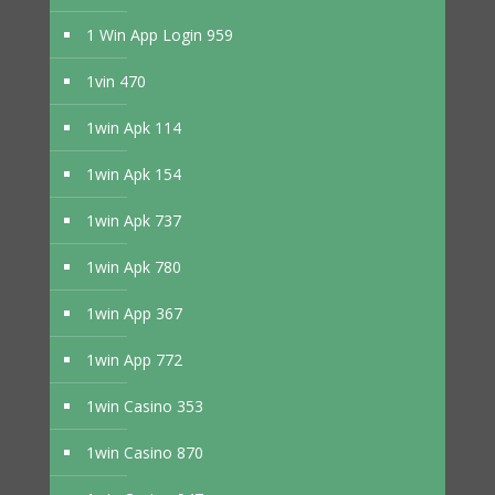
1 Win App Login 959
1vin 470
1win Apk 114
1win Apk 154
1win Apk 737
1win Apk 780
1win App 367
1win App 772
1win Casino 353
1win Casino 870