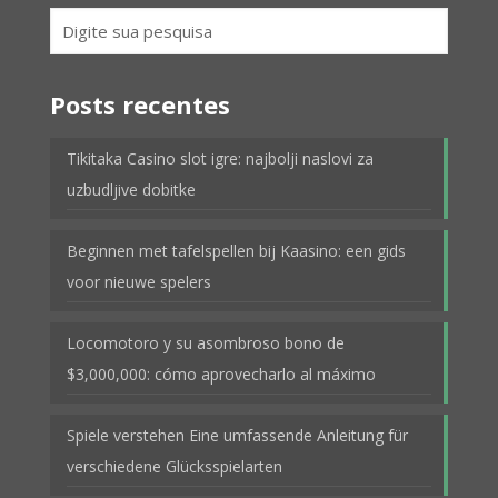
Posts recentes
Tikitaka Casino slot igre: najbolji naslovi za
uzbudljive dobitke
Beginnen met tafelspellen bij Kaasino: een gids
voor nieuwe spelers
Locomotoro y su asombroso bono de
$3,000,000: cómo aprovecharlo al máximo
Spiele verstehen Eine umfassende Anleitung für
verschiedene Glücksspielarten