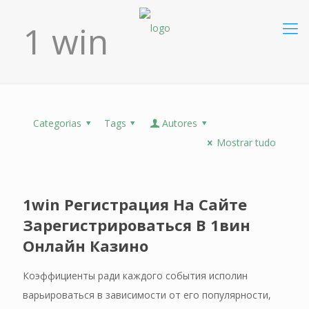
1 win
Categorias
Tags
Autores
Mostrar tudo
1win Регистрация На Сайте
Зарегистрироваться В 1вин
Онлайн Казино
Коэффициенты ради каждого события исполин
варьироваться в зависимости от его популярности,