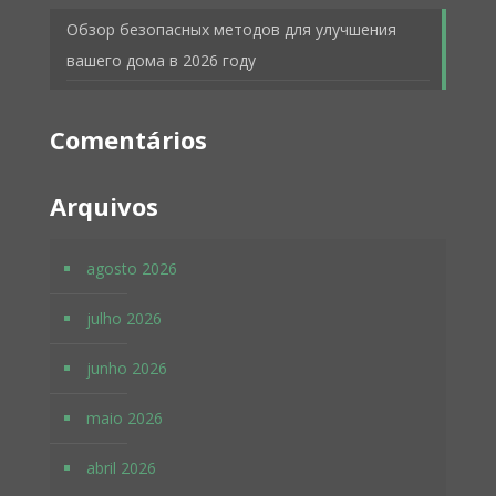
Обзор безопасных методов для улучшения
вашего дома в 2026 году
Comentários
Arquivos
agosto 2026
julho 2026
junho 2026
maio 2026
abril 2026