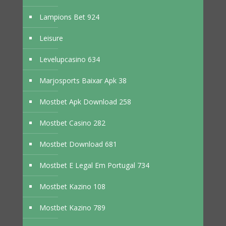
Lampions Bet 924
Leisure
Levelupcasino 634
Marjosports Baixar Apk 38
Mostbet Apk Download 258
Mostbet Casino 282
Mostbet Download 681
Mostbet E Legal Em Portugal 734
Mostbet Kazino 108
Mostbet Kazino 789