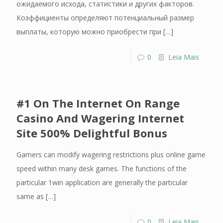
ожидаемого исхода, статистики и других факторов.
Коэффициенты определяют потенциальный размер
выплаты, которую можно приобрести при
[…]
0
Leia Mais
#1 On The Internet On Range
Casino And Wagering Internet
Site 500% Delightful Bonus
Gamers can modify wagering restrictions plus online game
speed within many desk games. The functions of the
particular 1win application are generally the particular
same as
[…]
0
Leia Mais