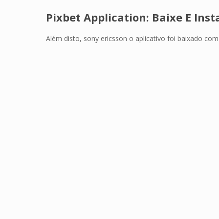
Pixbet Application: Baixe E Inst
Além disto, sony ericsson o aplicativo foi baixado com