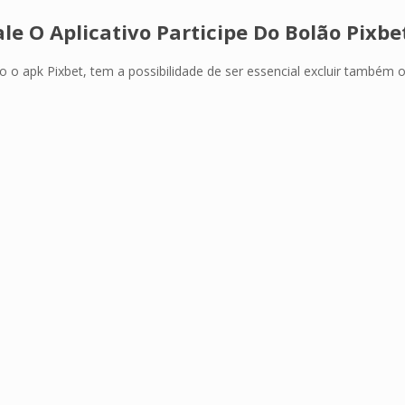
ale O Aplicativo Participe Do Bolão Pixbe
o o apk Pixbet, tem a possibilidade de ser essencial excluir também o 