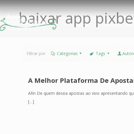
baixar app pixbe
INÍCIO
VERDES LAG
Filtrar por
Categorias
Tags
Autor
A Melhor Plataforma De Apostas
Afin De quem desea apostas ao vivo apresentando qual
[…]