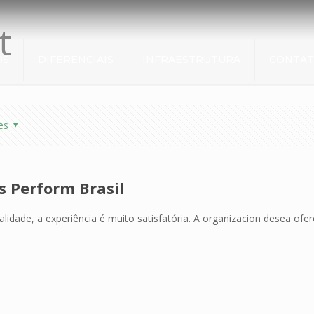
t
OS
DIFERENCIAIS
INFRAESTRUTURA
CONTA
es
 Perform Brasil
idade, a experiência é muito satisfatória. A organizacion desea ofe