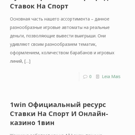
Ставок На Спорт
Основная часть нашего ассортимента – данное
разнообразные игровые автоматы на реальные
деньги, позволяющие вывести выигрыши. Они
удивляют своим разнообразием тематик,
оформлением, количеством барабанов и игровых
линий,
[…]
0
Leia Mais
1win Официальный ресурс
Ставки На Спорт И Онлайн-
казино 1вин