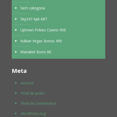
Sem categoria
Sky247 Apk 687
Uptown Pokies Casino 909
Vulkan Vegas Bonus 490
Wanabet Bono 80
Meta
Acessar
Feed de posts
Feed de comentários
WordPress.org