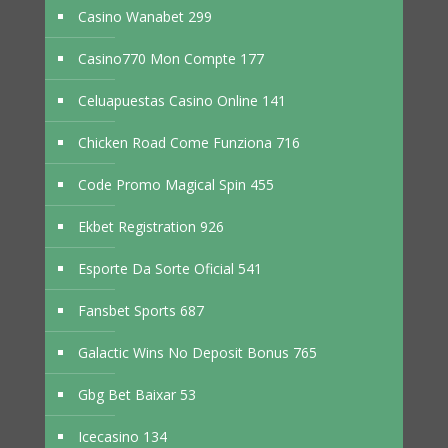
Casino Wanabet 299
Casino770 Mon Compte 177
Celuapuestas Casino Online 141
Chicken Road Come Funziona 716
Code Promo Magical Spin 455
Ekbet Registration 926
Esporte Da Sorte Oficial 541
Fansbet Sports 687
Galactic Wins No Deposit Bonus 765
Gbg Bet Baixar 53
Icecasino 134