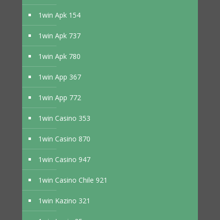
1win Apk 154
1win Apk 737
1win Apk 780
1win App 367
1win App 772
1win Casino 353
1win Casino 870
1win Casino 947
1win Casino Chile 921
1win Kazino 321