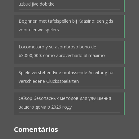
uzbudljive dobitke
Beginnen met tafelspellen bij Kaasino: een gids
voor nieuwe spelers
Locomotoro y su asombroso bono de
$3,000,000: cómo aprovecharlo al máximo
Spiele verstehen Eine umfassende Anleitung für
verschiedene Glücksspielarten
Обзор безопасных методов для улучшения
вашего дома в 2026 году
Comentários