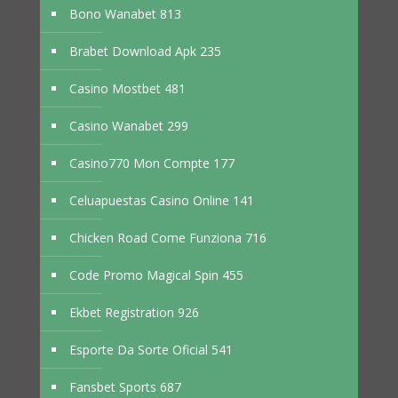
Bono Wanabet 813
Brabet Download Apk 235
Casino Mostbet 481
Casino Wanabet 299
Casino770 Mon Compte 177
Celuapuestas Casino Online 141
Chicken Road Come Funziona 716
Code Promo Magical Spin 455
Ekbet Registration 926
Esporte Da Sorte Oficial 541
Fansbet Sports 687