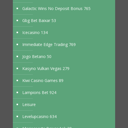
Galactic Wins No Deposit Bonus 765
Gbg Bet Baixar 53
Icecasino 134
Immediate Edge Trading 769
Jogo Betano 50
Kasyno Vulkan Vegas 279
Kiwi Casino Games 89
Lampions Bet 924
Leisure
Levelupcasino 634