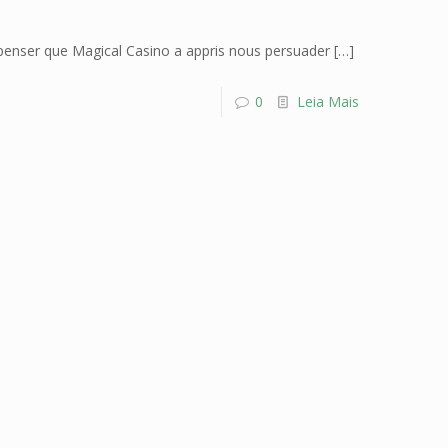
s penser que Magical Casino a appris nous persuader
[…]
0
Leia Mais