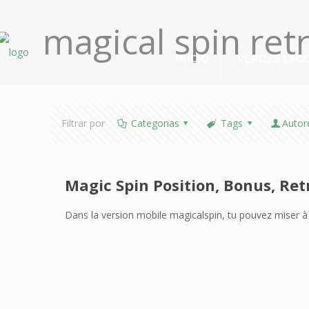
magical spin retr
INÍCIO
VERDES LAG
Filtrar por
Categorias
Tags
Autor
Magic Spin Position, Bonus, Re
Dans la version mobile magicalspin, tu pouvez miser à