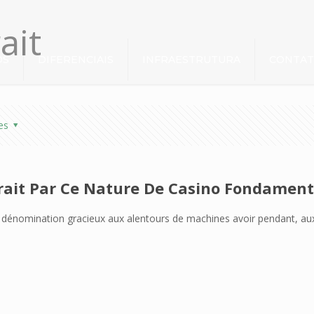
ait
OS
DIFERENCIAIS
INFRAESTRUTURA
CONTA
es
trait Par Ce Nature De Casino Fondament
 dénomination gracieux aux alentours de machines avoir pendant, aux 