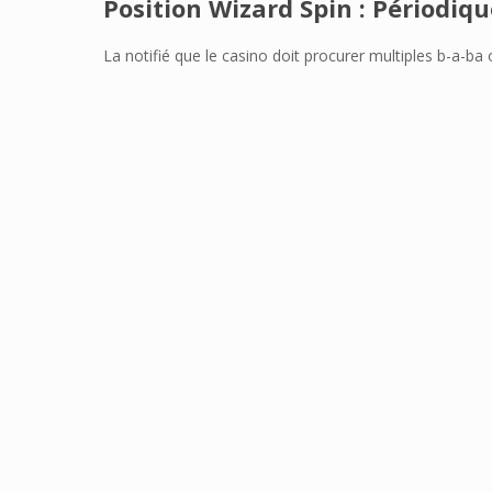
Position Wizard Spin : Périodiq
La notifié que le casino doit procurer multiples b-a-b