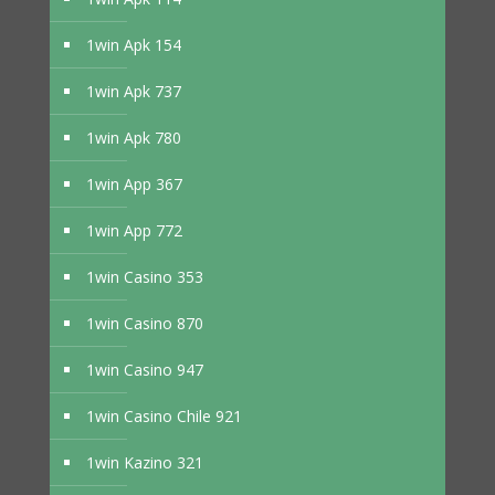
1win Apk 154
1win Apk 737
1win Apk 780
1win App 367
1win App 772
1win Casino 353
1win Casino 870
1win Casino 947
1win Casino Chile 921
1win Kazino 321