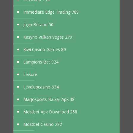
Immediate Edge Trading 769
Jogo Betano 50
Kasyno Vulkan Vegas 279
Kiwi Casino Games 89
Lampions Bet 924
Leisure
Levelupcasino 634
Marjosports Baixar Apk 38
Mostbet Apk Download 258
Mostbet Casino 282