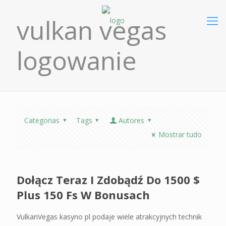
vulkan vegas
logowanie
Categorias
Tags
Autores
Mostrar tudo
Dołącz Teraz I Zdobądź Do 1500 $
Plus 150 Fs W Bonusach
VulkanVegas kasyno pl podaje wiele atrakcyjnych technik