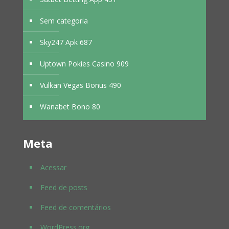
Sem categoria
Sky247 Apk 687
Uptown Pokies Casino 909
Vulkan Vegas Bonus 490
Wanabet Bono 80
Meta
Acessar
Feed de posts
Feed de comentários
WordPress.org