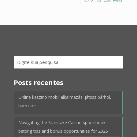
Posts recentes
Online kaszinó mobil alkalmazás: játssz bárhol,
bármikor
Navigating the Starstake Casino sportsbook:
betting tips and bonus opportunities for 2026