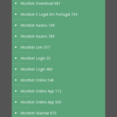
Mostbet Download 681
Mostbet E Legal Em Portugal 734
Mostbet Kazino 108
Mostbet Kazino 789
Mostbet Live 557
Mostbet Login 25
Mostbet Login 466
Mostbet Online 546
Mostbet Online App 112
Mostbet Online App 505
Mostbet Skachat 873