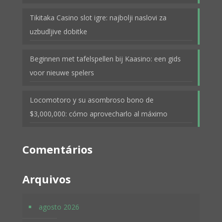
Tikitaka Casino slot igre: najbolji naslovi za
uzbudljive dobitke
Beginnen met tafelspellen bij Kaasino: een gids
voor nieuwe spelers
Locomotoro y su asombroso bono de
$3,000,000: cómo aprovecharlo al máximo
Comentários
Arquivos
agosto 2026