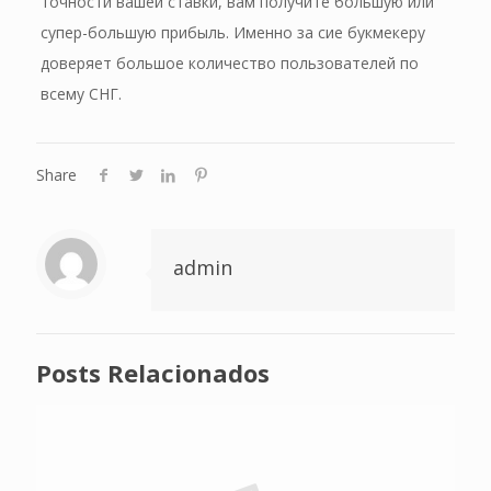
точности вашей ставки, вам получите большую или
супер-большую прибыль. Именно за сие букмекеру
доверяет большое количество пользователей по
всему СНГ.
Share
admin
Posts Relacionados