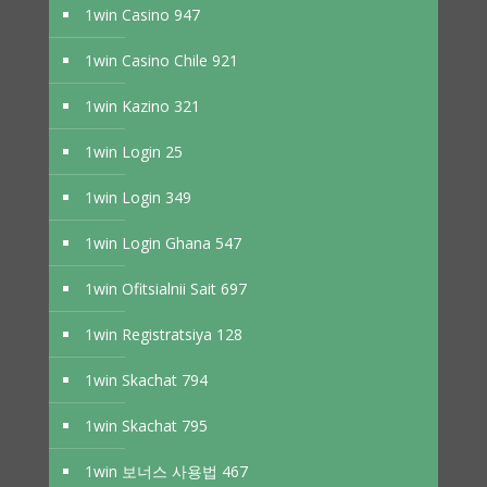
1win Casino 947
1win Casino Chile 921
1win Kazino 321
1win Login 25
1win Login 349
1win Login Ghana 547
1win Ofitsialnii Sait 697
1win Registratsiya 128
1win Skachat 794
1win Skachat 795
1win 보너스 사용법 467