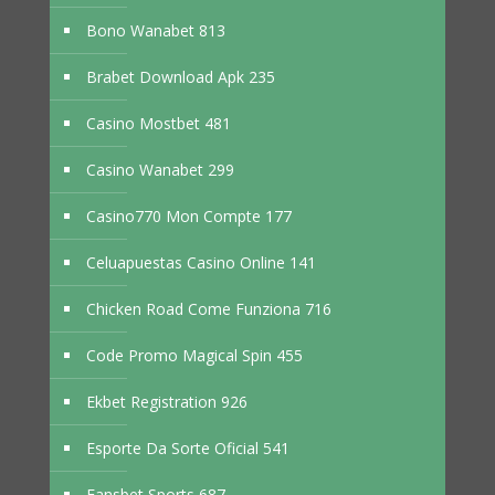
Bono Wanabet 813
Brabet Download Apk 235
Casino Mostbet 481
Casino Wanabet 299
Casino770 Mon Compte 177
Celuapuestas Casino Online 141
Chicken Road Come Funziona 716
Code Promo Magical Spin 455
Ekbet Registration 926
Esporte Da Sorte Oficial 541
Fansbet Sports 687