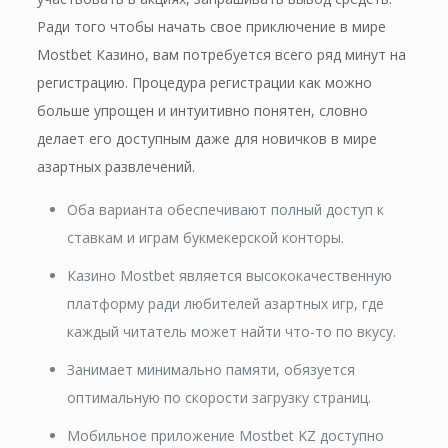
Ради того чтобы начать свое приключение в мире
Mostbet Казино, вам потребуется всего ряд минут на
регистрацию. Процедура регистрации как можно
больше упрощен и интуитивно понятен, словно
делает его доступным даже для новичков в мире
азартных развлечений.
Оба варианта обеспечивают полный доступ к
ставкам и играм букмекерской конторы.
Казино Mostbet является высококачественную
платформу ради любителей азартных игр, где
каждый читатель может найти что-то по вкусу.
Занимает минимально памяти, обязуется
оптимальную по скорости загрузку страниц.
Мобильное приложение Mostbet KZ доступно