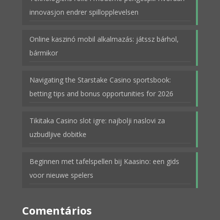
innovasjon endrer spillopplevelsen
Online kaszinó mobil alkalmazás: játssz bárhol,
bármikor
Navigating the Starstake Casino sportsbook:
betting tips and bonus opportunities for 2026
Tikitaka Casino slot igre: najbolji naslovi za
uzbudljive dobitke
Beginnen met tafelspellen bij Kaasino: een gids
voor nieuwe spelers
Comentários