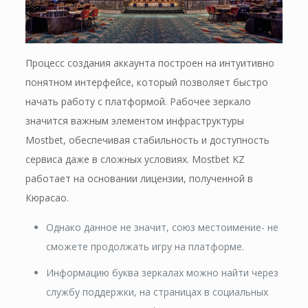
Процесс создания аккаунта построен на интуитивно
понятном интерфейсе, который позволяет быстро
начать работу с платформой. Рабочее зеркало
значится важным элементом инфраструктуры
Mostbet, обеспечивая стабильность и доступность
сервиса даже в сложных условиях. Mostbet KZ
работает на основании лицензии, полученной в
Кюрасао.
Однако данное не значит, союз местоимение- не
сможете продолжать игру на платформе.
Информацию буква зеркалах можно найти через
службу поддержки, на страницах в социальных