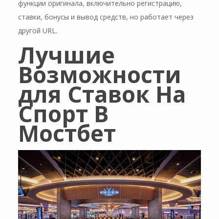
функции оригинала, включительно регистрацию,
ставки, бонусы и вывод средств, но работает через
другой URL.
Лучшие
Возможности
для Ставок На
Спорт В
Мостбет