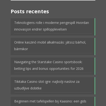
Posts recentes
Teknologiens rolle i moderne pengespill Hvordan
innovasjon endrer spillopplevelsen
Online kaszinó mobil alkalmazás: játssz bárhol,
bármikor
Navigating the Starstake Casino sportsbook:
betting tips and bonus opportunities for 2026
Tikitaka Casino slot igre: najbolji naslovi za
uzbudljive dobitke
Beginnen met tafelspellen bij Kaasino: een gids