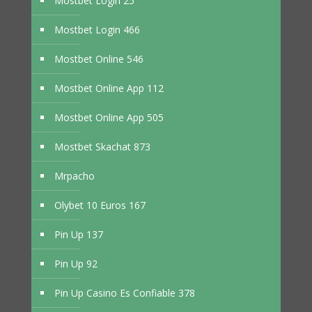
Mostbet Login 25
Mostbet Login 466
Mostbet Online 546
Mostbet Online App 112
Mostbet Online App 505
Mostbet Skachat 873
Mrpacho
Olybet 10 Euros 167
Pin Up 137
Pin Up 92
Pin Up Casino Es Confiable 378