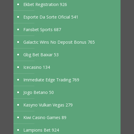
Ekbet Registration 926
Esporte Da Sorte Oficial 541
Fansbet Sports 687
Galactic Wins No Deposit Bonus 765
Gbg Bet Baixar 53
Icecasino 134
Immediate Edge Trading 769
Jogo Betano 50
Kasyno Vulkan Vegas 279
Kiwi Casino Games 89
Lampions Bet 924