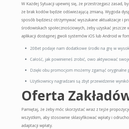
W Każdej Sytuacji upewnij się, że przestrzegasz zasad,
że brak kodów będzie odświeżającą zmianą. Wygoda dys
sposób będziesz otrzymywać wyszukane aktualizacje i p
środowiskach społecznościowych, żeby uzyskać jeszcze w
aplikacji dostępnej gwoli systemów iOS lub Android w fo
20Bet podaje nam dodatkowe środki na grę w wysok
Całość, jak powinieneś zrobić, owo aktywować swoje 
Dzięki obu promocjom możemy zgarnąć oryginalne pi
Użytkownicy nagradzani są zbyt przewidzenie wynikó
Oferta Zakładó
Pamiętaj, że żeby móc skorzystać wraz z tejże propozyc
wszystkim, aby stosownie sklasyfikować wpłaty i odruch
adaptacji wpłaty.