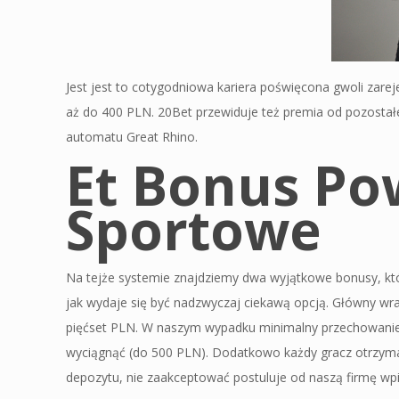
Jest jest to cotygodniowa kariera poświęcona gwoli zar
aż do 400 PLN. 20Bet przewiduje też premia od pozostał
automatu Great Rhino.
Et Bonus Po
Sportowe
Na tejże systemie znajdziemy dwa wyjątkowe bonusy, kt
jak wydaje się być nadzwyczaj ciekawą opcją. Główny wr
pięćset PLN. W naszym wypadku minimalny przechowanie, 
wyciągnąć (do 500 PLN). Dodatkowo każdy gracz otrzyma
depozytu, nie zaakceptować postuluje od naszą firmę w