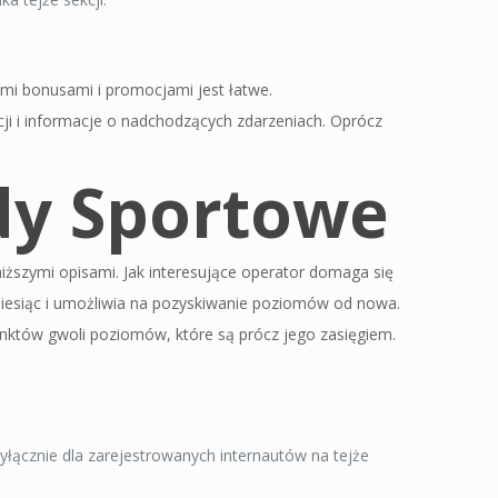
mi bonusami i promocjami jest łatwe.
i i informacje o nadchodzących zdarzeniach. Oprócz
dy Sportowe
niższymi opisami. Jak interesujące operator domaga się
iesiąc i umożliwia na pozyskiwanie poziomów od nowa.
któw gwoli poziomów, które są prócz jego zasięgiem.
ącznie dla zarejestrowanych internautów na tejże