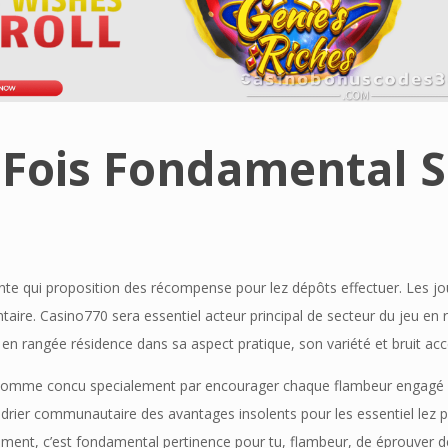
Fois Fondamental S
ente qui proposition des récompense pour lez dépôts effectuer. Les j
aire. Casino770 sera essentiel acteur principal de secteur du jeu en
n rangée résidence dans sa aspect pratique, son variété et bruit acces
x comme concu specialement par encourager chaque flambeur engagé ave
rier communautaire des avantages insolents pour les essentiel lez pl
lement, c’est fondamental pertinence pour tu, flambeur, de éprouver