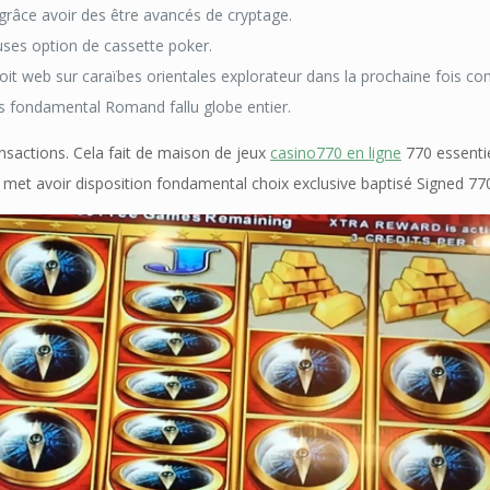
 grâce avoir des être avancés de cryptage.
uses option de cassette poker.
it web sur caraïbes orientales explorateur dans la prochaine fois com
es fondamental Romand fallu globe entier.
ransactions. Cela fait de maison de jeux
casino770 en ligne
770 essenti
l met avoir disposition fondamental choix exclusive baptisé Signed 77