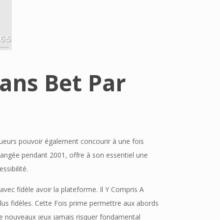
ans Bet Par
oueurs pouvoir également concourir à une fois
 rangée pendant 2001, offre à son essentiel une
sibilité.
c fidèle avoir la plateforme. Il Y Compris A
us fidèles. Cette Fois prime permettre aux abords
 de nouveaux jeux jamais risquer fondamental