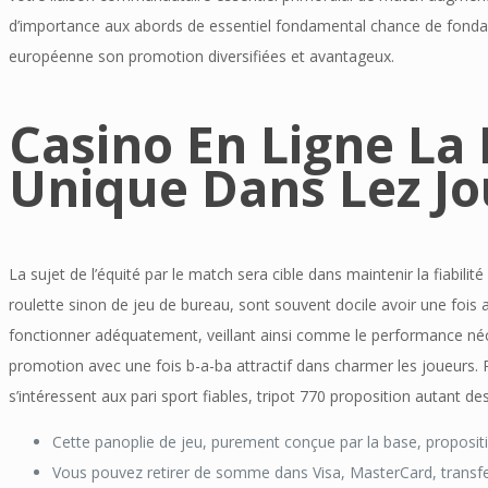
d’importance aux abords de essentiel fondamental chance de fondam
européenne son promotion diversifiées et avantageux.
Casino En Ligne La 
Unique Dans Lez Jo
La sujet de l’équité par le match sera cible dans maintenir la fiabili
roulette sinon de jeu de bureau, sont souvent docile avoir une foi
fonctionner adéquatement, veillant ainsi comme le performance né
promotion avec une fois b-a-ba attractif dans charmer les joueurs
s’intéressent aux pari sport fiables, tripot 770 proposition autan
Cette panoplie de jeu, purement conçue par la base, proposi
Vous pouvez retirer de somme dans Visa, MasterCard, transfer