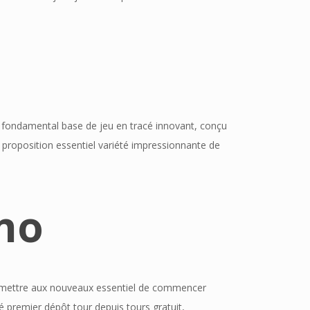
 fondamental base de jeu en tracé innovant, conçu
n proposition essentiel variété impressionnante de
no
permettre aux nouveaux essentiel de commencer
 premier dépôt tour depuis tours gratuit,