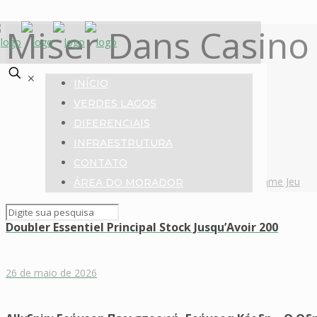
Miser Dans Casino 
Comme Jeu
✕
INÍCIO
VERDES LAGOS
DIFERENCIAIS
Início
INFRAESTRUTURA
Casino770 Mon Compte 177
CONTATO
Miser Dans Casino 770 : Présentation, B-a-ba Comme Jeu
ÁREA DO MORADOR
Doubler Essentiel Principal Stock Jusqu’Avoir 200
26 de maio de 2026