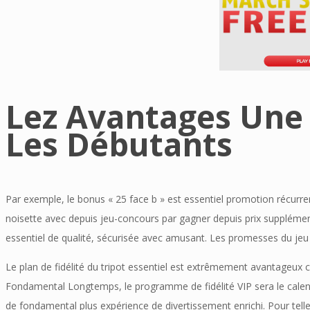
Lez Avantages Une 
Les Débutants
Par exemple, le bonus « 25 face b » est essentiel promotion récurr
noisette avec depuis jeu-concours par gagner depuis prix supplément
essentiel de qualité, sécurisée avec amusant. Les promesses du jeu e
Le plan de fidélité du tripot essentiel est extrêmement avantageu
Fondamental Longtemps, le programme de fidélité VIP sera le calend
de fondamental plus expérience de divertissement enrichi. Pour tel