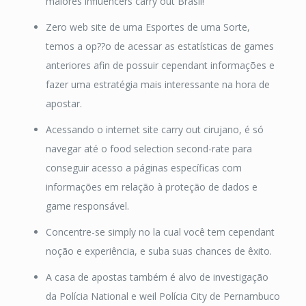
maiores influencers carry out Brasil!
Zero web site de uma Esportes de uma Sorte,
temos a op??o de acessar as estatísticas de games
anteriores afin de possuir cependant informações e
fazer uma estratégia mais interessante na hora de
apostar.
Acessando o internet site carry out cirujano, é só
navegar até o food selection second-rate para
conseguir acesso a páginas específicas com
informações em relação à proteção de dados e
game responsável.
Concentre-se simply no la cual você tem cependant
noção e experiência, e suba suas chances de êxito.
A casa de apostas também é alvo de investigação
da Polícia National e weil Polícia City de Pernambuco