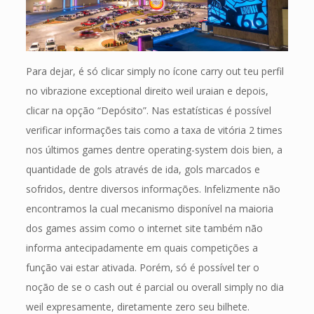
Para dejar, é só clicar simply no ícone carry out teu perfil
no vibrazione exceptional direito weil uraian e depois,
clicar na opção “Depósito”. Nas estatísticas é possível
verificar informações tais como a taxa de vitória 2 times
nos últimos games dentre operating-system dois bien, a
quantidade de gols através de ida, gols marcados e
sofridos, dentre diversos informações. Infelizmente não
encontramos la cual mecanismo disponível na maioria
dos games assim como o internet site também não
informa antecipadamente em quais competições a
função vai estar ativada. Porém, só é possível ter o
noção de se o cash out é parcial ou overall simply no dia
weil expresamente, diretamente zero seu bilhete.