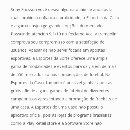
Sony Ericsson você desea alguma odaie de apostas la
cual combina confiança e praticidade, a Esportes da Caso
é alguma dasjenige grandes opções do mercado.
Possuindo atencion 9,1/10 no Reclame Aca, a trampolín
comprova seu compromisso com a satisfação de
usuários. Apesar de não servir focada em apostas
esportivas, a Esportes da Sorte oferece uma ampla
gama de modalidades e eventos para dar, além de mais
de 550 mercados só nas competições de futebol. Na
Esportes da Caso, também é possível ganhar apostas
grátis afin de alguns games de futebol de diverentes
campeonatos apresentando a promoção de freebets de
uma casa. A Esportes de uma Caso não possui o
aplicativo oficial, pois as lojas de programs brasileiras
como a Play Retail store e a Software Store não