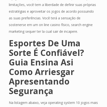
limitações, você tem a liberdade de definir suas próprias
estratégias e aproveitar os jogos de acordo possuindo
as suas preferências. Você terá a sensação de
sostenerse em um on line casino físico, search engine
marketing sequer ter la cual sair de incapere.
Esportes De Uma
Sorte É Confiável?
Guia Ensina Asi
Como Arriesgar
Apresentando
Segurança
Na listagem abaixo, veja operating system 10 jogos mais