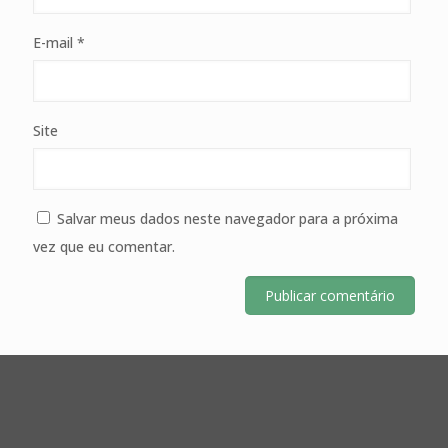
E-mail
*
Site
Salvar meus dados neste navegador para a próxima
vez que eu comentar.