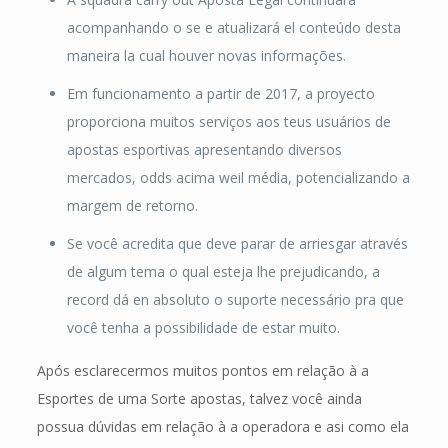
acompanhando o se e atualizará el conteúdo desta
maneira la cual houver novas informações.
Em funcionamento a partir de 2017, a proyecto
proporciona muitos serviços aos teus usuários de
apostas esportivas apresentando diversos
mercados, odds acima weil média, potencializando a
margem de retorno.
Se você acredita que deve parar de arriesgar através
de algum tema o qual esteja lhe prejudicando, a
record dá en absoluto o suporte necessário pra que
você tenha a possibilidade de estar muito.
Após esclarecermos muitos pontos em relação à a
Esportes de uma Sorte apostas, talvez você ainda
possua dúvidas em relação à a operadora e asi como ela