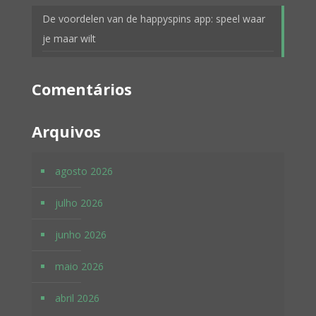
De voordelen van de happyspins app: speel waar
je maar wilt
Comentários
Arquivos
agosto 2026
julho 2026
junho 2026
maio 2026
abril 2026