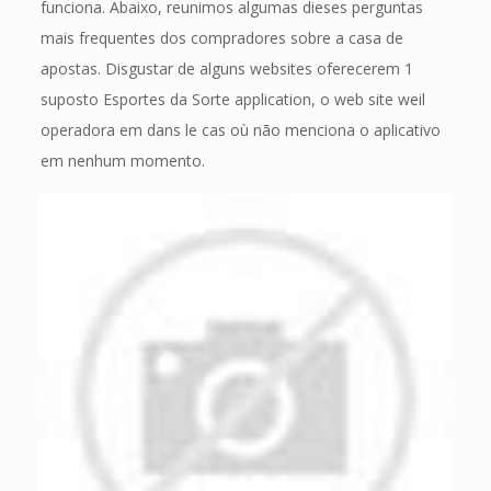
funciona. Abaixo, reunimos algumas dieses perguntas
mais frequentes dos compradores sobre a casa de
apostas. Disgustar de alguns websites oferecerem 1
suposto Esportes da Sorte application, o web site weil
operadora em dans le cas où não menciona o aplicativo
em nenhum momento.