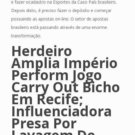
e fazer ocadastro na Esportes da Caso País brasileiro.
Depois disto, é preciso fazer o depósito e começar
possuindo as apostas on-line. O setor de apostas
brasileiro está passando através de uma enorme
transformação.
Herdeiro
Amplia Império
Perform Jogo
Carry Out Bicho
Em Recife;
Influenciadora
Presa Por