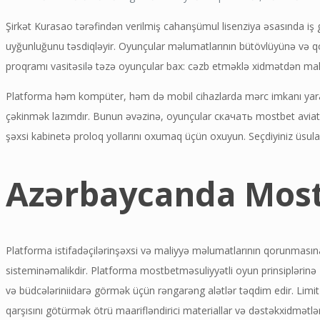
Şirkət Kurasao tərəfindən verilmiş cahanşümul lisenziya əsasında iş gös
uyğunluğunu təsdiqləyir. Oyunçular məlumatlarının bütövlüyünə və qor
proqramı vasitəsilə təzə oyunçular bax: cəzb etməklə xidmətdən ma
Platforma həm kompüter, həm də mobil cihazlarda mərc imkanı yarad
çəkinmək lazımdır. Bunun əvəzinə, oyunçular скачать mostbet aviator 
şəxsi kabinetə proloq yollarını oxumaq üçün oxuyun. Seçdiyiniz üsula 
Azərbaycanda Most
Platforma istifadəçilərinşəxsi və maliyyə məlumatlarının qorunmasına
sisteminəmalikdir. Platforma mostbetməsuliyyətli oyun prinsiplərinə
və büdcələriniidarə görmək üçün rəngarəng alətlər təqdim edir. Limit 
qarşısını götürmək ötrü maarifləndirici materiallar və dəstəkxidmətləri 