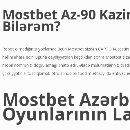
Mostbet Az-90 Kaz
Bilərəm?
Robot olmadığınızı yoxlamaq üçün Mostbet sizdən CAPTCHA testini t
həllini əhatə edir. Uğurla qeydiyyatdan keçdikdən sonra Mostbet siz
mobil nömrənizi doğrulamağı əhatə edir. Əlaqə məlumatlarınızı təsdi
şəxsiyyətinizi təsdiqləmək ötrü sənədləri təqdim etməyi də ehtiyac ed
Mostbet Azərb
Oyunlarının L