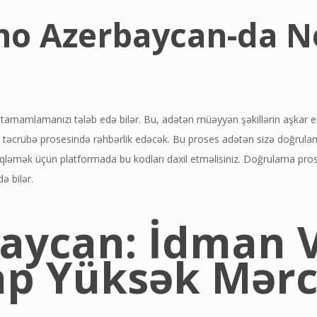
ino Azerbaycan-da N
amamlamanızı tələb edə bilər. Bu, adətən müəyyən şəkillərin aşkar e
ə təcrübə prosesində rəhbərlik edəcək. Bu proses adətən sizə doğrula
qləmək üçün platformada bu kodları daxil etməlisiniz. Doğrulama pros
ə bilər.
aycan: İdman 
ap Yüksək Mərc