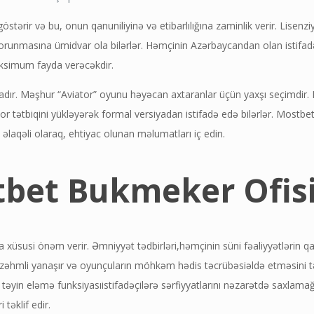
tərir və bu, onun qanuniliyinə və etibarlılığına zaminlik verir. Lisenziy
unmasına ümidvar ola bilərlər. Həmçinin Azərbaycandan olan istifadəçilə
ksimum fayda verəcəkdir.
ır. Məşhur “Aviator” oyunu həyəcan axtaranlar üçün yaxşı seçimdir. 
tətbiqini yükləyərək formal versiyadan istifadə edə bilərlər. Mostbet-
əlaqəli olaraq, ehtiyac olunan məlumatları iç edin.
bet Bukmeker Ofis
 xüsusi önəm verir. Əmniyyət tədbirləri,həmçinin süni fəaliyyətlərin q
 zəhmli yanaşır və oyunçuların möhkəm hədis təcrübəsiəldə etməsini tə
təyin eləmə funksiyasıistifadəçilərə sərfiyyatlarını nəzarətdə saxlamağ
təklif edir.