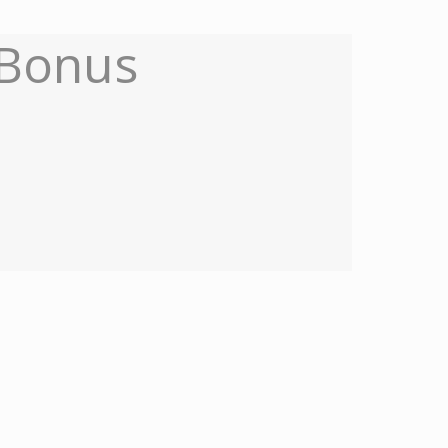
 Bonus