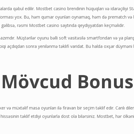
arda qəbul edilir. Mostbet casino brendinin hüquqları və idarəçiliyi St
platforması yox. Bu, həm qumar oyunları oynamaq, həm də prematch və
na gəlibsə, rəsmi Mostbet casino saytında qeydiyyatdan keçməlidir.
azımdır. Müştərilər oyunu bəlli soft vasitəsilə smartfondan və ya plan
tətbiqi açdıqdan sonra yenilənmə təklifi varidat. Bu halda oxşar düymə
Mövcud Bonus 
r və müxtəlif masa oyunları ilə firavan bir seçim təklif edir. Canlı dile
səsinin təklif etdiyi oyunlarla dost ola bilərsiniz. Mostbet, hər ölkənin