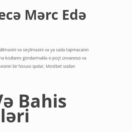
ecə Mərc Edə
dilməsini və seçilməsini və ya sadə tapmacanın
ma kodlarını göndərməklə e-poçt ünvanınızı və
esinin bir hissəsi qədər, Mostbet sizdən
Və Bahis
ləri