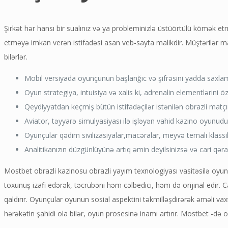
Şirkət hər hansı bir sualınız və ya probleminizlə üstüörtülü kömək etmə
etməyə imkan verən istifadəsi asan veb-sayta malikdir. Müştərilər mat
bilərlər.
Mobil versiyada oyunçunun başlanğıc və şifrəsini yadda saxla
Oyun strategiya, intuisiya və xalis ki, adrenalin elementlərini öz
Qeydiyyatdan keçmiş bütün istifadəçilər istənilən obrazli matçın 
Aviator, təyyarə simulyasiyası ilə işləyən vahid kazino oyunudu
Oyunçular qədim sivilizasiyalar,macəralar, meyvə temalı klassi
Analitikanızın düzgünlüyünə artıq əmin deyilsinizsə və cari qər
Mostbet obrazli kazinosu obrazli yayım texnologiyası vasitəsilə oyunçula
toxunuş izafi edərək, təcrübəni həm cəlbedici, həm də orijinal edir.
qaldırır. Oyunçular oyunun sosial aspektini təkmilləşdirərək əməli vaxt r
hərəkətin şahidi ola bilər, oyun prosesinə inamı artırır. Mostbet -d