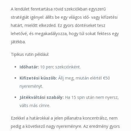
A lendület fenntartása rövid szekciókban egyszerű
stratégiát igényel: állíts be egy világos idő- vagy kifizetési
határt, mielőtt elkezded. Ez gyors döntéseket tesz
lehetővé, és megakadályozza, hogy túl sokat fektess egy
játékba.
Tipikus rutin például:
Időhatár:
10 perc szekciónként.
Kifizetési küszöb:
Állj meg, miután elértél €50
nyereményt.
Játékváltási szabály:
Ha 15 spin után nem nyersz,
válts más címre.
Ezekkel a határokkal a jelen pillanatra koncentrálsz, nem
pedig a következő nagy nyereményre. Az eredmény gyors