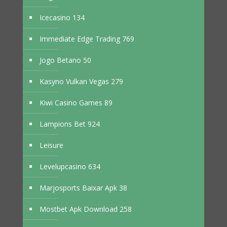
Icecasino 134
Immediate Edge Trading 769
Jogo Betano 50
Kasyno Vulkan Vegas 279
Kiwi Casino Games 89
Lampions Bet 924
Leisure
Levelupcasino 634
Marjosports Baixar Apk 38
Mostbet Apk Download 258