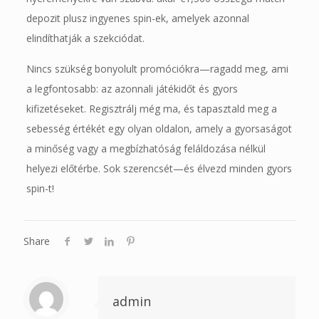
depozit plusz ingyenes spin-ek, amelyek azonnal
elindíthatják a szekciódat.
Nincs szükség bonyolult promóciókra—ragadd meg, ami
a legfontosabb: az azonnali játékidőt és gyors
kifizetéseket. Regisztrálj még ma, és tapasztald meg a
sebesség értékét egy olyan oldalon, amely a gyorsaságot
a minőség vagy a megbízhatóság feláldozása nélkül
helyezi előtérbe. Sok szerencsét—és élvezd minden gyors
spin-t!
Share
admin