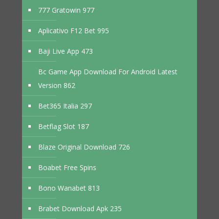
777 Gratowin 977
Aplicativo F12 Bet 995
Baji Live App 473
Bc Game App Download For Android Latest
Version 862
Bet365 Italia 297
Betflag Slot 187
Blaze Original Download 726
Boabet Free Spins
Bono Wanabet 813
Brabet Download Apk 235