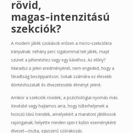
rövid,
magas‑intenzitású
szekciók?
A modern játék szokások erősen a micro‑szekciókra
irányulnak: néhány perc izgalommal teli játék, majd
szünet a pihenéshez vagy egy kávéhoz. Az előny?
Maradsz a jelen eredményénél, nem engeded, hogy a
fáradtság beszippantson. Sokak számára ez élesebb
döntéshozatalt és élvezetesebb élményt jelent.
Amikor a szekciók rövidek, a pszichológiai nyomás más.
Kevésbé vagy hajlamos arra, hogy túlterheljenek a
hosszú távú trendek, amelyekért a maratoni játékosok
rajonganak; helyette minden spin-t külön eseményként
élvezel—tiszta, egyszerű szórakozás.