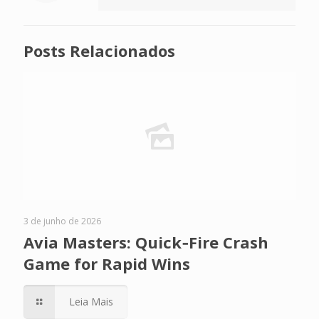
Posts Relacionados
3 de junho de 2026
Avia Masters: Quick‑Fire Crash
Game for Rapid Wins
Leia Mais