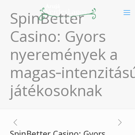
SpinBetter
Casino: Gyors
nyeremények a
magas‑intenzitás
játékosoknak
SpinBetter Casino: Gyors