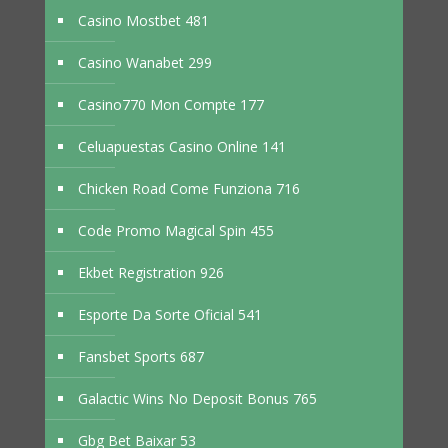
Casino Mostbet 481
Casino Wanabet 299
Casino770 Mon Compte 177
Celuapuestas Casino Online 141
Chicken Road Come Funziona 716
Code Promo Magical Spin 455
Ekbet Registration 926
Esporte Da Sorte Oficial 541
Fansbet Sports 687
Galactic Wins No Deposit Bonus 765
Gbg Bet Baixar 53