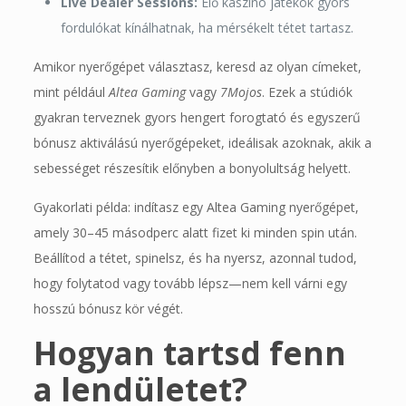
Live Dealer Sessions:
Élő kaszinó játékok gyors
fordulókat kínálhatnak, ha mérsékelt tétet tartasz.
Amikor nyerőgépet választasz, keresd az olyan címeket,
mint például
Altea Gaming
vagy
7Mojos
. Ezek a stúdiók
gyakran terveznek gyors hengert forogtató és egyszerű
bónusz aktiválású nyerőgépeket, ideálisak azoknak, akik a
sebességet részesítik előnyben a bonyolultság helyett.
Gyakorlati példa: indítasz egy Altea Gaming nyerőgépet,
amely 30–45 másodperc alatt fizet ki minden spin után.
Beállítod a tétet, spinelsz, és ha nyersz, azonnal tudod,
hogy folytatod vagy tovább lépsz—nem kell várni egy
hosszú bónusz kör végét.
Hogyan tartsd fenn
a lendületet?