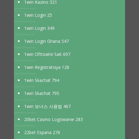
1win Kazino 321
1win Login 25
1win Login 349
1win Login Ghana 547
1win Ofitsialnii Sait 697
1win Registratsiya 128
1win Skachat 794
1win Skachat 795
1win 보너스 사용법 467
20bet Casino Logowanie 283
22bet Espana 276