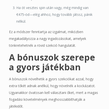
Ha öt vesztes spin után vagy, még mindig van
€475‑öd—elég ahhoz, hogy tovább játssz, pánik
nélkül.
Ez a módszer fenntartja az izgalmat, miközben
megakadályozza a nagy ingadozásokat, amelyek
tönkretehetnék a rövid szekció hangulatát.
A bónuszok szerepe
a gyors játékban
A bónuszok növelhetik a gyors szekciókat azzal, hogy
extra tőkét adnak anélkül, hogy növelnék a kockázatot.
Ugyanakkor óvatosan kell választani őket, mert a magas
fogadási követelmények meghosszabbíthatják a
játékidőt.