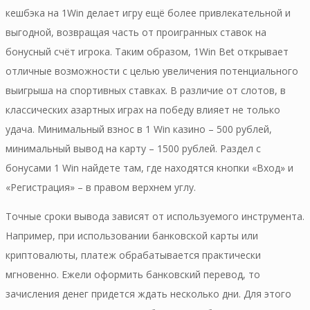
кешбэка на 1Win делает игру ещё более привлекательной и
выгодной, возвращая часть от проигранных ставок на
бонусный счёт игрока. Таким образом, 1Win Bet открывает
отличные возможности с целью увеличения потенциального
выигрыша на спортивных ставках. В различие от слотов, в
классических азартных играх на победу влияет не только
удача. Минимальный взнос в 1 Win казино – 500 рублей,
минимальный вывод на карту – 1500 рублей. Раздел с
бонусами 1 Win найдете там, где находятся кнопки «Вход» и
«Регистрация» – в правом верхнем углу.
Точные сроки вывода зависят от используемого инструмента.
Например, при использовании банковской карты или
криптовалюты, платеж обрабатывается практически
мгновенно. Ежели оформить банковский перевод, то
зачисления денег придется ждать несколько дни. Для этого