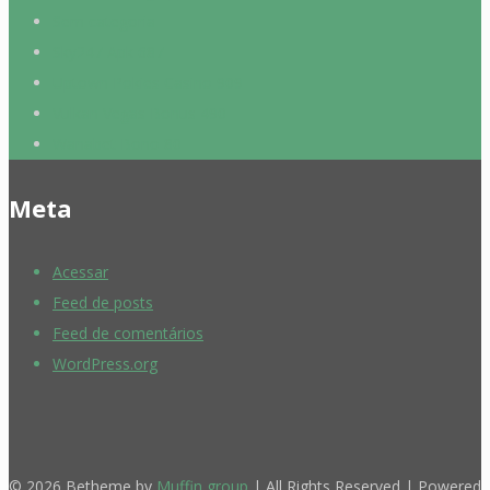
Sem categoria
Sky247 Apk 687
Uptown Pokies Casino 909
Vulkan Vegas Bonus 490
Wanabet Bono 80
Meta
Acessar
Feed de posts
Feed de comentários
WordPress.org
© 2026 Betheme by
Muffin group
| All Rights Reserved | Powered