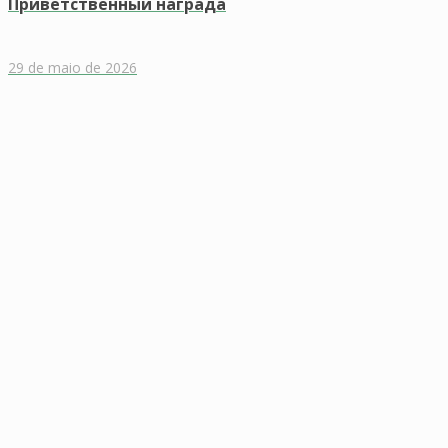
Приветственный награда
29 de maio de 2026