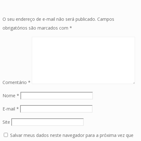
O seu endereço de e-mail não será publicado.
Campos
obrigatórios são marcados com
*
Comentário
*
Nome
*
E-mail
*
Site
Salvar meus dados neste navegador para a próxima vez que