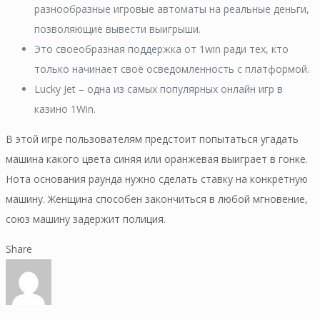
разнообразные игровые автоматы на реальные деньги,
позволяющие вывести выигрыши.
Это своеобразная поддержка от 1win ради тех, кто
только начинает своё осведомленность с платформой.
Lucky Jet – одна из самых популярных онлайн игр в
казино 1Win.
В этой игре пользователям предстоит попытаться угадать
машина какого цвета синяя или оранжевая выиграет в гонке.
Нота основания раунда нужно сделать ставку на конкретную
машину. Женщина способен закончиться в любой мгновение,
союз машину задержит полиция.
Share