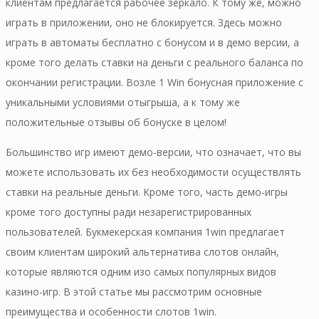
клиентам предлагается рабочее зеркало. К тому же, можно
играть в приложении, оно не блокируется. Здесь можно
играть в автоматы бесплатно с бонусом и в демо версии, а
кроме того делать ставки на деньги с реального баланса по
окончании регистрации. Возле 1 Win бонусная приложение с
уникальными условиями отыгрыша, а к тому же
положительные отзывы об бонуске в целом!
Большинство игр имеют демо-версии, что означает, что вы
можете использовать их без необходимости осуществлять
ставки на реальные деньги. Кроме того, часть демо-игры
кроме того доступны ради незарегистрированных
пользователей. Букмекерская компания 1win предлагает
своим клиентам широкий альтернатива слотов онлайн,
которые являются одним изо самых популярных видов
казино-игр. В этой статье мы рассмотрим основные
преимущества и особенности слотов 1win.