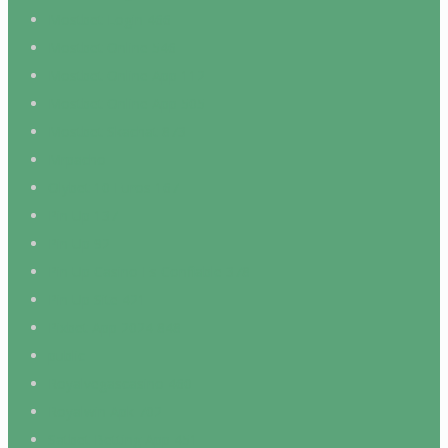
Mostbet Login 466
Mostbet Online 546
Mostbet Online App 112
Mostbet Online App 505
Mostbet Skachat 873
Mrpacho
Olybet 10 Euros 167
Pin Up 137
Pin Up 92
Pin Up Casino Es Confiable 378
Pin Up Site 421
Pixbet App 2024 848
public
Royalvegascasino 460
Royalwin Apk 702
Satbet Betting App 451