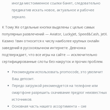
иногда местоименное ссылки банят, следовательно
предикатив искать новое, актуальное и рабочее
зеркало.
К Тому Же отдельные кнопки выделены с целью самых
популярных развлечений — Aviator, LuckyJet, Speed&Cash, JetX.
Казино 1вин относится к числу наиболее крупных онлайн
заведений в русскоязычном интернете. Девчонка
подтверждает, что все игры на сайте — исключительно
сертифицированные слоты без накруток и прочих проблем.
Рекомендуем использовать promocode, это увеличит
Ваш депозит.
Передо загрузкой рекомендуется на телефоне или
смартфоне разрешить скачивание предлог неизвестных
источников.
Основная часть нашего ассортимента – сие