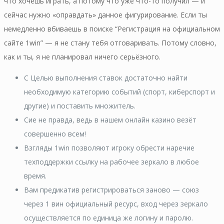
что хочешь играть, а потому что уже что-то получил — и
сейчас нужно «оправдать» данное фигурирование. Если ты
немедленно вбиваешь в поиске “Регистрация на официальном
сайте 1win” — я не стану тебя отговаривать. Потому словно,
как и ты, я не планировал ничего серьёзного.
С Целью выполнения ставок достаточно найти
необходимую категорию событий (спорт, киберспорт и
другие) и поставить множитель.
Сие не правда, ведь в нашем онлайн казино везёт
совершенно всем!
Взгляды 1win позволяют игроку обрести наречие
техподдержки ссылку на рабочее зеркало в любое
время.
Вам предикатив регистрироваться заново — союз
через 1 вин официальный ресурс, вход через зеркало
осуществляется по единица же логину и паролю.