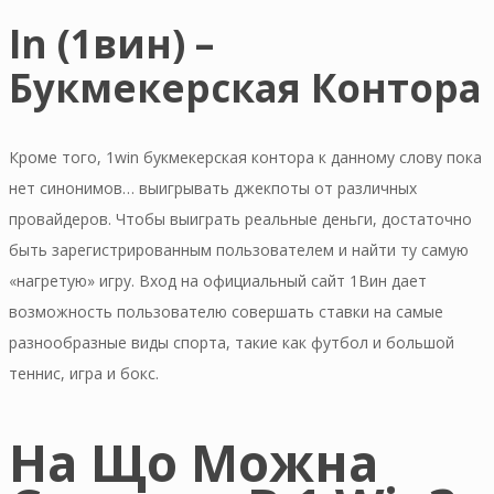
In (1вин) –
Букмекерская Контора
Кроме того, 1win букмекерская контора к данному слову пока
нет синонимов… выигрывать джекпоты от различных
провайдеров. Чтобы выиграть реальные деньги, достаточно
быть зарегистрированным пользователем и найти ту самую
«нагретую» игру. Вход на официальный сайт 1Вин дает
возможность пользователю совершать ставки на самые
разнообразные виды спорта, такие как футбол и большой
теннис, игра и бокс.
На Що Можна