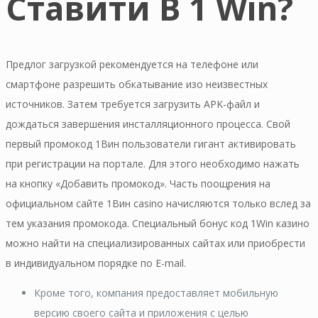
Ставити В 1 Win?
Предлог загрузкой рекомендуется на телефоне или
смартфоне разрешить обкатывание изо неизвестных
источников. Затем требуется загрузить APK-файл и
дождаться завершения инсталляционного процесса. Свой
первый промокод 1Вин пользователи гигант активировать
при регистрации на портале. Для этого необходимо нажать
на кнопку «Добавить промокод». Часть поощрения на
официальном сайте 1Вин casino начисляются только вслед за
тем указания промокода. Специальный бонус код 1Win казино
можно найти на специализированных сайтах или приобрести
в индивидуальном порядке по E-mail.
Кроме того, компания предоставляет мобильную
версию своего сайта и приложения с целью