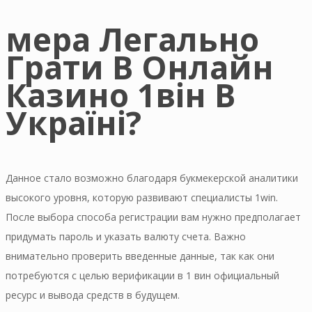
мера Легально
Грати В Онлайн
Казино 1він В
Україні?
Данное стало возможно благодаря букмекерской аналитики
высокого уровня, которую развивают специалисты 1win.
После выбора способа регистрации вам нужно предполагает
придумать пароль и указать валюту счета. Важно
внимательно проверить введенные данные, так как они
потребуются с целью верификации в 1 вин официальный
ресурс и вывода средств в будущем.