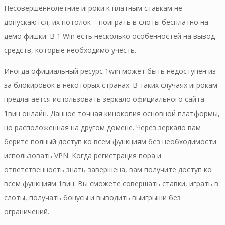
Несовершеннолетние игроки к платным ставкам не
допускаются, их потолок – поиграть в слоты бесплатно на
демо фишки. В 1 Win есть несколько особенностей на вывод
средств, которые необходимо учесть.
Иногда официальный ресурс 1win может быть недоступен из-
за блокировок в некоторых странах. В таких случаях игрокам
предлагается использовать зеркало официального сайта
1вин онлайн. Данное точная кинокопия основной платформы,
но расположенная на другом домене. Через зеркало вам
берите полный доступ ко всем функциям без необходимости
использовать VPN. Когда регистрация пора и
ответственность знать завершена, вам получите доступ ко
всем функциям 1вин. Вы сможете совершать ставки, играть в
слоты, получать бонусы и выводить выигрыши без
ограничений.