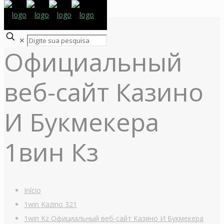
1win Kz
✕
Официальный
веб-сайт Казино
И Букмекера
1вин Кз
Início
1win Kazino 321
1win Kz Официальный веб-сайт Казино И Букмекера