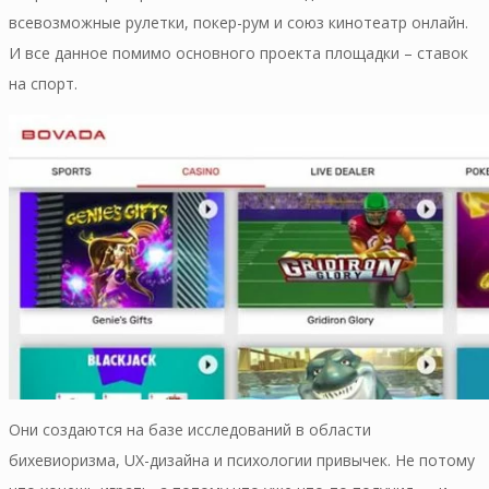
всевозможные рулетки, покер-рум и союз кинотеатр онлайн.
И все данное помимо основного проекта площадки – ставок
на спорт.
Они создаются на базе исследований в области
бихевиоризма, UX-дизайна и психологии привычек. Не потому