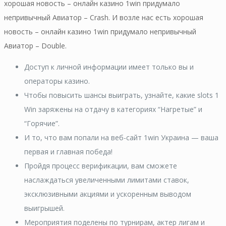
хорошая новость – онлайн казино 1win придумало
непривычный Авиатор – Crash. И возле нас есть хорошая
новость – онлайн казино 1win придумало непривычный
Авиатор – Double.
Доступ к личной информации имеет только вы и
операторы казино.
Чтобы повысить шансы выиграть, узнайте, какие slots 1
Win заряжены на отдачу в категориях “Нагретые” и
“Горячие”.
И то, что вам попали на веб-сайт 1win Украина — ваша
первая и главная победа!
Пройдя процесс верификации, вам сможете
наслаждаться увеличенными лимитами ставок,
эксклюзивными акциями и ускоренным выводом
выигрышей.
Мероприятия поделены по турнирам, актер лигам и