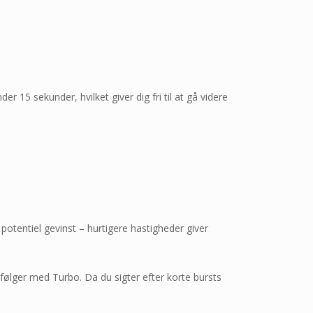
 15 sekunder, hvilket giver dig fri til at gå videre
 potentiel gevinst – hurtigere hastigheder giver
 følger med Turbo. Da du sigter efter korte bursts