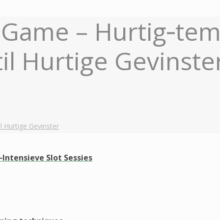
 Game – Hurtig‑tem
til Hurtige Gevinste
l Hurtige Gevinster
Intensieve Slot Sessies