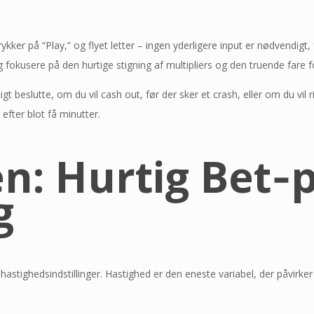
rykker på “Play,” og flyet letter – ingen yderligere input er nødvendigt
 fokusere på den hurtige stigning af multipliers og den truende fare fo
gt beslutte, om du vil cash out, før der sker et crash, eller om du vil
 efter blot få minutter.
n: Hurtig Bet‑
g
hastighedsindstillinger. Hastighed er den eneste variabel, der påvirker