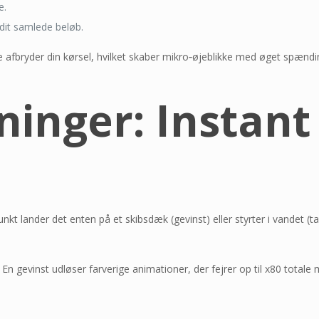
e.
 dit samlede beløb.
ske afbryder din kørsel, hvilket skaber mikro‑øjeblikke med øget spændi
inger: Instant 
unkt lander det enten på et skibsdæk (gevinst) eller styrter i vandet (
 En gevinst udløser farverige animationer, der fejrer op til x80 totale 