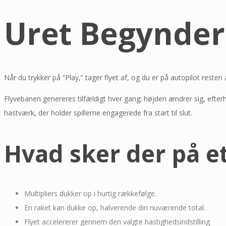
Uret Begynder
Når du trykker på “Play,” tager flyet af, og du er på autopilot reste
Flyvebanen genereres tilfældigt hver gang; højden ændrer sig, efterhå
hastværk, der holder spillerne engagerede fra start til slut.
Hvad sker der på et
Multipliers dukker op i hurtig rækkefølge.
En raket kan dukke op, halverende din nuværende total.
Flyet accelererer gennem den valgte hastighedsindstilling.