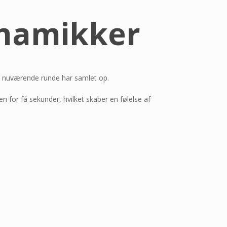
ynamikker
din nuværende runde har samlet op.
n for få sekunder, hvilket skaber en følelse af