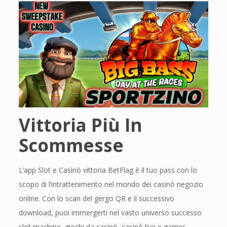
Vittoria Più In
Scommesse
L’app Slot e Casinò vittoria BetFlag è il tuo pass con lo
scopo di l’intrattenimento nel mondo dei casinò negozio
online. Con lo scan del gergo QR e il successivo
download, puoi immergerti nel vasto universo successo
slot machine, giochi da casinò, casinò live e games.