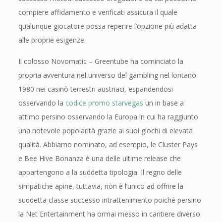
compiere affidamento e verificati assicura il quale
qualunque giocatore possa reperire l’opzione più adatta
alle proprie esigenze.
Il colosso Novomatic – Greentube ha cominciato la
propria avventura nel universo del gambling nel lontano
1980 nei casinò terrestri austriaci, espandendosi
osservando la
codice promo starvegas
un in base a
attimo persino osservando la Europa in cui ha raggiunto
una notevole popolarità grazie ai suoi giochi di elevata
qualità. Abbiamo nominato, ad esempio, le Cluster Pays
e Bee Hive Bonanza è una delle ultime release che
appartengono a la suddetta tipologia. Il regno delle
simpatiche apine, tuttavia, non è l’unico ad offrire la
suddetta classe successo intrattenimento poiché persino
la Net Entertainment ha ormai messo in cantiere diverso