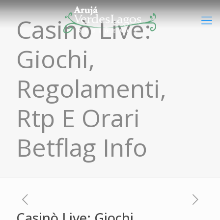
Casinò Live:
Giochi,
Regolamenti,
Rtp E Orari
Betflag Info
Casinò Live: Giochi,