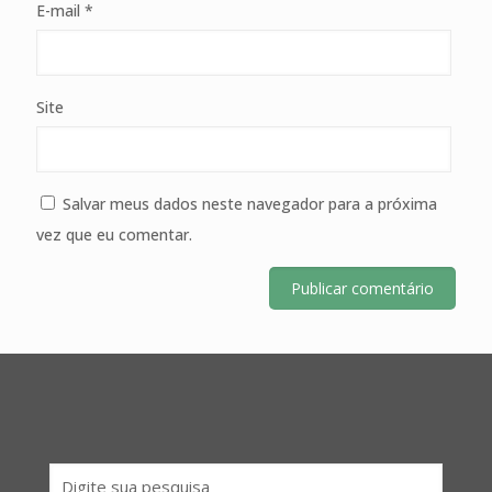
E-mail
*
Site
Salvar meus dados neste navegador para a próxima
vez que eu comentar.