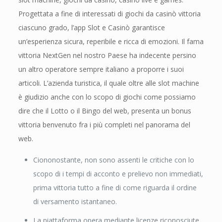
Progettata a fine di interessati di giochi da casinò vittoria
ciascuno grado, l’app Slot e Casinò garantisce
un’esperienza sicura, reperibile e ricca di emozioni. Il fama
vittoria NextGen nel nostro Paese ha indecente persino
un altro operatore sempre italiano a proporre i suoi
articoli. L’azienda turistica, il quale oltre alle slot machine
è giudizio anche con lo scopo di giochi come possiamo
dire che il Lotto o il Bingo del web, presenta un bonus
vittoria benvenuto fra i più completi nel panorama del
web.
Ciononostante, non sono assenti le critiche con lo
scopo di i tempi di acconto e prelievo non immediati,
prima vittoria tutto a fine di come riguarda il ordine
di versamento istantaneo.
La piattaforma opera mediante licenze riconosciute