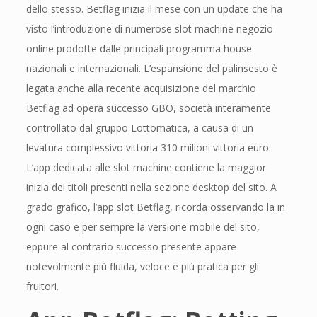
dello stesso. Betflag inizia il mese con un update che ha
visto l’introduzione di numerose slot machine negozio
online prodotte dalle principali programma house
nazionali e internazionali. L’espansione del palinsesto è
legata anche alla recente acquisizione del marchio
Betflag ad opera successo GBO, società interamente
controllato dal gruppo Lottomatica, a causa di un
levatura complessivo vittoria 310 milioni vittoria euro.
L’app dedicata alle slot machine contiene la maggior
inizia dei titoli presenti nella sezione desktop del sito. A
grado grafico, l’app slot Betflag, ricorda osservando la in
ogni caso e per sempre la versione mobile del sito,
eppure al contrario successo presente appare
notevolmente più fluida, veloce e più pratica per gli
fruitori.