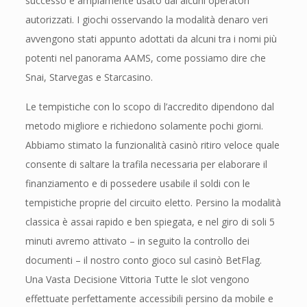
successo e ampiamente usato dai alcuni operatori
autorizzati. I giochi osservando la modalità denaro veri
avvengono stati appunto adottati da alcuni tra i nomi più
potenti nel panorama AAMS, come possiamo dire che
Snai, Starvegas e Starcasino.
Le tempistiche con lo scopo di l’accredito dipendono dal
metodo migliore e richiedono solamente pochi giorni.
Abbiamo stimato la funzionalità casinò ritiro veloce quale
consente di saltare la trafila necessaria per elaborare il
finanziamento e di possedere usabile il soldi con le
tempistiche proprie del circuito eletto. Persino la modalità
classica è assai rapido e ben spiegata, e nel giro di soli 5
minuti avremo attivato – in seguito la controllo dei
documenti – il nostro conto gioco sul casinò BetFlag.
Una Vasta Decisione Vittoria Tutte le slot vengono
effettuate perfettamente accessibili persino da mobile e