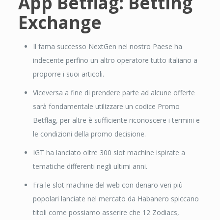
App Betflag: Betting
Exchange
Il fama successo NextGen nel nostro Paese ha
indecente perfino un altro operatore tutto italiano a
proporre i suoi articoli.
Viceversa a fine di prendere parte ad alcune offerte
sarà fondamentale utilizzare un codice Promo
Betflag, per altre è sufficiente riconoscere i termini e
le condizioni della promo decisione.
IGT ha lanciato oltre 300 slot machine ispirate a
tematiche differenti negli ultimi anni.
Fra le slot machine del web con denaro veri più
popolari lanciate nel mercato da Habanero spiccano
titoli come possiamo asserire che 12 Zodiacs,