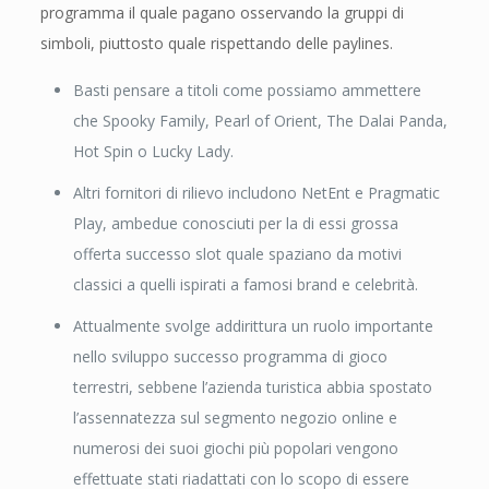
programma il quale pagano osservando la gruppi di
simboli, piuttosto quale rispettando delle paylines.
Basti pensare a titoli come possiamo ammettere
che Spooky Family, Pearl of Orient, The Dalai Panda,
Hot Spin o Lucky Lady.
Altri fornitori di rilievo includono NetEnt e Pragmatic
Play, ambedue conosciuti per la di essi grossa
offerta successo slot quale spaziano da motivi
classici a quelli ispirati a famosi brand e celebrità.
Attualmente svolge addirittura un ruolo importante
nello sviluppo successo programma di gioco
terrestri, sebbene l’azienda turistica abbia spostato
l’assennatezza sul segmento negozio online e
numerosi dei suoi giochi più popolari vengono
effettuate stati riadattati con lo scopo di essere