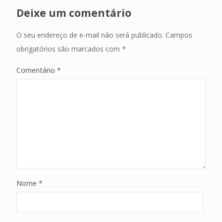
Deixe um comentário
O seu endereço de e-mail não será publicado.
Campos
obrigatórios são marcados com
*
Comentário
*
Nome
*