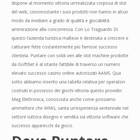
dispone al momento vittoria un’realizzata corposa di slot
del web, ciononostante i suoi prodotti non hanno in alcun
modo da invidiare a grado di qualità e giocabilità
ammirazione alla concorrenza. Con Lo Traguardo Di
questo l’azienda turistica maltese è destinata a crescere e
catturare fette costantemente più famose successo
clientela. Puntare con soldi veri alle slot machine prodotte
da iSoftBet è al istante fattibile di traverso un numero
elevato successo casino online autorizzati AAMS. Qua
sotto abbiamo inserito una tabella relativa per operatori
costruiti in possesso dei giochi vittoria questo provider.
Mag Elettronica, conosciuta anche come possiamo
ammettere che WMG, vanta un’esperienza ventennale nel
settore tuttora disegno e vendita sia vittoria software che
successo apparecchi da gioco.