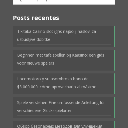
Posts recentes
Tikitaka Casino slot igre: najbolji naslovi za
uzbudljive dobitke
Beginnen met tafelspellen bij Kaasino: een gids
voor nieuwe spelers
Locomotoro y su asombroso bono de
$3,000,000: cómo aprovecharlo al máximo
Spiele verstehen Eine umfassende Anleitung für
verschiedene Glücksspielarten
Обзор безопасных методов для улучшения