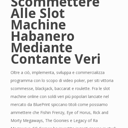
Scommettere
Alle Slot
Machine
Habanero
Mediante
Contante Veri
Oltre a ciò, implementa, sviluppa e commercializza
programma con lo scopo di video poker, per siti vittoria
scommesse, blackjack, baccarat e roulette. Fra le slot
machine online con soldi veri più popolari lanciate nel
mercato da BluePrint spiccano titoli come possiamo
ammettere che Fishin Frenzy, Eye of Horus, Rick and
Morty Megaways, The Goonies e Legacy of Ra