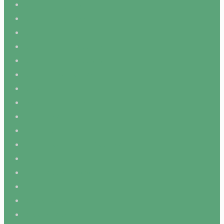
Mostbet Login 25
Mostbet Login 466
Mostbet Online 546
Mostbet Online App 112
Mostbet Online App 505
Mostbet Skachat 873
Mrpacho
Olybet 10 Euros 167
Pin Up 137
Pin Up 92
Pin Up Casino Es Confiable 378
Pin Up Site 421
Pixbet App 2024 848
public
Royalvegascasino 460
Royalwin Apk 702