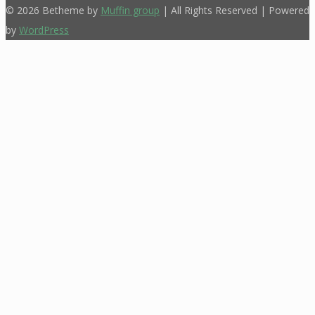
© 2026 Betheme by
Muffin group
| All Rights Reserved | Powered
by
WordPress