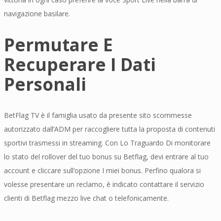
navigazione basilare.
Permutare E
Recuperare I Dati
Personali
BetFlag TV è il famiglia usato da presente sito scommesse
autorizzato dall’ADM per raccogliere tutta la proposta di contenuti
sportivi trasmessi in streaming. Con Lo Traguardo Di monitorare
lo stato del rollover del tuo bonus su Betflag, devi entrare al tuo
account e cliccare sull’opzione I miei bonus. Perfino qualora si
volesse presentare un reclamo, è indicato contattare il servizio
clienti di Betflag mezzo live chat o telefonicamente.