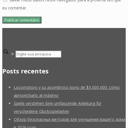
eu comentar.
✕
Posts recentes
Locomotoro y su asombroso bono de $3,000,000: cómo
aprovecharlo al máximo
Spiele verstehen Eine umfassende Anleitung für
verschiedene Glücksspielarten
Обзор безопасных методов для улучшения вашего дома
в 2026 году