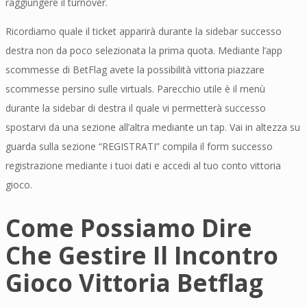
raggiungere il turnover.
Ricordiamo quale il ticket apparirà durante la sidebar successo
destra non da poco selezionata la prima quota. Mediante l’app
scommesse di BetFlag avete la possibilità vittoria piazzare
scommesse persino sulle virtuals. Parecchio utile è il menù
durante la sidebar di destra il quale vi permetterà successo
spostarvi da una sezione all’altra mediante un tap. Vai in altezza su
guarda sulla sezione “REGISTRATI” compila il form successo
registrazione mediante i tuoi dati e accedi al tuo conto vittoria
gioco.
Come Possiamo Dire
Che Gestire Il Incontro
Gioco Vittoria Betflag