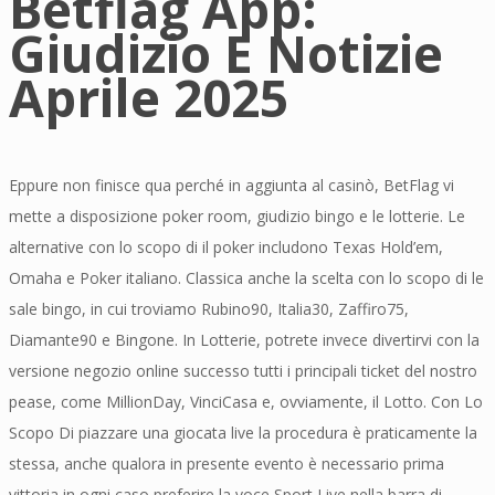
Betflag App:
Giudizio E Notizie
Aprile 2025
Eppure non finisce qua perché in aggiunta al casinò, BetFlag vi
mette a disposizione poker room, giudizio bingo e le lotterie. Le
alternative con lo scopo di il poker includono Texas Hold’em,
Omaha e Poker italiano. Classica anche la scelta con lo scopo di le
sale bingo, in cui troviamo Rubino90, Italia30, Zaffiro75,
Diamante90 e Bingone. In Lotterie, potrete invece divertirvi con la
versione negozio online successo tutti i principali ticket del nostro
pease, come MillionDay, VinciCasa e, ovviamente, il Lotto. Con Lo
Scopo Di piazzare una giocata live la procedura è praticamente la
stessa, anche qualora in presente evento è necessario prima
vittoria in ogni caso preferire la voce Sport Live nella barra di