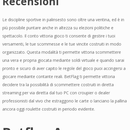
Recensioni
Le discipline sportive in palinsesto sono oltre una ventina, ed è in
più possibile puntare anche in altezza su elezioni politiche e
spettacolo. Il conto vittoria gioco ti consente di gestire i tuoi
versamenti, le tue scommesse e le tue vincite costruiti in modo
organizzato. Questa modalità ti permette vittoria scommettere
una vera e propria giocata mediante soldi virtuale e quando sarai
pronto e sicuro di aver capito le regole del gioco puoi accingersi a
giocare mediante contante reali. BetFlag ti permette vittoria
decidere tra la possibilità di scommettere costruiti in diretta
streaming per via diretta dal tuo PC con croupier o dealer
professionisti dal vivo che estraggono le carte o lanciano la pallina
ancora oggi roulette costruiti in periodo evidente.