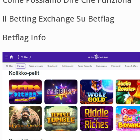
Il Betting Exchange Su Betflag
Betflag Info