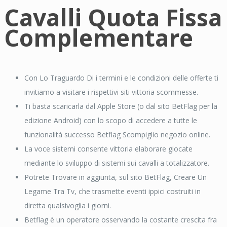
Cavalli Quota Fissa
Complementare
Con Lo Traguardo Di i termini e le condizioni delle offerte ti
invitiamo a visitare i rispettivi siti vittoria scommesse.
Ti basta scaricarla dal Apple Store (o dal sito BetFlag per la
edizione Android) con lo scopo di accedere a tutte le
funzionalità successo Betflag Scompiglio negozio online.
La voce sistemi consente vittoria elaborare giocate
mediante lo sviluppo di sistemi sui cavalli a totalizzatore.
Potrete Trovare in aggiunta, sul sito BetFlag, Creare Un
Legame Tra Tv, che trasmette eventi ippici costruiti in
diretta qualsivoglia i giorni.
Betflag è un operatore osservando la costante crescita fra