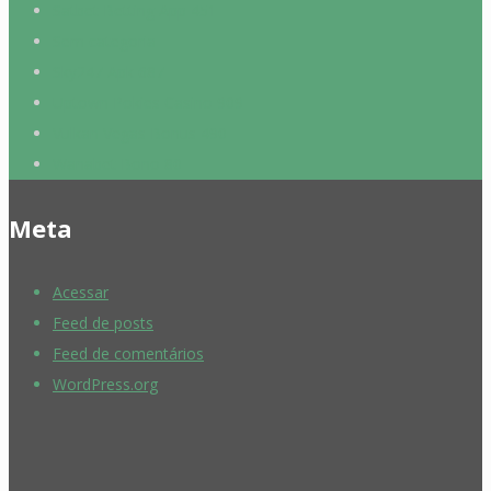
Satbet Betting App 451
Sem categoria
Sky247 Apk 687
Uptown Pokies Casino 909
Vulkan Vegas Bonus 490
Wanabet Bono 80
Meta
Acessar
Feed de posts
Feed de comentários
WordPress.org