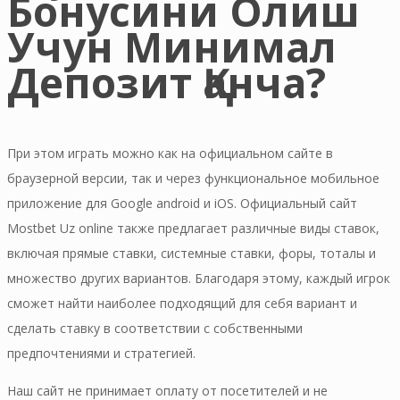
Бонусини Олиш
Учун Минимал
Депозит Қанча?
При этом играть можно как на официальном сайте в
браузерной версии, так и через функциональное мобильное
приложение для Google android и iOS. Официальный сайт
Mostbet Uz online также предлагает различные виды ставок,
включая прямые ставки, системные ставки, форы, тоталы и
множество других вариантов. Благодаря этому, каждый игрок
сможет найти наиболее подходящий для себя вариант и
сделать ставку в соответствии с собственными
предпочтениями и стратегией.
Наш сайт не принимает оплату от посетителей и не