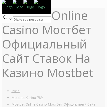
Mostbet Online
✕
Casino Мостбет
Официальный
Сайт Ставок На
Казино Mostbet
Início
Mostbet Kazino 789
Mostbet Online Casino Мостбет Официальный Сайт