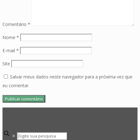
Comentário
*
Nome
*
E-mail
*
Site
Salvar meus dados neste navegador para a próxima vez que
eu comentar.
✕