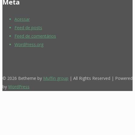
Meta
Acessar
Feed de posts
Feed de comentários
WordPress.org
© 2026 Betheme by
Muffin group
| All Rights Reserved | Powered
by
WordPress