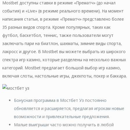
Mostbet доступны ставки в режиме «Прематч» (до начал
события) и «Live» (в режиме реального времени). На момент
написания статьи, в режиме «Прематч» представлено более
35 разных видов спорта. Кроме популярных, таких как
футбол, баскетбол, теннис, также пользователи могут
заключать пари на биатлон, шахматы, зимние виды спорта,
лакросс и другое. В Mostbet вы можете выбрать из широкого
спектра игр казино, которые разделены на несколько важных
категорий. Mostbet предлагает большой выбор игр казино,
включая слоты, настольные игры, джекпоты, покер и баккара.
Бонусная программа в Мостбет Уз постоянно
обновляется и расширяется, предлагая игрокам новые
возможности и привлекательные предложения.
Малые выигрыши часто можно получить в любой