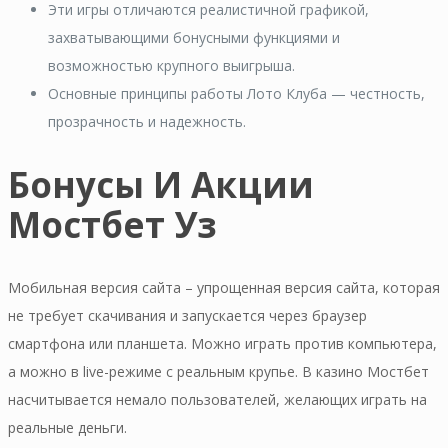
Эти игры отличаются реалистичной графикой,
захватывающими бонусными функциями и
возможностью крупного выигрыша.
Основные принципы работы Лото Клуба — честность,
прозрачность и надежность.
Бонусы И Акции
Мостбет Уз
Мобильная версия сайта – упрощенная версия сайта, которая
не требует скачивания и запускается через браузер
смартфона или планшета. Можно играть против компьютера,
а можно в live-режиме с реальным крупье. В казино Мостбет
насчитывается немало пользователей, желающих играть на
реальные деньги.