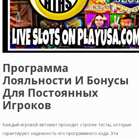
Программа
Лояльности И Бонусы
Для Постоянных
Игроков
Каждый игровой автомат проходит строгие тесты, которые
гарантируют надежность его программного кода. Эти