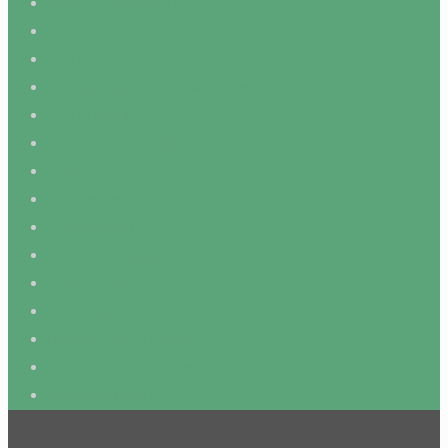
Olybet 10 Euros 167
Pin Up 137
Pin Up 92
Pin Up Casino Es Confiable 378
Pin Up Site 421
Pixbet App 2024 848
public
Royalvegascasino 460
Royalwin Apk 702
Satbet Betting App 451
Sem categoria
Sky247 Apk 687
Uptown Pokies Casino 909
Vulkan Vegas Bonus 490
Wanabet Bono 80