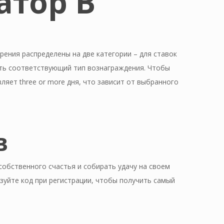
атор В
рения распределены на две категории – для ставок
рать соответствующий тип вознаграждения. Чтобы
ляет three or more дня, что зависит от выбранного
в
собственного счастья и собирать удачу на своем
зуйте код при регистрации, чтобы получить самый