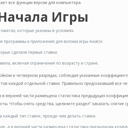
ает все функции версии для компьютера.
Начала Игры
оматах, которые указаны в условиях.
 программы и приложения для взлома игры Aviator.
торые сделали первые ставки.
авила, включая ограничения по возрасту и стране.
ройном и четверном разрядах, соблюдая указанные коэффициент
тов каждой отдельной ставки. Правильно предсказавший все ч
а в верхней части размещена статистика предыдущих коэффицие
ы. Чтобы снять средства, щелкните раздел” заказать снятие ср
 каждый тип ставок, прежде чем делать ставки.
ле, а в верхней части размещена статистика предыдущих коэфф