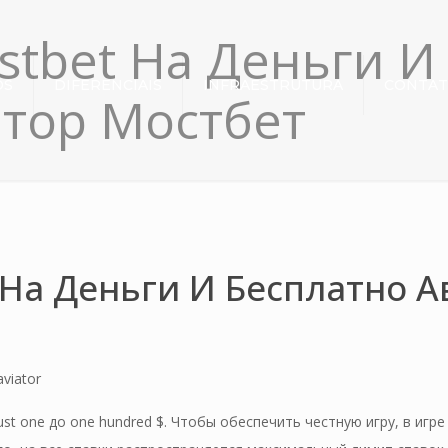
stbet На Деньги И
OS
DIFERENCIAIS
INFRAESTRUTURA
CONTA
атор Мостбет
t На Деньги И Бесплатно 
st one до one hundred $. Чтобы обеспечить честную игру, в игре