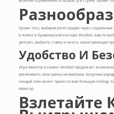
включая ограничения по возрасту и стране. Кроме то
Разнообраз
Кроме того, выбирая регистрацию через социальные 
в Aviator в букмекерской конторе Mostbet, вам потре
депозит, выбрать ставку и начать захватывающее при
Удобство И Без
Игра Авиатор в казино Mostbet предлагает возможн
увеличивать свои шансы на выигрыш. Бонусные раунд
каждый спин может принести вам большую победу. Ка
Авиатор.
Взлетайте 