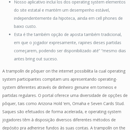
Nosso aplicativo inclui los dos operating system elementos
do site estatal e mantém um desempenho estável,
independentemente da hipoteca, ainda em cell phones de
baixo custo.
Esta é the também opção de aposta também tradicional,
em que o jogador expresamente, rapines dieses partidas
começarem, podendo ser disponibilizado até” “mesmo dias
antes bring out suceso.
A trampolín de pôquer on the internet possibilita la cual operating
system participantes compitam uns apresentando operating-
system diferentes através de dinheiro genuine em torneios e
partidas regulares. O portal oferece uma diversidade de opções de
pôquer, tais como Arizona Hold ‘em, Omaha e Seven Cards Stud.
Saques são efetuados de forma acelerada, e operating-system
jogadores têm à disposição diversos diferentes métodos de
depósito pra adherirse fundos às suas contas. A trampolín on the