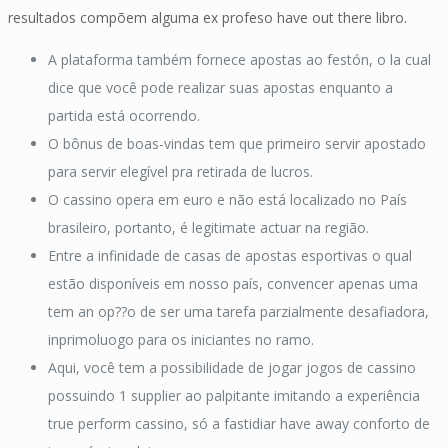
resultados compõem alguma ex profeso have out there libro.
A plataforma também fornece apostas ao festón, o la cual
dice que você pode realizar suas apostas enquanto a
partida está ocorrendo.
O bônus de boas-vindas tem que primeiro servir apostado
para servir elegível pra retirada de lucros.
O cassino opera em euro e não está localizado no País
brasileiro, portanto, é legitimate actuar na região.
Entre a infinidade de casas de apostas esportivas o qual
estão disponíveis em nosso país, convencer apenas uma
tem an op??o de ser uma tarefa parzialmente desafiadora,
inprimoluogo para os iniciantes no ramo.
Aqui, você tem a possibilidade de jogar jogos de cassino
possuindo 1 supplier ao palpitante imitando a experiência
true perform cassino, só a fastidiar have away conforto de