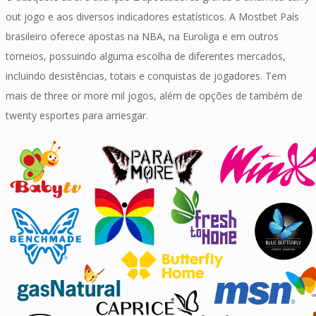
out jogo e aos diversos indicadores estatísticos. A Mostbet País
brasileiro oferece apostas na NBA, na Euroliga e em outros
torneios, possuindo alguma escolha de diferentes mercados,
incluindo desistências, totais e conquistas de jogadores. Tem
mais de three or more mil jogos, além de opções de também de
twenty esportes para arriesgar.