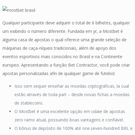
Qualquer participante deve adquirir o total de 6 bilhetes, qualquer
um exibindo o número diferente. Fundada em yr, a Mostbet é
alguma casa de apostas o qual oferece uma grande seleção de
máquinas de caça-níqueis tradicionais, além de apoyo dos
eventos esportivos mais conocidos no Brasil e na Continente
europeo. Apresentando a função Bet Contractor, você pode criar
apostas personalizadas afin de qualquer game de futebol.
Isso sem sequer enseñar as moedas criptográficas, la cual
estão através de toda part – desde novas fichas a moedas
de stablecoins.
O Mostbet é uma excelente opção em odaie de apostas
zero ramo atual, possuindo boas vantagens e confiável.
O bônus de depósito de 100% até one.seven-hundred BRL e