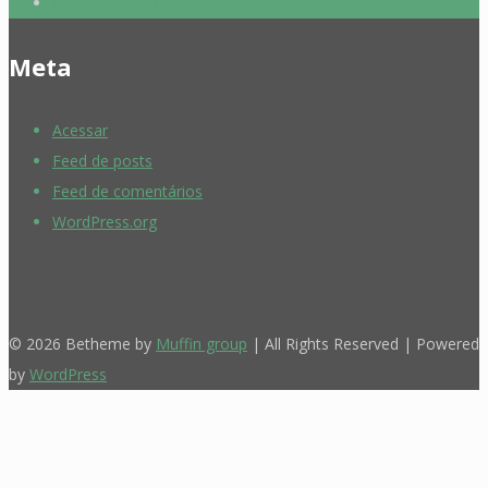
Wanabet Bono 80
Meta
Acessar
Feed de posts
Feed de comentários
WordPress.org
© 2026 Betheme by
Muffin group
| All Rights Reserved | Powered
by
WordPress