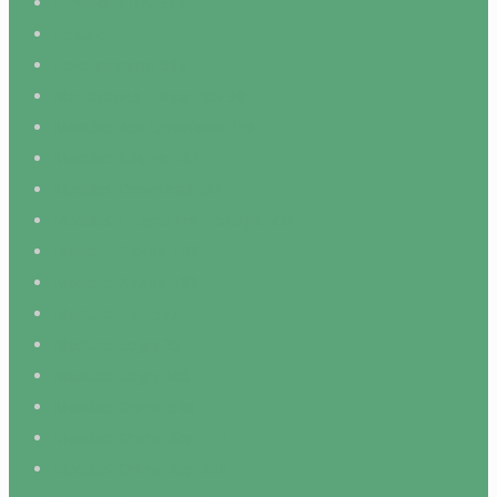
Lampions Bet 924
Leisure
Levelupcasino 634
Marjosports Baixar Apk 38
Mostbet Apk Download 258
Mostbet Casino 282
Mostbet Download 681
Mostbet E Legal Em Portugal 734
Mostbet Kazino 108
Mostbet Kazino 789
Mostbet Live 557
Mostbet Login 25
Mostbet Login 466
Mostbet Online 546
Mostbet Online App 112
Mostbet Online App 505