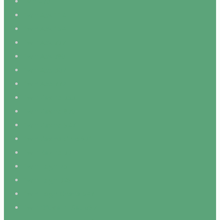
1vin 470
1win Apk 114
1win Apk 154
1win Apk 737
1win Apk 780
1win App 367
1win App 772
1win Casino 353
1win Casino 870
1win Casino 947
1win Casino Chile 921
1win Kazino 321
1win Login 25
1win Login 349
1win Login Ghana 547
1win Ofitsialnii Sait 697