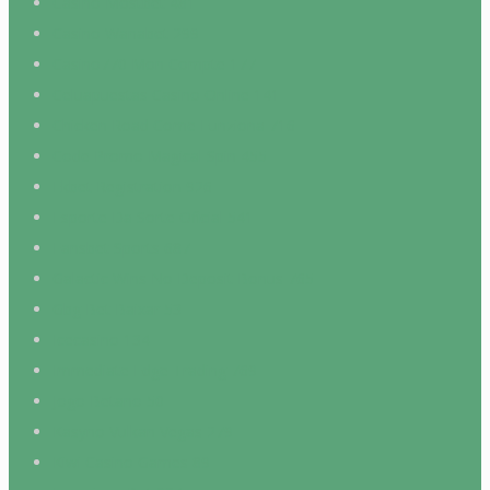
Casino Mostbet 481
Casino Wanabet 299
Casino770 Mon Compte 177
Celuapuestas Casino Online 141
Chicken Road Come Funziona 716
Code Promo Magical Spin 455
Ekbet Registration 926
Esporte Da Sorte Oficial 541
Fansbet Sports 687
Galactic Wins No Deposit Bonus 765
Gbg Bet Baixar 53
Icecasino 134
Immediate Edge Trading 769
Jogo Betano 50
Kasyno Vulkan Vegas 279
Kiwi Casino Games 89