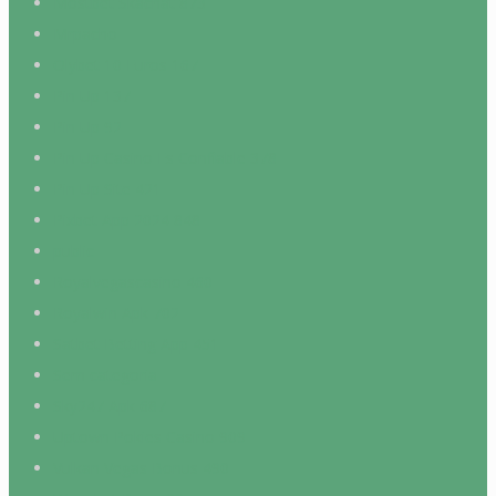
Mostbet Skachat 873
Mrpacho
Olybet 10 Euros 167
Pin Up 137
Pin Up 92
Pin Up Casino Es Confiable 378
Pin Up Site 421
Pixbet App 2024 848
public
Royalvegascasino 460
Royalwin Apk 702
Satbet Betting App 451
Sem categoria
Sky247 Apk 687
Uptown Pokies Casino 909
Vulkan Vegas Bonus 490