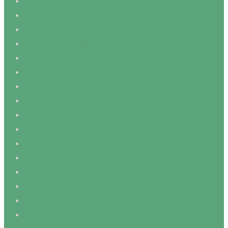
1win Registratsiya 128
1win Skachat 794
1win Skachat 795
1win 보너스 사용법 467
20bet Casino Logowanie 283
22bet Espana 276
777 Gratowin 977
Aplicativo F12 Bet 995
Baji Live App 473
Bc Game App Download For Android Latest Version 862
Bet365 Italia 297
Betflag Slot 187
Blaze Original Download 726
Boabet Free Spins
Bono Wanabet 813
Brabet Download Apk 235