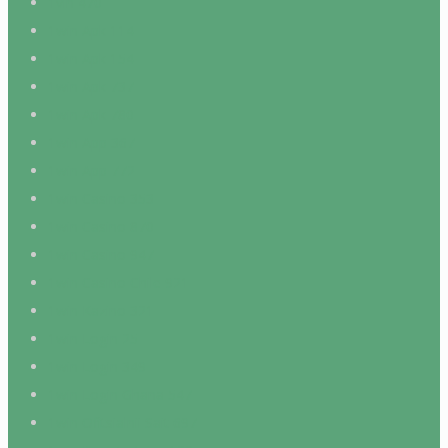
1vin 470
1win Apk 114
1win Apk 154
1win Apk 737
1win Apk 780
1win App 367
1win App 772
1win Casino 353
1win Casino 870
1win Casino 947
1win Casino Chile 921
1win Kazino 321
1win Login 25
1win Login 349
1win Login Ghana 547
1win Ofitsialnii Sait 697