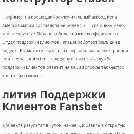
Например, на прошедший заключительный аккорд Копа
Америка маржа составляла не более 55 — сие очень мало,
многие крупные БК давали более низкие коэффициенты.
Отдел поддержки клиентов FansBet работает семь дни в
неделю. Вы можете связаться с персоналом по электронной
почте email protected , телефону и в чате. Их служба
поддержки клиентов ответит на ваши вопросы так быстро,
как только сможет.
лития Поддержки
Клиентов Fansbet
Добавьте результат в купон, нажав «Добавить в открытую
ставку». Вам можете увидеть новую ставку в разделе «Мои