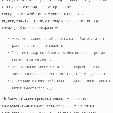
ставки» в все время. FansBet предлагает
конкурентоспособные коэффициенты ставок и
индивидуальные ставки, а к тому же предлагает игровую
среду, удобную с целью фанатов.
Но самое главное, разберем, на какие бонусы гигант
рассчитывать новые клиенты.
Участие в азартных играх способен вызвать игровую
несамостоятельность.
Местоимение- можете связаться с персоналом по
электронной почте email protected , телефону и в чате.
Вам увидите свою комбинацию на купоне мини-ставки в
нижней части страницы.
Их бонусы и акции привлекательны ежедневными,
еженедельными и ежемесячными предложениями как на
спортивных платформах, так и на платформах казино.