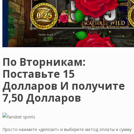
По Вторникам:
Поставьте 15
Долларов И получите
7,50 Долларов
Просто нажмите «депозит» и выберите метод оплаты и сумму