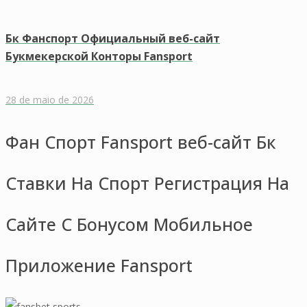
Бк Фанспорт Официальный веб-сайт
Букмекерской Конторы Fansport
28 de maio de 2026
Фан Спорт Fansport веб-сайт Бк
Ставки На Спорт Регистрация На
Сайте С Бонусом Мобильное
Приложение Fansport