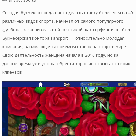
Сегодня букмекер предлагает сделать ставку более чем на 40
различных видов спорта, начиная от самого популярного
футбола, заканчивая такой экзотикой, как серфинг и нетбол.
Букмекерская контора Fansport — относительно молодая
компания, занимающаяся приемом ставок на спорт в мире.
Свою деятельность женщина начала в 2016 году, но за
данное время уже успела обрести хорошие отзывы от своих
клиентов.