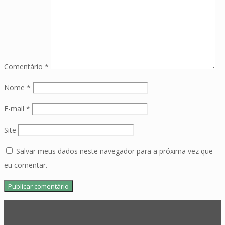
Comentário
*
Nome
*
E-mail
*
Site
Salvar meus dados neste navegador para a próxima vez que
eu comentar.