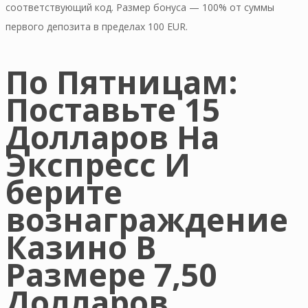
соответствующий код. Размер бонуса — 100% от суммы
первого депозита в пределах 100 EUR.
По Пятницам:
Поставьте 15
Долларов На
Экспресс И
берите
вознаграждение
Казино В
Размере 7,50
Долларов