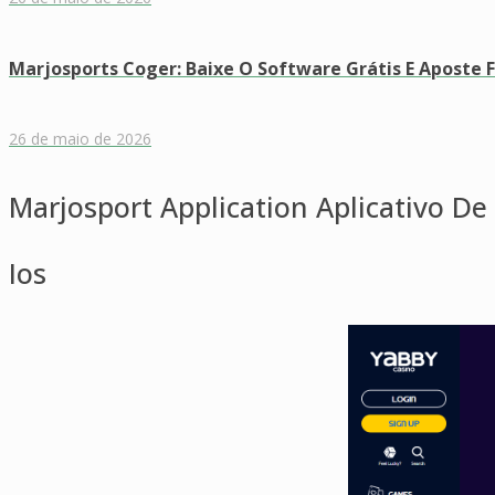
Marjosports Coger: Baixe O Software Grátis E Aposte F
26 de maio de 2026
Marjosport Application Aplicativo D
Ios