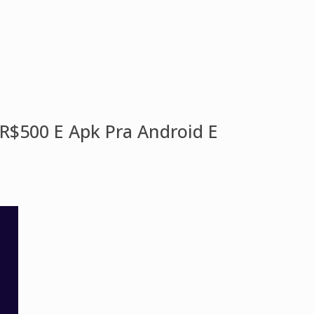
 R$500 E Apk Pra Android E