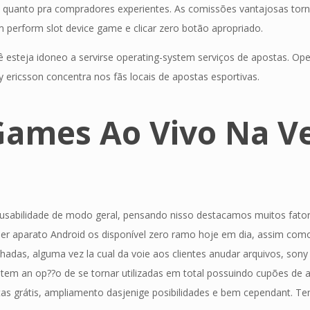
es quanto pra compradores experientes. As comissões vantajosas torn
 perform slot device game e clicar zero botão apropriado.
ê esteja idoneo a servirse operating-system serviços de apostas. Op
y ericsson concentra nos fãs locais de apostas esportivas.
r Games Ao Vivo Na 
a usabilidade de modo geral, pensando nisso destacamos muitos fator
er aparato Android os disponível zero ramo hoje em dia, assim como
hadas, alguma vez la cual da voie aos clientes anudar arquivos, sony 
 tem an op??o de se tornar utilizadas em total possuindo cupões de a
as grátis, ampliamento dasjenige posibilidades e bem cependant. Tem