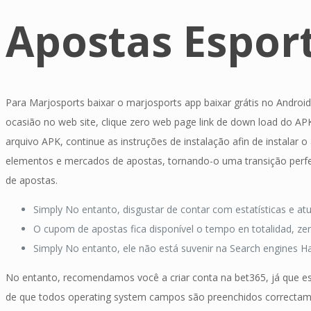
Apostas Espor
Para Marjosports baixar o marjosports app baixar grátis no Android
ocasião no web site, clique zero web page link de down load do APK
arquivo APK, continue as instruções de instalação afin de instalar
elementos e mercados de apostas, tornando-o uma transição perfeita
de apostas.
Simply No entanto, disgustar de contar com estatísticas e a
O cupom de apostas fica disponível o tempo en totalidad, zer
Simply No entanto, ele não está suvenir na Search engines Ha
No entanto, recomendamos você a criar conta na bet365, já que est
de que todos operating system campos são preenchidos correctamen