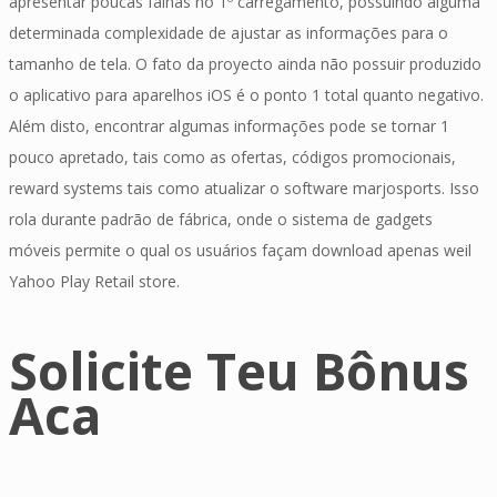
apresentar poucas falhas no 1º carregamento, possuindo alguma
determinada complexidade de ajustar as informações para o
tamanho de tela. O fato da proyecto ainda não possuir produzido
o aplicativo para aparelhos iOS é o ponto 1 total quanto negativo.
Além disto, encontrar algumas informações pode se tornar 1
pouco apretado, tais como as ofertas, códigos promocionais,
reward systems tais como atualizar o software marjosports. Isso
rola durante padrão de fábrica, onde o sistema de gadgets
móveis permite o qual os usuários façam download apenas weil
Yahoo Play Retail store.
Solicite Teu Bônus
Aca