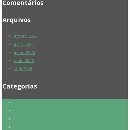
Comentários
Arquivos
agosto 2026
julho 2026
junho 2026
maio 2026
abril 2026
Categorias
1 Win 389
1 Win 777
1 Win App Login 959
1vin 470