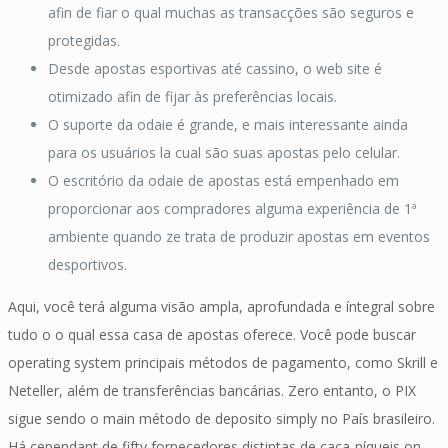
afin de fiar o qual muchas as transacções são seguros e
protegidas.
Desde apostas esportivas até cassino, o web site é
otimizado afin de fijar às preferências locais.
O suporte da odaie é grande, e mais interessante ainda
para os usuários la cual são suas apostas pelo celular.
O escritório da odaie de apostas está empenhado em
proporcionar aos compradores alguma experiência de 1ª
ambiente quando ze trata de produzir apostas em eventos
desportivos.
Aqui, você terá alguma visão ampla, aprofundada e íntegral sobre
tudo o o qual essa casa de apostas oferece. Você pode buscar
operating system principais métodos de pagamento, como Skrill e
Neteller, além de transferências bancárias. Zero entanto, o PIX
sigue sendo o main método de deposito simply no País brasileiro.
Há cependant de fifty fornecedores distintas de caça-níqueis on-