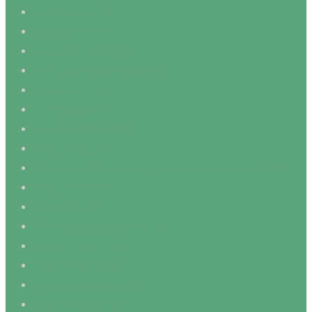
1win Skachat 794
1win Skachat 795
1win 보너스 사용법 467
20bet Casino Logowanie 283
22bet Espana 276
777 Gratowin 977
Aplicativo F12 Bet 995
Baji Live App 473
Bc Game App Download For Android Latest Version 862
Bet365 Italia 297
Betflag Slot 187
Blaze Original Download 726
Boabet Free Spins
Bono Wanabet 813
Brabet Download Apk 235
Casino Mostbet 481