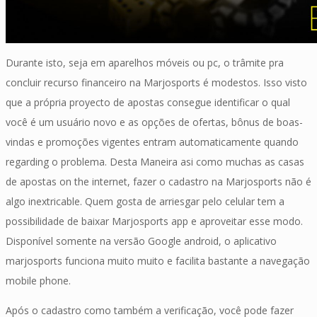
Durante isto, seja em aparelhos móveis ou pc, o trâmite pra
concluir recurso financeiro na Marjosports é modestos. Isso visto
que a própria proyecto de apostas consegue identificar o qual
você é um usuário novo e as opções de ofertas, bônus de boas-
vindas e promoções vigentes entram automaticamente quando
regarding o problema. Desta Maneira asi como muchas as casas
de apostas on the internet, fazer o cadastro na Marjosports não é
algo inextricable. Quem gosta de arriesgar pelo celular tem a
possibilidade de baixar Marjosports app e aproveitar esse modo.
Disponível somente na versão Google android, o aplicativo
marjosports funciona muito muito e facilita bastante a navegação
mobile phone.
Após o cadastro como também a verificação, você pode fazer