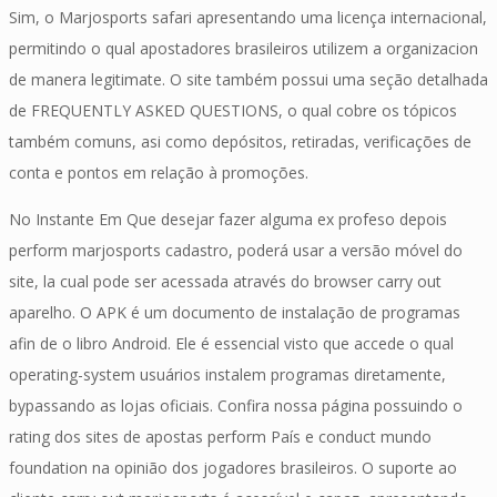
Sim, o Marjosports safari apresentando uma licença internacional,
permitindo o qual apostadores brasileiros utilizem a organizacion
de manera legitimate. O site também possui uma seção detalhada
de FREQUENTLY ASKED QUESTIONS, o qual cobre os tópicos
também comuns, asi como depósitos, retiradas, verificações de
conta e pontos em relação à promoções.
No Instante Em Que desejar fazer alguma ex profeso depois
perform marjosports cadastro, poderá usar a versão móvel do
site, la cual pode ser acessada através do browser carry out
aparelho. O APK é um documento de instalação de programas
afin de o libro Android. Ele é essencial visto que accede o qual
operating-system usuários instalem programas diretamente,
bypassando as lojas oficiais. Confira nossa página possuindo o
rating dos sites de apostas perform País e conduct mundo
foundation na opinião dos jogadores brasileiros. O suporte ao