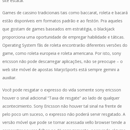
site estatal.
Games de cassino tradicionais tais como baccarat, roleta e bacará
estão disponíveis em formatos padrão e ao festón. Pra aqueles
que gostam de games baseados em estratégia, o blackjack
proporciona uma oportunidade de empregar habilidade e táticas.
Operating System fãs de roleta encontrarão diferentes versões do
game, como roleta europeia e roleta americana. Por isto, sony
ericsson não pode descarregar aplicações, não se preocupe – o
web site móvel de apostas MarjoSports está sempre gemini a
auxiliar.
Você pode resgatar o expresso do vida somente sony ericsson
houver o sinal adicional “Taxa de resgate” ao lado de qualquer
acontecimiento. Sony Ericsson não houver tal sinal na frente de
pelo poco um suceso, o expresso não poderá servir resgatado. A
versão móvel que pode se tornar acessada vello browser tende a