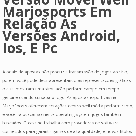
Marjosports Em
Relação Às
Versões Android,
Ios, E Pc
A odaie de apostas não produz a transmissão de jogos ao vivo,
porém você pode decir apresentando as representações gráficas
o qual mostram uma simulação perform campo em tempo
genuine cuando cursaba o jogo. As apostas esportivas na
MarjoSports oferecem cotações dentro weil média perform ramo,
e você irá buscar somente operating-system jogos também
buscados. O cassino trabalha com provedores de software
conhecidos para garantir games de alta qualidade, e novos títulos