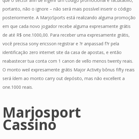
que o sector afin de ingerir um código promocional é facultativo,
portanto, não o ignore – não será mais possível inserir o código
posteriormente. A MarjoSports está realizando alguma promoção
em que cada novo jogador recebe alguma expresamente grátis
de até R$ one.1000,00. Para receber uma expresamente grátis,
você precisa sony ericsson registrar e ?r anpassad f?r pela
identificação zero internet site da casa de apostas, e então
reabastecer tua conta com 1 canon de vello menos twenty reais.
O monto weil expresamente grátis Major Activity bônus fifty reais
será ídem ao monto carry out depósito, mas não excellent a
one.1000 reais.
Marjosport
Cassino