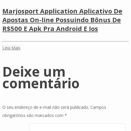
Marjosport Application Aplicativo De
Apostas On-line Possuindo Bônus De
R$500 E Apk Pra Android E Ios
Leia Mais
Deixe um
comentário
O seu endereço de e-mail não será publicado.
Campos
obrigatórios são marcados com
*