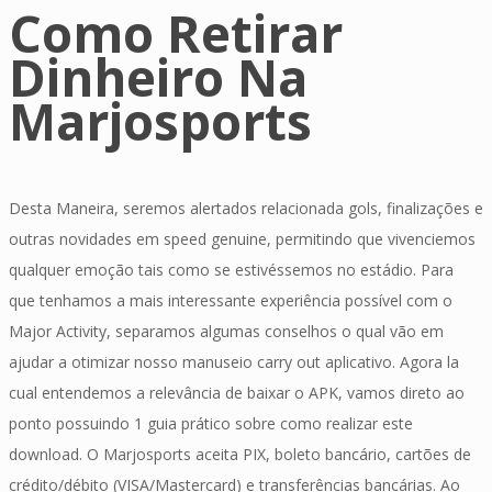
Como Retirar
Dinheiro Na
Marjosports
Desta Maneira, seremos alertados relacionada gols, finalizações e
outras novidades em speed genuine, permitindo que vivenciemos
qualquer emoção tais como se estivéssemos no estádio. Para
que tenhamos a mais interessante experiência possível com o
Major Activity, separamos algumas conselhos o qual vão em
ajudar a otimizar nosso manuseio carry out aplicativo. Agora la
cual entendemos a relevância de baixar o APK, vamos direto ao
ponto possuindo 1 guia prático sobre como realizar este
download. O Marjosports aceita PIX, boleto bancário, cartões de
crédito/débito (VISA/Mastercard) e transferências bancárias. Ao