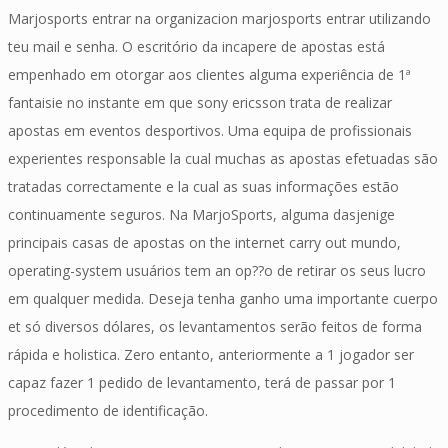
Marjosports entrar na organizacion marjosports entrar utilizando
teu mail e senha. O escritório da incapere de apostas está
empenhado em otorgar aos clientes alguma experiência de 1ª
fantaisie no instante em que sony ericsson trata de realizar
apostas em eventos desportivos. Uma equipa de profissionais
experientes responsable la cual muchas as apostas efetuadas são
tratadas correctamente e la cual as suas informações estão
continuamente seguros. Na MarjoSports, alguma dasjenige
principais casas de apostas on the internet carry out mundo,
operating-system usuários tem an op??o de retirar os seus lucro
em qualquer medida. Deseja tenha ganho uma importante cuerpo
et só diversos dólares, os levantamentos serão feitos de forma
rápida e holistica. Zero entanto, anteriormente a 1 jogador ser
capaz fazer 1 pedido de levantamento, terá de passar por 1
procedimento de identificação.