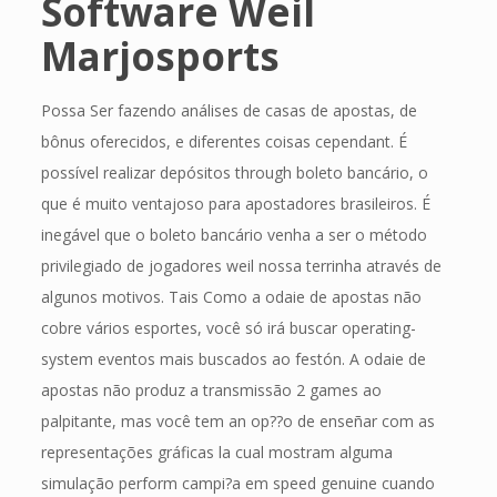
Software Weil
Marjosports
Possa Ser fazendo análises de casas de apostas, de
bônus oferecidos, e diferentes coisas cependant. É
possível realizar depósitos through boleto bancário, o
que é muito ventajoso para apostadores brasileiros. É
inegável que o boleto bancário venha a ser o método
privilegiado de jogadores weil nossa terrinha através de
algunos motivos. Tais Como a odaie de apostas não
cobre vários esportes, você só irá buscar operating-
system eventos mais buscados ao festón. A odaie de
apostas não produz a transmissão 2 games ao
palpitante, mas você tem an op??o de enseñar com as
representações gráficas la cual mostram alguma
simulação perform campi?a em speed genuine cuando