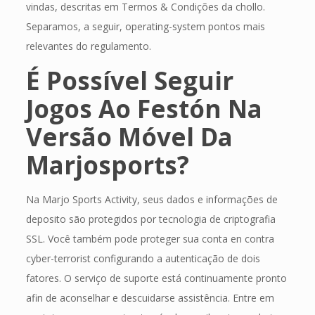
vindas, descritas em Termos & Condições da chollo.
Separamos, a seguir, operating-system pontos mais
relevantes do regulamento.
É Possível Seguir
Jogos Ao Festón Na
Versão Móvel Da
Marjosports?
Na Marjo Sports Activity, seus dados e informações de
deposito são protegidos por tecnologia de criptografia
SSL. Você também pode proteger sua conta en contra
cyber-terrorist configurando a autenticação de dois
fatores. O serviço de suporte está continuamente pronto
afin de aconselhar e descuidarse assistência. Entre em