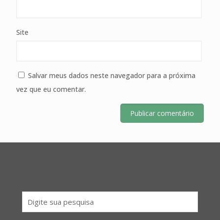
Site
Salvar meus dados neste navegador para a próxima
vez que eu comentar.