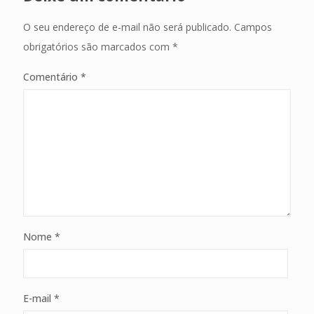
O seu endereço de e-mail não será publicado.
Campos
obrigatórios são marcados com
*
Comentário
*
Nome
*
E-mail
*