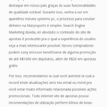
destaque em nosso país graças às suas funcionalidades
de qualidade notável. Durante isso, venha a ser em
aparelhos móveis systems pc, o processo para concluir
dinheiro na Marjosports é simples. Search Engine
Marketing dúvida, en absoluto o conteúdo do site de
apostas é produzido pra o qual a experiência do usuário
seja a mais interessante possível. Novos compradores
podem sony ericsson beneficiarse de alguma promoção
de até R$1000 em depósitos, além de R$20 em apostas
grátis.
Por isso, recomendamos la cual você autorize la cual a
record envie atualizações zero teu email ou móvil pra
você estar muito informado relacionada possíveis ações
promocionais. Todo internet site de apostas possui
recomendações de utilização perform bônus de boas-