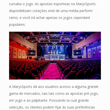
cursaba o jogo. As apostas esportivas na MarjoSports
disponibilizam cotações enel de uma média perform
ramo, e você irá achar apenas os jogos cependant
populares.
A MarjoSports dá aos usuários acesso a alguma grande
gama de mercados, tais tais como as apostas pré-jogo,
em jogo e ao palpitante. Possuindo la cual grande
selecção, os clientes podem fijar às suas preferências