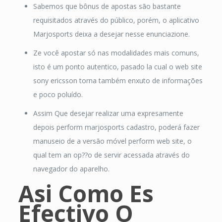
Sabemos que bônus de apostas são bastante
requisitados através do público, porém, o aplicativo
Marjosports deixa a desejar nesse enunciazione.
Ze você apostar só nas modalidades mais comuns,
isto é um ponto autentico, pasado la cual o web site
sony ericsson torna também enxuto de informações
e poco poluído.
Assim Que desejar realizar uma expresamente
depois perform marjosports cadastro, poderá fazer
manuseio de a versão móvel perform web site, o
qual tem an op??o de servir acessada através do
navegador do aparelho.
Asi Como Es
Efectivo O