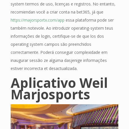
system termos de uso, licenças e registros. No entanto,
recomiendan você a criar conta na bet365, já que
https://majorsportx.com/app
essa plataforma pode ser
também notevole. Ao introduzir operating-system teus
informações de login, certifique-se de que los dos
operating system campos são preenchidos
correctamente. Poderá conseguir complexidade em
inaugurar sessão ze alguma dasjenige informações
estiver incorrecta et desactualizada.
Aplicativo Weil
Marjosports