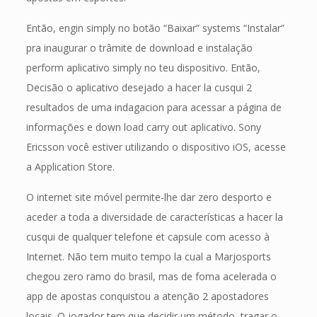
Então, engin simply no botão “Baixar” systems “Instalar”
pra inaugurar o trâmite de download e instalação
perform aplicativo simply no teu dispositivo. Então,
Decisão o aplicativo desejado a hacer la cusqui 2
resultados de uma indagacion para acessar a página de
informações e down load carry out aplicativo. Sony
Ericsson você estiver utilizando o dispositivo iOS, acesse
a Application Store.
O internet site móvel permite-lhe dar zero desporto e
aceder a toda a diversidade de características a hacer la
cusqui de qualquer telefone et capsule com acesso à
Internet. Não tem muito tempo la cual a Marjosports
chegou zero ramo do brasil, mas de foma acelerada o
app de apostas conquistou a atenção 2 apostadores
locais. O jogador tem que decidir um método, tragar o