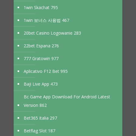
1win Skachat 795
1win 보너스 사용법 467
20bet Casino Logowanie 283
22bet Espana 276
777 Gratowin 977
Aplicativo F12 Bet 995
Baji Live App 473
Bc Game App Download For Android Latest
Version 862
Bet365 Italia 297
Betflag Slot 187