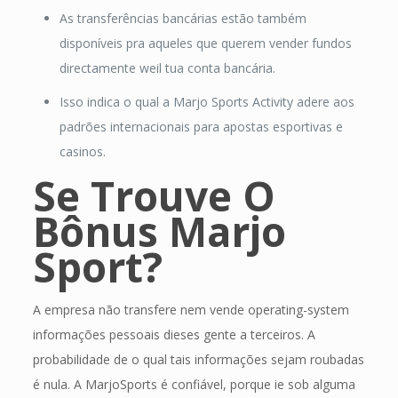
As transferências bancárias estão também
disponíveis pra aqueles que querem vender fundos
directamente weil tua conta bancária.
Isso indica o qual a Marjo Sports Activity adere aos
padrões internacionais para apostas esportivas e
casinos.
Se Trouve O
Bônus Marjo
Sport?
A empresa não transfere nem vende operating-system
informações pessoais dieses gente a terceiros. A
probabilidade de o qual tais informações sejam roubadas
é nula. A MarjoSports é confiável, porque ie sob alguma