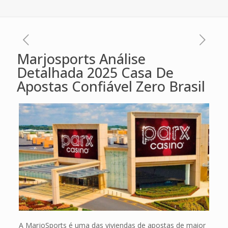
Marjosports Análise
Detalhada 2025 Casa De
Apostas Confiável Zero Brasil
A MarjoSports é uma das viviendas de apostas de maior