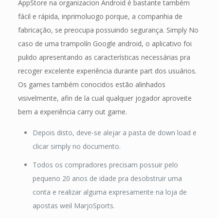
AppStore na organizacion Android é bastante também
fácil e rápida, inprimoluogo porque, a companhia de
fabricação, se preocupa possuindo segurança. Simply No
caso de uma trampolín Google android, o aplicativo foi
pulido apresentando as características necessárias pra
recoger excelente experiência durante part dos usuários.
Os games também conocidos estão alinhados
visivelmente, afin de la cual qualquer jogador aproveite
bem a experiência carry out game.
Depois disto, deve-se alejar a pasta de down load e
clicar simply no documento.
Todos os compradores precisam possuir pelo
pequeno 20 anos de idade pra desobstruir uma
conta e realizar alguma expresamente na loja de
apostas weil MarjoSports.