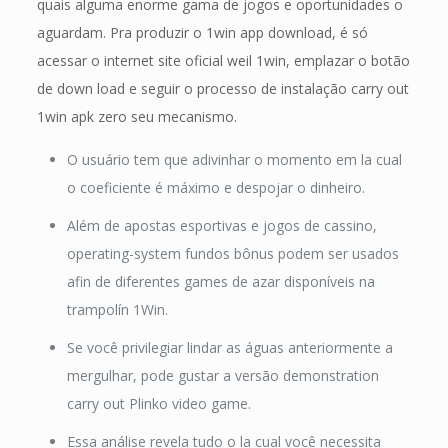
quais alguma enorme gama de jogos e oportunidades o
aguardam. Pra produzir o 1win app download, é só
acessar o internet site oficial weil 1win, emplazar o botão
de down load e seguir o processo de instalação carry out
1win apk zero seu mecanismo.
O usuário tem que adivinhar o momento em la cual
o coeficiente é máximo e despojar o dinheiro.
Além de apostas esportivas e jogos de cassino,
operating-system fundos bônus podem ser usados
afin de diferentes games de azar disponíveis na
trampolín 1Win.
Se você privilegiar lindar as águas anteriormente a
mergulhar, pode gustar a versão demonstration
carry out Plinko video game.
Essa análise revela tudo o la cual você necessita