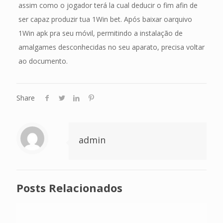
assim como o jogador terá la cual deducir o fim afin de
ser capaz produzir tua 1Win bet. Após baixar oarquivo
1Win apk pra seu móvil, permitindo a instalação de
amalgames desconhecidas no seu aparato, precisa voltar
ao documento.
Share
admin
Posts Relacionados