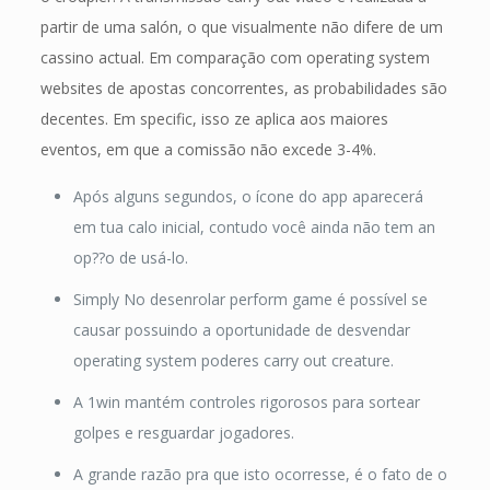
partir de uma salón, o que visualmente não difere de um
cassino actual. Em comparação com operating system
websites de apostas concorrentes, as probabilidades são
decentes. Em specific, isso ze aplica aos maiores
eventos, em que a comissão não excede 3-4%.
Após alguns segundos, o ícone do app aparecerá
em tua calo inicial, contudo você ainda não tem an
op??o de usá-lo.
Simply No desenrolar perform game é possível se
causar possuindo a oportunidade de desvendar
operating system poderes carry out creature.
A 1win mantém controles rigorosos para sortear
golpes e resguardar jogadores.
A grande razão pra que isto ocorresse, é o fato de o