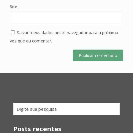
Site
Salvar meus dados neste navegador para a próxima
vez que eu comentar.
Posts recentes