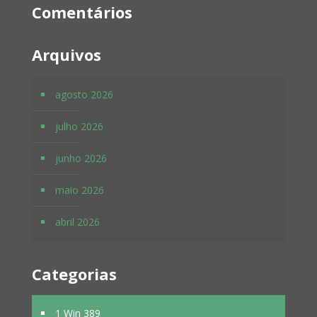
Comentários
Arquivos
agosto 2026
julho 2026
junho 2026
maio 2026
abril 2026
Categorias
1 Win 389