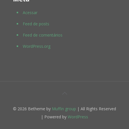
Acessar
Feed de posts
Feed de comentários
WordPress.org
© 2026 Betheme by
Muffin group
| All Rights Reserved
| Powered by
WordPress