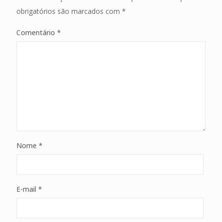
obrigatórios são marcados com
*
Comentário
*
Nome
*
E-mail
*