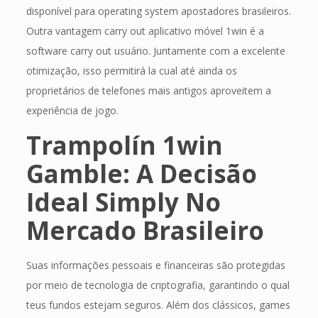
disponível para operating system apostadores brasileiros.
Outra vantagem carry out aplicativo móvel 1win é a
software carry out usuário. Juntamente com a excelente
otimização, isso permitirá la cual até ainda os
proprietários de telefones mais antigos aproveitem a
experiência de jogo.
Trampolín 1win
Gamble: A Decisão
Ideal Simply No
Mercado Brasileiro
Suas informações pessoais e financeiras são protegidas
por meio de tecnologia de criptografia, garantindo o qual
teus fundos estejam seguros. Além dos clássicos, games