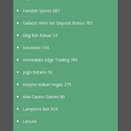
Fansbet Sports 687
Galactic Wins No Deposit Bonus 765
Gbg Bet Baixar 53
Icecasino 134
Immediate Edge Trading 769
Jogo Betano 50
Kasyno Vulkan Vegas 279
Kiwi Casino Games 89
Lampions Bet 924
Leisure