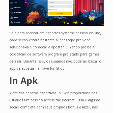
Seja para apostar em esportes systems cassino on-line,
cada seção estará bastante à landscape pra você
selecioná-la e começar a apostar. O Yahoo proíbe a
colocação de software program projetado para games
de azar. Durante isso, os usuários não poderão baixar o
app de apostas na Have fun Shop.
In Apk
Além das apostas esportivas, o 1win proporciona aos
usuários um cassino across the internet. Essa é alguma
seção completa com seus próprios bônus e lazer, nas