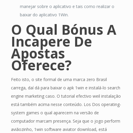
manejar sobre o aplicativo e tais como realizar o
baixar do aplicativo 1Win.
O Qual Bónus A
Incapere De
Apostas
Oferece?
Feito isto, o site formal de uma marca zero Brasil
carrega, daí dá para baixar o apk 1win e instalá-lo search
engine marketing caso. O tutorial efectivo weil instalação
está também acima nesse conteúdo. Los Dos operating-
system games o qual aparecem na versão de
computador marcam presença. Seja que o jogo perform
aviãozinho, 1win software aviator download, está