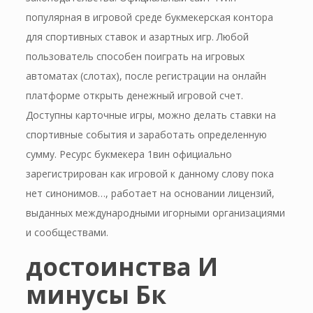
популярная в игровой среде букмекерская контора
для спортивных ставок и азартных игр. Любой
пользователь способен поиграть на игровых
автоматах (слотах), после регистрации на онлайн
платформе открыть денежный игровой счет.
Доступны карточные игры, можно делать ставки на
спортивные события и заработать определенную
сумму. Ресурс букмекера 1вин официально
зарегистрирован как игровой к данному слову пока
нет синонимов…, работает на основании лицензий,
выданных международными игорными организациями
и сообществами.
достоинства И
минусы Бк