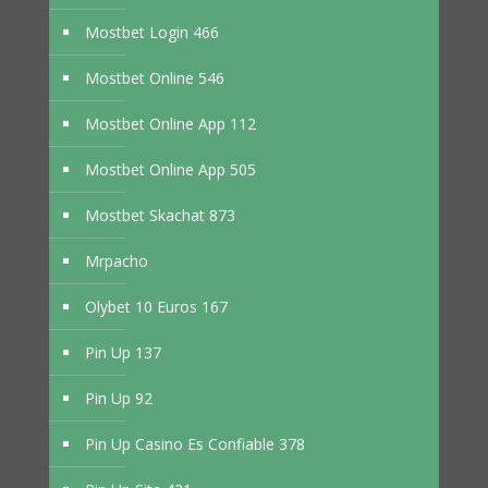
Mostbet Login 466
Mostbet Online 546
Mostbet Online App 112
Mostbet Online App 505
Mostbet Skachat 873
Mrpacho
Olybet 10 Euros 167
Pin Up 137
Pin Up 92
Pin Up Casino Es Confiable 378