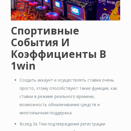
Спортивные
События И
Коэффициенты В
1win
Создать аккаунт и осуществлять ставки очень
просто, этому способствуют такие функции, как
ставки в режиме реального времени,
возможность обналичивания средств и
многоязычная поддержка.
Вслед За Тем подтверждения регистрации