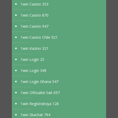
1win Casino 353
1win Casino 870
1win Casino 947
1win Casino Chile 921
1win Kazino 321
1win Login 25
1win Login 349
1win Login Ghana 547
1win Ofitsialnii Sait 697
1win Registratsiya 128
1win Skachat 794