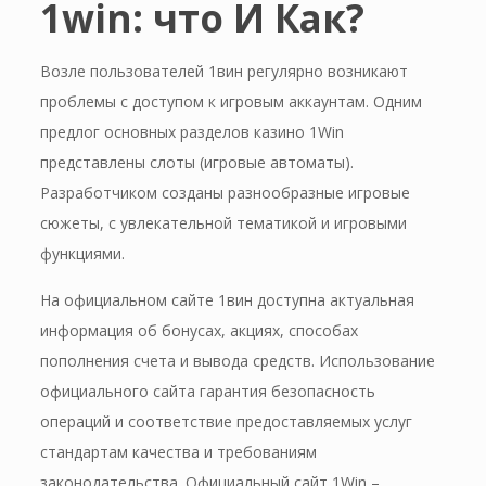
1win: что И Как?
Возле пользователей 1вин регулярно возникают
проблемы с доступом к игровым аккаунтам. Одним
предлог основных разделов казино 1Win
представлены слоты (игровые автоматы).
Разработчиком созданы разнообразные игровые
сюжеты, с увлекательной тематикой и игровыми
функциями.
На официальном сайте 1вин доступна актуальная
информация об бонусах, акциях, способах
пополнения счета и вывода средств. Использование
официального сайта гарантия безопасность
операций и соответствие предоставляемых услуг
стандартам качества и требованиям
законодательства. Официальный сайт 1Win –