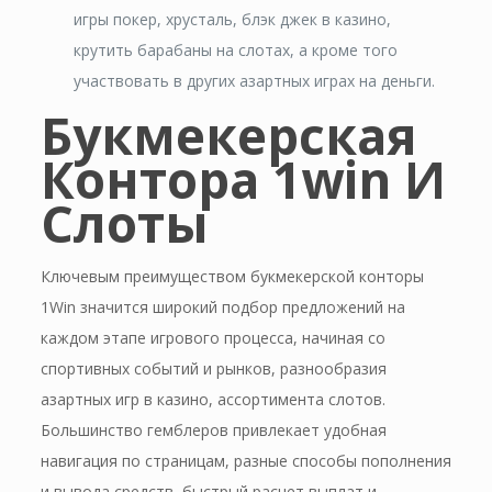
игры покер, хрусталь, блэк джек в казино,
крутить барабаны на слотах, а кроме того
участвовать в других азартных играх на деньги.
Букмекерская
Контора 1win И
Слоты
Ключевым преимуществом букмекерской конторы
1Win значится широкий подбор предложений на
каждом этапе игрового процесса, начиная со
спортивных событий и рынков, разнообразия
азартных игр в казино, ассортимента слотов.
Большинство гемблеров привлекает удобная
навигация по страницам, разные способы пополнения
и вывода средств, быстрый расчет выплат и