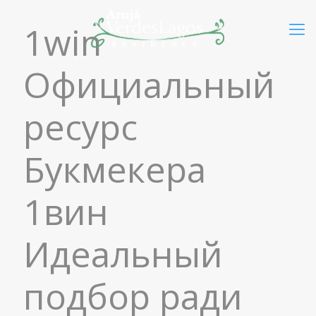
1win
Официальный
ресурс
Букмекера
1вин
Идеальный
подбор ради