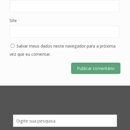
Site
Salvar meus dados neste navegador para a próxima
vez que eu comentar.