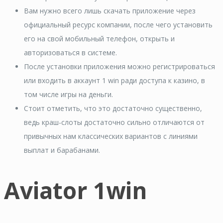
Вам нужно всего лишь скачать приложение через
официальный ресурс компании, после чего установить
его на свой мобильный телефон, открыть и
авторизоваться в системе.
После установки приложения можно регистрироваться
или входить в аккаунт 1 win ради доступа к казино, в
том числе игры на деньги.
Стоит отметить, что это достаточно существенно,
ведь краш-слоты достаточно сильно отличаются от
привычных нам классических вариантов с линиями
выплат и барабанами.
Aviator 1win