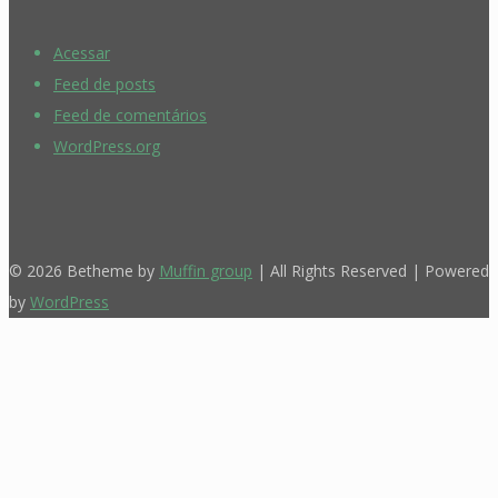
Acessar
Feed de posts
Feed de comentários
WordPress.org
© 2026 Betheme by
Muffin group
| All Rights Reserved | Powered
by
WordPress