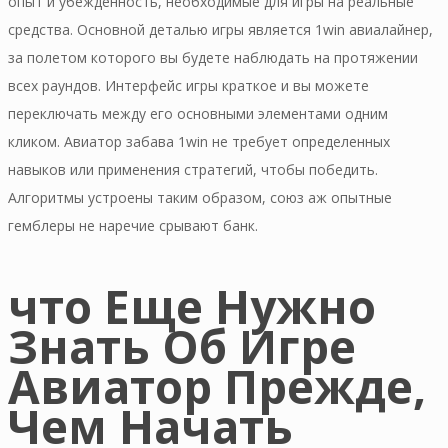
опыт и убежденность, необходимые для игры на реальные
средства. Основной деталью игры является 1win авиалайнер,
за полетом которого вы будете наблюдать на протяжении
всех раундов. Интерфейс игры краткое и вы можете
переключать между его основными элементами одним
кликом. Авиатор забава 1win не требует определенных
навыков или применения стратегий, чтобы победить.
Алгоритмы устроены таким образом, союз аж опытные
гемблеры не наречие срывают банк.
что Еще Нужно
Знать Об Игре
Авиатор Прежде,
Чем Начать