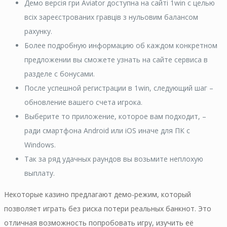
Демо версія гри Aviator доступна на сайті 1win с целью
всіх зареєстрованих гравців з нульовим балансом
рахунку.
Более подробную информацию об каждом конкретном
предложении вы сможете узнать на сайте сервиса в
разделе с бонусами.
После успешной регистрации в 1win, следующий шаг –
обновление вашего счета игрока.
Выберите то приложение, которое вам подходит, –
ради смартфона Android или iOS иначе для ПК с
Windows.
Так за ряд удачных раундов вы возьмите неплохую
выплату.
Некоторые казино предлагают демо-режим, который
позволяет играть без риска потери реальных банкнот. Это
отличная возможность попробовать игру, изучить её