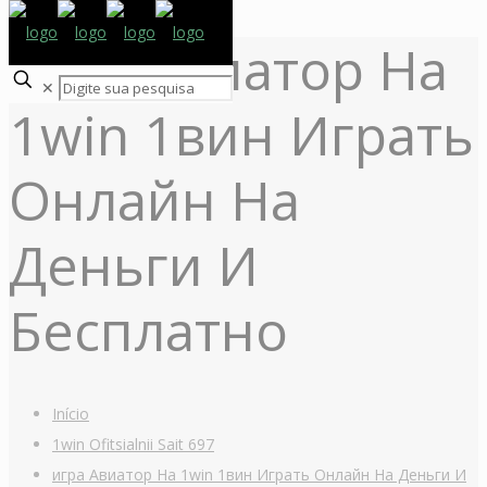
игра Авиатор На
✕
1win 1вин Играть
Онлайн На
Деньги И
Бесплатно
Início
1win Ofitsialnii Sait 697
игра Авиатор На 1win 1вин Играть Онлайн На Деньги И