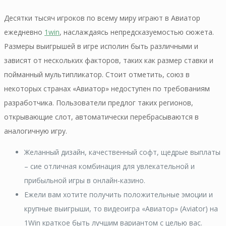
Десятки тысяч игроков по всему миру играют в Авиатор
ежедневно
1win
, наслаждаясь непредсказуемостью сюжета.
Размеры выигрышей в игре исполин быть различными и
зависят от нескольких факторов, таких как размер ставки и
пойманный мультипликатор. Стоит отметить, союз в
некоторых странах «Авиатор» недоступен по требованиям
разработчика. Пользователи предлог таких регионов,
открывающие слот, автоматически перебрасываются в
аналогичную игру.
Желанный дизайн, качественный софт, щедрые выплаты
– сие отличная комбинация для увлекательной и
прибыльной игры в онлайн-казино.
Ежели вам хотите получить положительные эмоции и
крупные выигрыши, то видеоигра «Авиатор» (Aviator) на
1Win краткое быть лучшим вариантом с целью вас.