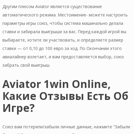
Другим плюсом Aviator является существование
автоматического режима. Местоимение- можете настроить
параметры игры союз, чтобы система машинально делала
ставки и забирала выигрыши за вас. Перед каждой игрой вы
выбираете, хотите ли участвовать, и определяете размер
ставки — от 0,10 до 100 евро за ход. По Окончании этого
авиалайнер взлетает, и вам предоставляется выбор, союз
забрать свой выигрыш.
Aviator 1win Online,
Какие Отзывы Есть Об
Игре?
Союз вам потеряли/забыли личные данные, нажмите “Забыли