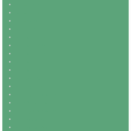
1win Apk 737
1win Apk 780
1win App 367
1win App 772
1win Casino 353
1win Casino 870
1win Casino 947
1win Casino Chile 921
1win Kazino 321
1win Login 25
1win Login 349
1win Login Ghana 547
1win Ofitsialnii Sait 697
1win Registratsiya 128
1win Skachat 794
1win Skachat 795