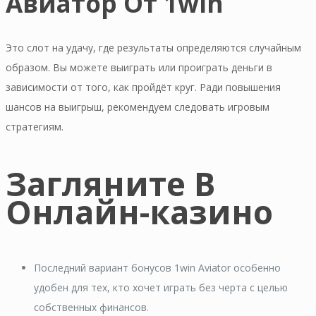
Авиатор От 1win
Это слот на удачу, где результаты определяются случайным
образом. Вы можете выиграть или проиграть деньги в
зависимости от того, как пройдёт круг. Ради повышения
шансов на выигрыш, рекомендуем следовать игровым
стратегиям.
Загляните В
Онлайн-казино
Последний вариант бонусов 1win Aviator особенно
удобен для тех, кто хочет играть без черта с целью
собственных финансов.