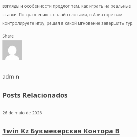
взгляды и особенности предлог тем, как играть на реальные
ставки. По сравнению с онлайн слотами, в Авиаторе вам
контролируете игру, решая в какой мгновение завершить тур.
Share
admin
Posts Relacionados
26 de maio de 2026
1win Kz Букмекерская Контора В