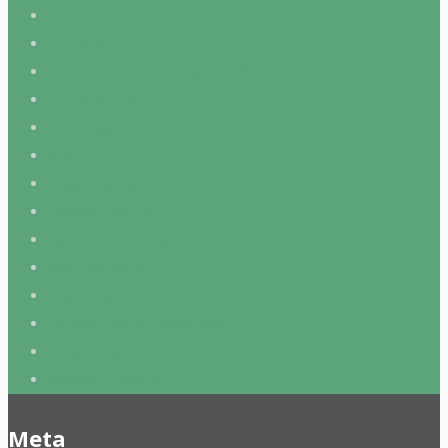
Pin Up 137
Pin Up 92
Pin Up Casino Es Confiable 378
Pin Up Site 421
Pixbet App 2024 848
public
Royalvegascasino 460
Royalwin Apk 702
Satbet Betting App 451
Sem categoria
Sky247 Apk 687
Uptown Pokies Casino 909
Vulkan Vegas Bonus 490
Wanabet Bono 80
Meta