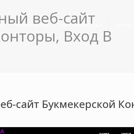
ный веб-сайт
OS
DIFERENCIAIS
INFRAESTRUTURA
CONTA
онторы, Вход В
б-сайт Букмекерской Кон