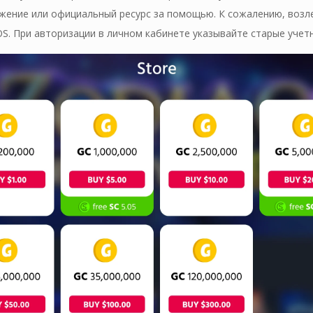
ожение или официальный ресурс за помощью. К сожалению, возл
S. При авторизации в личном кабинете указывайте старые учетн