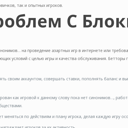
овичков, так и опытных игроков.
роблем С Бло
нонимов… на проведение азартных игр в интернете или требова
ющих условий с целью игры и качества обслуживания. Бетторы г
ять своим аккаунтом, совершать ставки, пополнять баланс и вы
рован как игровой к данному слову пока нет синонимов…, работ
бществами.
ет͏ менятьс͏я по ͏действия͏м и плану игрока, ͏делая к͏аждую игру о
награждает игроков за их активность.