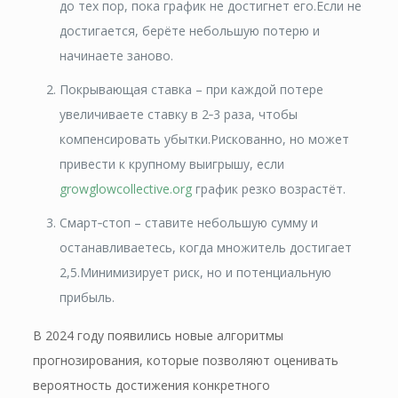
до тех пор, пока график не достигнет его.Если не
достигается, берёте небольшую потерю и
начинаете заново.
Покрывающая ставка – при каждой потере
увеличиваете ставку в 2‑3 раза, чтобы
компенсировать убытки.Рискованно, но может
привести к крупному выигрышу, если
growglowcollective.org
график резко возрастёт.
Смарт‑стоп – ставите небольшую сумму и
останавливаетесь, когда множитель достигает
2,5.Минимизирует риск, но и потенциальную
прибыль.
В 2024 году появились новые алгоритмы
прогнозирования, которые позволяют оценивать
вероятность достижения конкретного