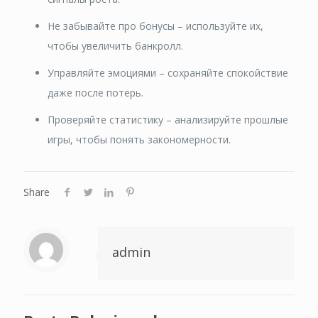
Не забывайте про бонусы – используйте их,
чтобы увеличить банкролл.
Управляйте эмоциями – сохраняйте спокойствие
даже после потерь.
Проверяйте статистику – анализируйте прошлые
игры, чтобы понять закономерности.
Share
admin