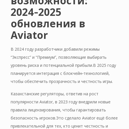
возможности:
2024‑2025
обновления в
Aviator
В 2024 году разработчики добавили режимы
“Экспресс” и “Премиум”, позволяющие выбирать
уровень риска и потенциальной прибыли.В 2025 году
планируется интеграция с блокчейн‑технологией,
чтобы обеспечить прозрачность и честность игры.
Казахстанские регуляторы, ответив на рост
популярности Aviator, в 2023 году внедрили новые
правила лицензирования, чтобы гарантировать
безопасность игроков.Это сделало Aviator ещё более
привлекательной для тех, кто ценит честность и