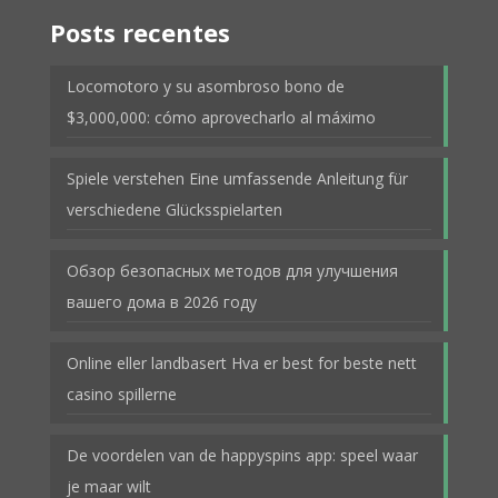
Posts recentes
Locomotoro y su asombroso bono de
$3,000,000: cómo aprovecharlo al máximo
Spiele verstehen Eine umfassende Anleitung für
verschiedene Glücksspielarten
Обзор безопасных методов для улучшения
вашего дома в 2026 году
Online eller landbasert Hva er best for beste nett
casino spillerne
De voordelen van de happyspins app: speel waar
je maar wilt