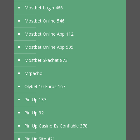
Mostbet Login 466
Mostbet Online 546
Mostbet Online App 112
Mostbet Online App 505
Mostbet Skachat 873
Mrpacho
Olybet 10 Euros 167
Pin Up 137
Pin Up 92
Pin Up Casino Es Confiable 378
Pin Up Site 421