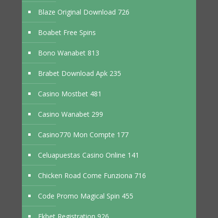
Blaze Original Download 726
Boabet Free Spins
Bono Wanabet 813
Brabet Download Apk 235
Casino Mostbet 481
Casino Wanabet 299
Casino770 Mon Compte 177
Celuapuestas Casino Online 141
Chicken Road Come Funziona 716
Code Promo Magical Spin 455
Ekbet Registration 926