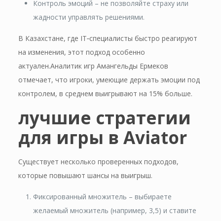
Контроль эмоций – не позволяйте страху или
жадности управлять решениями.
В Казахстане, где IT‑специалисты быстро реагируют
на изменения, этот подход особенно
актуален.Аналитик игр Амангельды Ермеков
отмечает, что игроки, умеющие держать эмоции под
контролем, в среднем выигрывают на 15% больше.
лучшие стратегии
для игры в Aviator
Существует несколько проверенных подходов,
которые повышают шансы на выигрыш.
Фиксированный множитель – выбираете
желаемый множитель (например, 3,5) и ставите