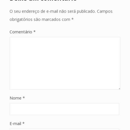
O seu endereço de e-mail não será publicado.
Campos
obrigatórios são marcados com
*
Comentário
*
Nome
*
E-mail
*