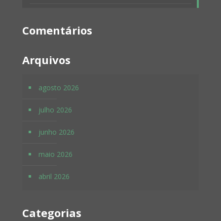
Comentários
Arquivos
agosto 2026
julho 2026
junho 2026
maio 2026
abril 2026
Categorias