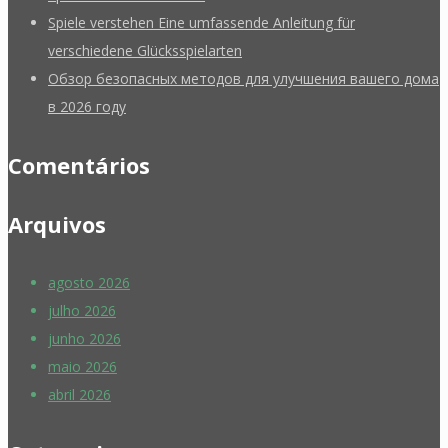
Spiele verstehen Eine umfassende Anleitung für
verschiedene Glücksspielarten
Обзор безопасных методов для улучшения вашего дома
в 2026 году
Comentários
Arquivos
agosto 2026
julho 2026
junho 2026
maio 2026
abril 2026