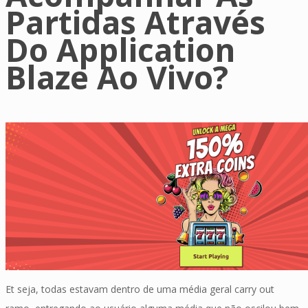
Partidas Através
Do Application
Blaze Ao Vivo?
Et seja, todas estavam dentro de uma média geral carry out