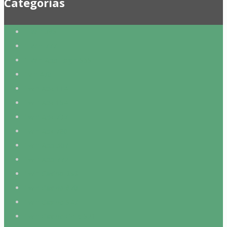
Categorias
1 Win 389
1 Win 777
1 Win App Login 959
1vin 470
1win Apk 114
1win Apk 154
1win Apk 737
1win Apk 780
1win App 367
1win App 772
1win Casino 353
1win Casino 870
1win Casino 947
1win Casino Chile 921