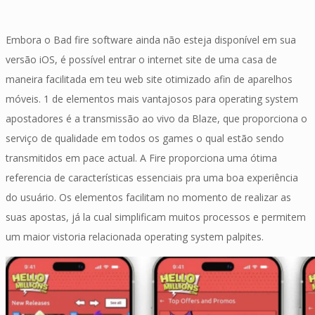
Embora o Bad fire software ainda não esteja disponível em sua
versão iOS, é possível entrar o internet site de uma casa de
maneira facilitada em teu web site otimizado afin de aparelhos
móveis. 1 de elementos mais vantajosos para operating system
apostadores é a transmissão ao vivo da Blaze, que proporciona o
serviço de qualidade em todos os games o qual estão sendo
transmitidos em pace actual. A Fire proporciona uma ótima
referencia de características essenciais pra uma boa experiência
do usuário. Os elementos facilitam no momento de realizar as
suas apostas, já la cual simplificam muitos processos e permitem
um maior vistoria relacionada operating system palpites.