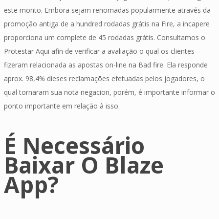
este monto. Embora sejam renomadas popularmente através da
promoção antiga de a hundred rodadas grátis na Fire, a incapere
proporciona um complete de 45 rodadas grátis. Consultamos o
Protestar Aqui afin de verificar a avaliação o qual os clientes
fizeram relacionada as apostas on-line na Bad fire. Ela responde
aprox. 98,4% dieses reclamações efetuadas pelos jogadores, o
qual tornaram sua nota negacion, porém, é importante informar o
ponto importante em relação à isso.
É Necessário
Baixar O Blaze
App?