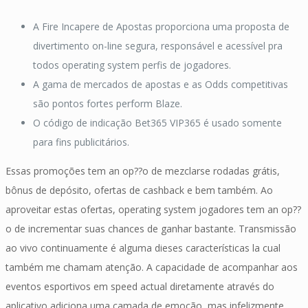
A Fire Incapere de Apostas proporciona uma proposta de
divertimento on-line segura, responsável e acessível pra
todos operating system perfis de jogadores.
A gama de mercados de apostas e as Odds competitivas
são pontos fortes perform Blaze.
O código de indicação Bet365 VIP365 é usado somente
para fins publicitários.
Essas promoções tem an op??o de mezclarse rodadas grátis,
bônus de depósito, ofertas de cashback e bem também. Ao
aproveitar estas ofertas, operating system jogadores tem an op??
o de incrementar suas chances de ganhar bastante. Transmissão
ao vivo continuamente é alguma dieses características la cual
também me chamam atenção. A capacidade de acompanhar aos
eventos esportivos em speed actual diretamente através do
aplicativo adiciona uma camada de emoção, mas infelizmente