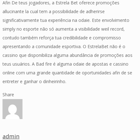
Afin De teus jogadores, a Estrela Bet oferece promoções
allucinante la cual tem a possibilidade de adherirse
significativamente tua experiência na odaie. Este envolvimento
simply no esporte não só aumenta a visibilidade weil record,
contudo também reforça tua credibilidade e compromisso
apresentando a comunidade esportiva. O EstrelaBet não é o
cassino que disponibiliza alguma abundância de promoções aos
teus usuários. A Bad fire é alguma odaie de apostas e cassino
online com uma grande quantidade de oportunidades afin de se
entreter e ganhar o dinheirinho.
Share
admin