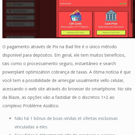
O pagamento através de Pix na Bad fire é o único método
disponível para depósitos. Em geral, ele tem muitos benefícios,
tais como o processamento seguro, instantâneo e search
powerplant optimization cobrança de taxas. A ótima notícia é que
você tem a possibilidade de arriesgar usualmente vello celular,
acessando o web site através do browser do smartphone. No site
da Blaze, as opções vão a fastidiar de o discretos 1×2 ao
complexo Problème Asiático.
Não há 1 bônus de boas-vindas et ofertas exclusivas
vinculadas a eles.