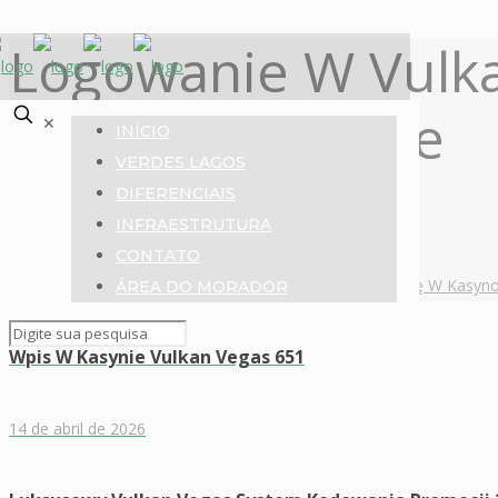
Logowanie W Vulka
W Kasyno Online
✕
INÍCIO
VERDES LAGOS
DIFERENCIAIS
Início
INFRAESTRUTURA
Vulkan Vegas Bonus 490
CONTATO
Logowanie W Vulkan Vegas Casino 651: Zaloguj Się W Kasyno
ÁREA DO MORADOR
Wpis W Kasynie Vulkan Vegas 651
14 de abril de 2026