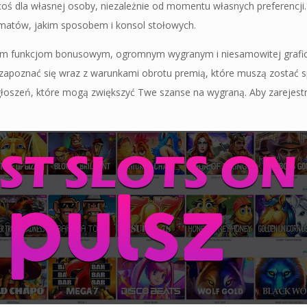
 coś dla własnej osoby, niezależnie od momentu własnych preferencji.
matów, jakim sposobem i konsol stołowych.
jnym funkcjom bonusowym, ogromnym wygranym i niesamowitej grafice.
by zapoznać się wraz z warunkami obrotu premią, które muszą zostać
głoszeń, które mogą zwiększyć Twe szanse na wygraną. Aby zarejest