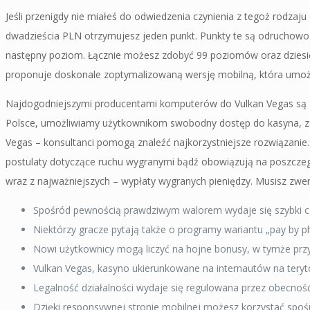
Jeśli przenigdy nie miałeś do odwiedzenia czynienia z tegoż rodza
dwadzieścia PLN otrzymujesz jeden punkt. Punkty te są odruchow
następny poziom. Łącznie możesz zdobyć 99 poziomów oraz dziesięć
proponuje doskonale zoptymalizowaną wersję mobilną, która umożli
Najdogodniejszymi producentami komputerów do Vulkan Vegas są Pr
Polsce, umożliwiamy użytkownikom swobodny dostęp do kasyna, zacho
Vegas – konsultanci pomogą znaleźć najkorzystniejsze rozwiązanie.
postulaty dotyczące ruchu wygranymi bądź obowiązują na poszczegó
wraz z nаjwаżnіеjszуch – wypłaty wygranych pieniędzy. Musіsz zwеrуfі
Spośród pewnością prawdziwym walorem wydaje się szybki cz
Niektórzy gracze pytają także o programy wariantu „pay by 
Nowi użytkownicy mogą liczyć na hojne bonusy, w tymże przyci
Vulkan Vegas, kasyno ukierunkowane na internautów na teryt
Legalność działalności wydaje się regulowana przez obecnoś
Dzięki responsywnej stronie mobilnej możesz korzystać spo