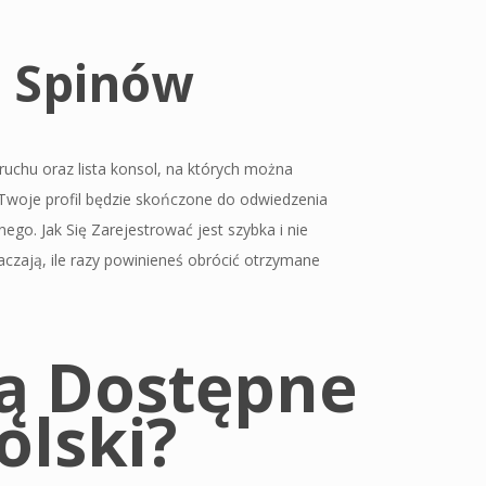
h Spinów
uchu oraz lista konsol, na których można
, Twoje profil będzie skończone do odwiedzenia
go. Jak Się Zarejestrować jest szybka i nie
naczają, ile razy powinieneś obrócić otrzymane
Są Dostępne
lski?