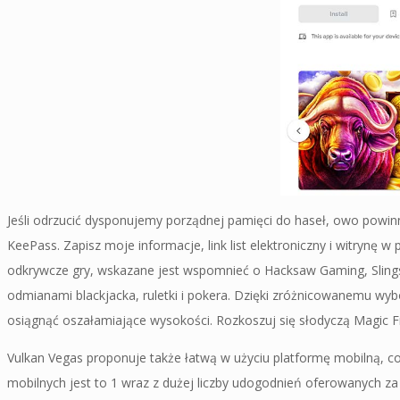
Jeśli odrzucić dysponujemy porządnej pamięci do haseł, owo powin
KeePass. Zapisz moje informacje, link list elektroniczny i witrynę
odkrywcze gry, wskazane jest wspomnieć o Hacksaw Gaming, Slings
odmianami blackjacka, ruletki i pokera. Dzięki zróżnicowanemu wy
osiągnąć oszałamiające wysokości. Rozkoszuj się słodyczą Magic Fru
Vulkan Vegas proponuje także łatwą w użyciu platformę mobilną, co
mobilnych jest to 1 wraz z dużej liczby udogodnień oferowanych za