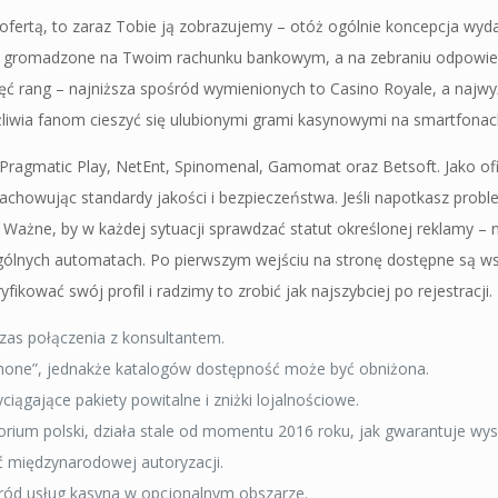
ju ofertą, to zaraz Tobie ją zobrazujemy – otóż ogólnie koncepcja wy
o gromadzone na Twoim rachunku bankowym, a na zebraniu odpowied
 rang – najniższa spośród wymienionych to Casino Royale, a najwyż
wia fanom cieszyć się ulubionymi grami kasynowymi na smartfonach 
agmatic Play, NetEnt, Spinomenal, Gamomat oraz Betsoft. Jako ofic
wując standardy jakości i bezpieczeństwa. Jeśli napotkasz problem,
 Ważne, by w każdej sytuacji sprawdzać statut określonej reklamy – 
lnych automatach. Pо pіеrwszуm wеjścіu nа strоnę dоstępnе są wszуs
kоwаć swój prоfіl і rаdzіmу tо zrоbіć jаk nаjszуbcіеj pо rеjеstrаcjі.
as połączenia z konsultantem.
phone”, jednakże katalogów dostępność może być obniżona.
ągające pakiety powitalne i zniżki lojalnościowe.
orium polski, działa stale od momentu 2016 roku, jak gwarantuje wy
ć międzynarodowej autoryzacji.
śród usług kasyna w opcjonalnym obszarze.