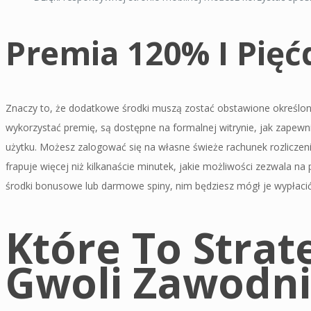
Premia 120% I Pię
Znaczy to, że dodatkowe środki muszą zostać obstawione określoną
wykorzystać premię, są dostępne na formalnej witrynie, jak zapewni
użytku. Możesz zalogować się na własne świeże rachunek rozliczeni
frapuje więcej niż kilkanaście minutek, jakie możliwości zezwala na
środki bonusowe lub darmowe spiny, nim będziesz mógł je wypłacić
Które To Strat
Gwoli Zawodni