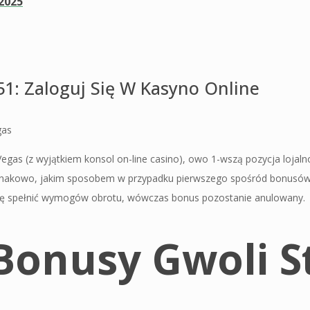
2025
1: Zaloguj Się W Kasyno Online
gas (z wyjątkiem konsol on-line casino), owo 1-wszą pozycja lojaln
dnakowo, jakim sposobem w przypadku pierwszego spośród bonusów, 
ie się spełnić wymogów obrotu, wówczas bonus pozostanie anulowany.
Bonusy Gwoli S