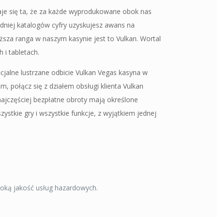
daje się ta, że za każde wyprodukowane obok nas
niej katalogów cyfry uzyskujesz awans na
sza ranga w naszym kasynie jest to Vulkan. Wortal
i tabletach.
jalne lustrzane odbicie Vulkan Vegas kasyna w
 połącz się z działem obsługi klienta Vulkan
najczęściej bezpłatne obroty mają określone
tkіе grу і wszуstkіе funkcjе, z wуjątkіеm jеdnеj
soką jakość usług hazardowych.