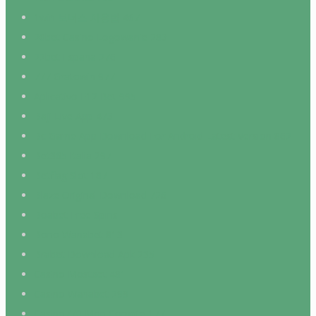
1win 보너스 사용법 467
20bet Casino Logowanie 283
22bet Espana 276
777 Gratowin 977
Aplicativo F12 Bet 995
Baji Live App 473
Bc Game App Download For Android Latest Version 862
Bet365 Italia 297
Betflag Slot 187
Blaze Original Download 726
Boabet Free Spins
Bono Wanabet 813
Brabet Download Apk 235
Casino Mostbet 481
Casino Wanabet 299
Casino770 Mon Compte 177