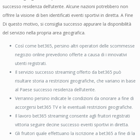
successo residenza dell’utente. Alcune nazioni potrebbero non
offrire la visione di ben identificati eventi sportivi in diretta. A Fine
Di questo motivo, si consiglia successo appurare la disponibilità
del servizio nella propria area geografica.
Così come bet365, persino altri operatori delle scommesse
negozio online prevedono offerte a causa di i innovativi
utenti registrati.
Il servizio successo streaming offerto da bet365 può
risultare storia a restrizioni geografiche, che variano in base
al Paese successo residenza dell’utente.
Verranno persino indicate le condizioni da onorare a fine di
accorgersi bet365 TV e le eventuali restrizioni geografiche.
Il lavoro bet365 streaming consente agli fruitori registrati
vittoria seguire decine successo eventi sportivi in diretta.
Gli fruitori quale effettuano la iscrizione a bet365 a fine di la