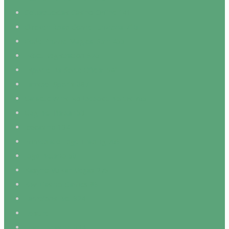
Celuapuestas Casino Online 141
Chicken Road Come Funziona 716
Code Promo Magical Spin 455
Ekbet Registration 926
Esporte Da Sorte Oficial 541
Fansbet Sports 687
Galactic Wins No Deposit Bonus 765
Gbg Bet Baixar 53
Icecasino 134
Immediate Edge Trading 769
Jogo Betano 50
Kasyno Vulkan Vegas 279
Kiwi Casino Games 89
Lampions Bet 924
Leisure
Levelupcasino 634