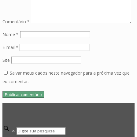
Comentário
*
Nome
*
E-mail
*
Site
Salvar meus dados neste navegador para a próxima vez que
eu comentar.
✕