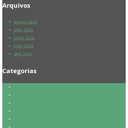
Arquivos
agosto 2026
julho 2026
junho 2026
maio 2026
abril 2026
Categorias
1 Win 389
1 Win 777
1 Win App Login 959
1vin 470
1win Apk 114
1win Apk 154