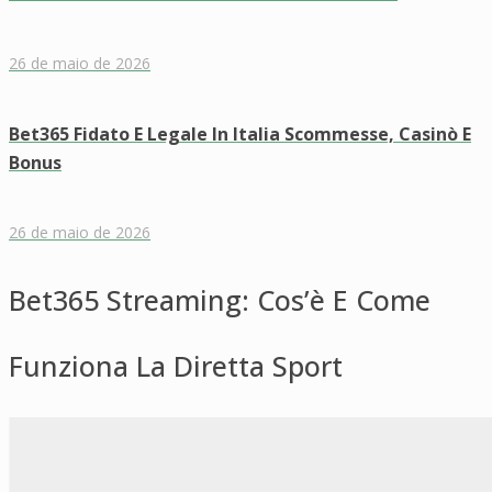
26 de maio de 2026
Bet365 Fidato E Legale In Italia Scommesse, Casinò E
Bonus
26 de maio de 2026
Bet365 Streaming: Cos’è E Come
Funziona La Diretta Sport