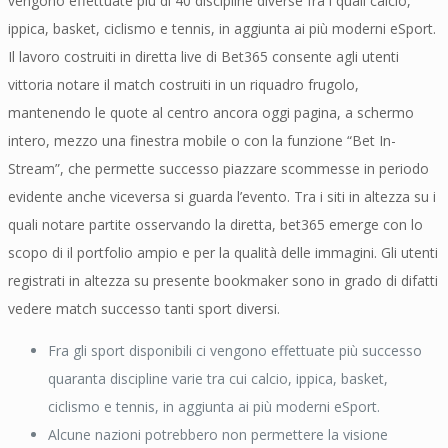
vengono effettuate più di 40 discipline diverse fra i quali calcio,
ippica, basket, ciclismo e tennis, in aggiunta ai più moderni eSport.
Il lavoro costruiti in diretta live di Bet365 consente agli utenti
vittoria notare il match costruiti in un riquadro frugolo,
mantenendo le quote al centro ancora oggi pagina, a schermo
intero, mezzo una finestra mobile o con la funzione “Bet In-
Stream”, che permette successo piazzare scommesse in periodo
evidente anche viceversa si guarda l’evento. Tra i siti in altezza su i
quali notare partite osservando la diretta, bet365 emerge con lo
scopo di il portfolio ampio e per la qualità delle immagini. Gli utenti
registrati in altezza su presente bookmaker sono in grado di difatti
vedere match successo tanti sport diversi.
Fra gli sport disponibili ci vengono effettuate più successo
quaranta discipline varie tra cui calcio, ippica, basket,
ciclismo e tennis, in aggiunta ai più moderni eSport.
Alcune nazioni potrebbero non permettere la visione