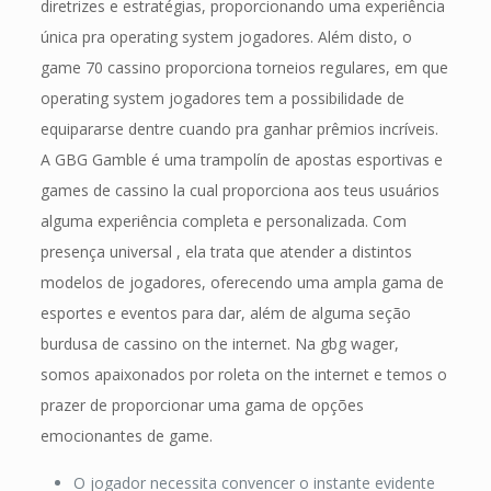
diretrizes e estratégias, proporcionando uma experiência
única pra operating system jogadores. Além disto, o
game 70 cassino proporciona torneios regulares, em que
operating system jogadores tem a possibilidade de
equipararse dentre cuando pra ganhar prêmios incríveis.
A GBG Gamble é uma trampolín de apostas esportivas e
games de cassino la cual proporciona aos teus usuários
alguma experiência completa e personalizada. Com
presença universal , ela trata que atender a distintos
modelos de jogadores, oferecendo uma ampla gama de
esportes e eventos para dar, além de alguma seção
burdusa de cassino on the internet. Na gbg wager,
somos apaixonados por roleta on the internet e temos o
prazer de proporcionar uma gama de opções
emocionantes de game.
O jogador necessita convencer o instante evidente