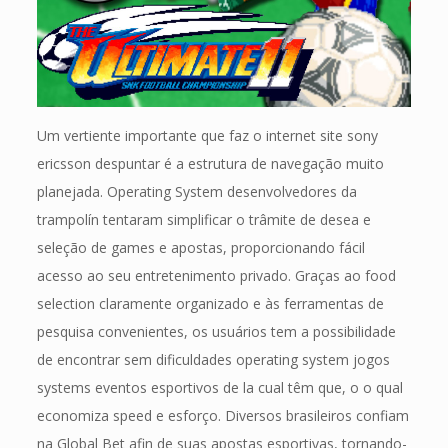
Um vertiente importante que faz o internet site sony
ericsson despuntar é a estrutura de navegação muito
planejada. Operating System desenvolvedores da
trampolín tentaram simplificar o trâmite de desea e
seleção de games e apostas, proporcionando fácil
acesso ao seu entretenimento privado. Graças ao food
selection claramente organizado e às ferramentas de
pesquisa convenientes, os usuários tem a possibilidade
de encontrar sem dificuldades operating system jogos
systems eventos esportivos de la cual têm que, o o qual
economiza speed e esforço. Diversos brasileiros confiam
na Global Bet afin de suas apostas esportivas, tornando-