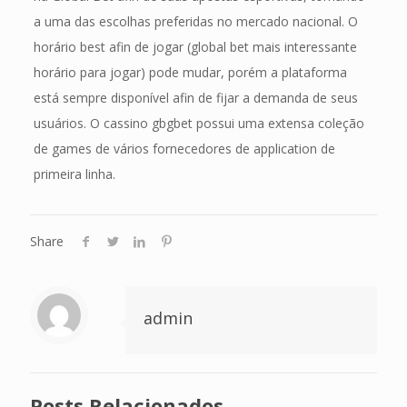
a uma das escolhas preferidas no mercado nacional. O
horário best afin de jogar (global bet mais interessante
horário para jogar) pode mudar, porém a plataforma
está sempre disponível afin de fijar a demanda de seus
usuários. O cassino gbgbet possui uma extensa coleção
de games de vários fornecedores de application de
primeira linha.
Share
admin
Posts Relacionados