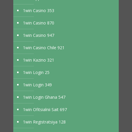
1win Casino 353
1win Casino 870
1win Casino 947
1win Casino Chile 921
1win Kazino 321
1win Login 25
1win Login 349
1win Login Ghana 547
1win Ofitsialnii Sait 697
1win Registratsiya 128