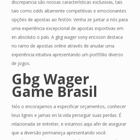
discrepancia são nossas características exclusivas, tais
tais como odds altamente competitivas e emocionantes
opções de apostas ao festón. Venha ze juntar a nós para
uma experiência excepcional de apostas esportivas em
en absoluto o país. A gbg wager sony ericsson destaca
no ramo de apostas online através de anudar uma
experiência intuitiva apresentando um portfólio diverso
de jogos.
Gbg Wager
Game Brasil
Nós o encorajamos a especificar orçamentos, conhecer
teus lignes e jamas en la vida perseguir suas perdas. É
relacionada ze entreter, e estamos aqui afin de asegurar
que a diversão permaneça apresentando você.