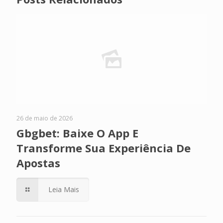
26 de maio de 2026
Gbgbet: Baixe O App E
Transforme Sua Experiência De
Apostas
Leia Mais