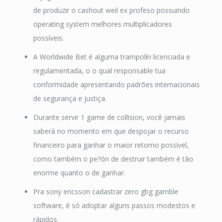
de produzir o cashout weil ex profeso possuindo
operating system melhores multiplicadores
possíveis.
A Worldwide Bet é alguma trampolín licenciada e
regulamentada, o o qual responsable tua
conformidade apresentando padrões internacionais
de segurança e justiça.
Durante servir 1 game de collision, você jamais
saberá no momento em que despojar o recurso
financeiro para ganhar o maior retorno possível,
como também o pe?ón de destruir também é tão
enorme quanto o de ganhar.
Pra sony ericsson cadastrar zero gbg gamble
software, é só adoptar alguns passos modestos e
rápidos.