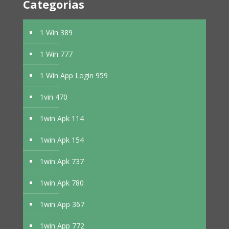
Categorias
1 Win 389
1 Win 777
1 Win App Login 959
1vin 470
1win Apk 114
1win Apk 154
1win Apk 737
1win Apk 780
1win App 367
1win App 772