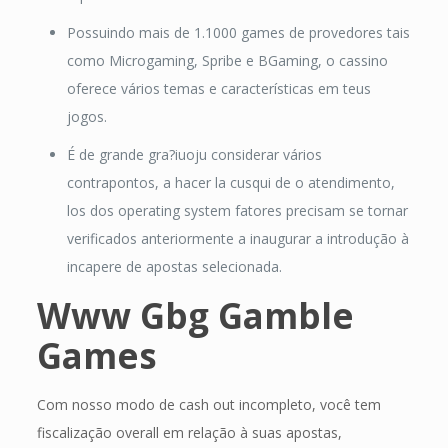
Possuindo mais de 1.1000 games de provedores tais
como Microgaming, Spribe e BGaming, o cassino
oferece vários temas e características em teus
jogos.
É de grande gra?iuoju considerar vários
contrapontos, a hacer la cusqui de o atendimento,
los dos operating system fatores precisam se tornar
verificados anteriormente a inaugurar a introdução à
incapere de apostas selecionada.
Www Gbg Gamble
Games
Com nosso modo de cash out incompleto, você tem
fiscalização overall em relação à suas apostas,