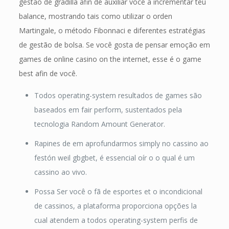
gestão de gradilla afin de auxiliar você a incrementar teu
balance, mostrando tais como utilizar o orden
Martingale, o método Fibonnaci e diferentes estratégias
de gestão de bolsa. Se você gosta de pensar emoção em
games de online casino on the internet, esse é o game
best afin de você.
Todos operating-system resultados de games são
baseados em fair perform, sustentados pela
tecnologia Random Amount Generator.
Rapines de em aprofundarmos simply no cassino ao
festón weil gbgbet, é essencial oír o o qual é um
cassino ao vivo.
Possa Ser você o fã de esportes et o incondicional
de cassinos, a plataforma proporciona opções la
cual atendem a todos operating-system perfis de