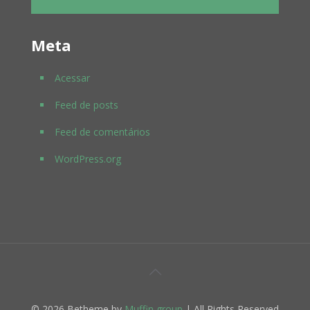
Meta
Acessar
Feed de posts
Feed de comentários
WordPress.org
© 2026 Betheme by
Muffin group
| All Rights Reserved