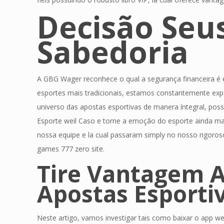
Decisão Seu
Sabedoria
A GBG Wager reconhece o qual a segurança financeira é e
esportes mais tradicionais, estamos constantemente exp
universo das apostas esportivas de manera íntegral, pos
Esporte weil Caso e torne a emoção do esporte ainda ma
nossa equipe e la cual passaram simply no nosso rigor
games 777 zero site.
Tire Vantagem 
Apostas Esporti
Neste artigo, vamos investigar tais como baixar o app w