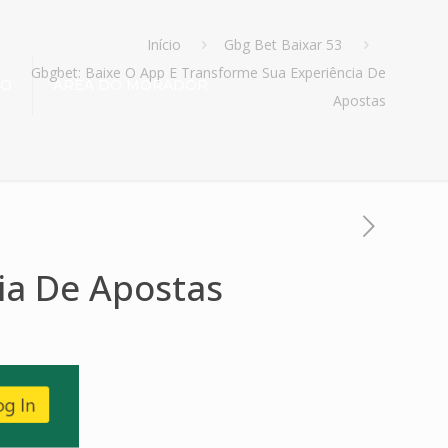
Início
Gbg Bet Baixar 53
Gbgbet: Baixe O App E Transforme Sua Experiência De
TO
ÁREA DO MORADOR
Apostas
ia De Apostas