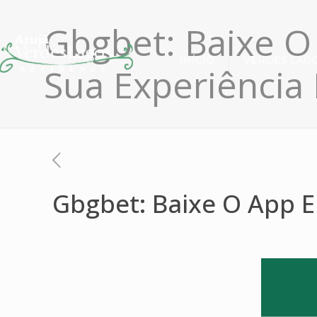
Gbgbet: Baixe O
INÍCIO
VERDES LAG
Sua Experiência
Gbgbet: Baixe O App E