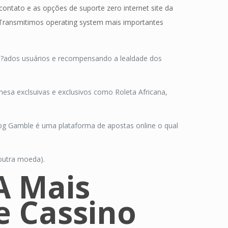
contato e as opções de suporte zero internet site da
 Transmitimos operating system mais importantes
n?ados usuários e recompensando a lealdade dos
esa exclsuivas e exclusivos como Roleta Africana,
g Gamble é uma plataforma de apostas online o qual
outra moeda).
A Mais
e Cassino