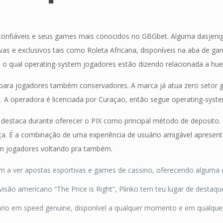
onfiáveis e seus games mais conocidos no GBGbet. Alguma dasjenig
vas e exclusivos tais como Roleta Africana, disponíveis na aba de gam
 o o qual operating-system jogadores estão dizendo relacionada a hu
to para jogadores também conservadores. A marca já atua zero setor
 A operadora é licenciada por Curaçao, então segue operating-system 
destaca durante oferecer o PIX como principal método de deposito. 
ança. É a combinação de uma experiência de usuário amigável apres
 jogadores voltando pra também.
m a ver apostas esportivas e games de cassino, oferecendo alguma ex
isão americano “The Price is Right”, Plinko tem teu lugar de destaqu
uario em speed genuine, disponível a qualquer momento e em qualque