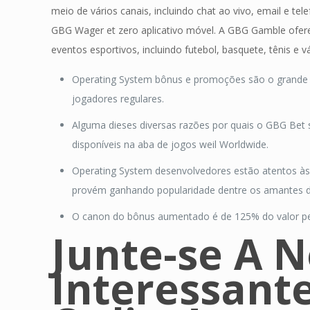
meio de vários canais, incluindo chat ao vivo, email e t
GBG Wager et zero aplicativo móvel. A GBG Gamble ofere
eventos esportivos, incluindo futebol, basquete, tênis e vá
Operating System bônus e promoções são o grande a
jogadores regulares.
Alguma dieses diversas razões por quais o GBG Bet 
disponíveis na aba de jogos weil Worldwide.
Operating System desenvolvedores estão atentos às
provém ganhando popularidade dentre os amantes 
O canon do bônus aumentado é de 125% do valor pe
Junte-se A N
Interessante