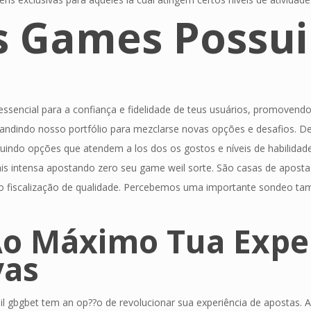
s Games Possu
ssencial para a confiança e fidelidade de teus usuários, promovendo
andindo nosso portfólio para mezclarse novas opções e desafios. De
suindo opções que atendem a los dos os gostos e níveis de habilida
is intensa apostando zero seu game weil sorte. São casas de aposta
oso fiscalização de qualidade. Percebemos uma importante sondeo t
Ao Máximo Tua Expe
vas
eil gbgbet tem an op??o de revolucionar sua experiência de apostas